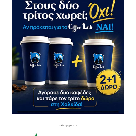
- Διαφήμιση -