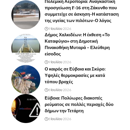
Πολεμική Αεροπορία: Αναγκαστική
προσγείωση F-16 στη Ζάκυνθο που
συμμετείχε σε άσκηση-Η κατάσταση
της υγείας των πιλότων-Ο λόγος
9 Ιουλίου 2026
Δήμος Χαλκιδέων: Η έκθεση «Το
Καταφύγιο» στη Δημοτική
Πινακοθήκη Μυταρά – Ελεύθερη
είσοδος
9 Ιουλίου 2026
Ο καιρός σε Εύβοια και Σκύρο:
Υψηλές θερμοκρασίες με κατά
τόπου βροχές
8 Ιουλίου 2026
Εύβοια: Πολύωρες διακοπές
ρεύματος σε πολλές περιοχές δύο
δήμων την Τετάρτη
8 Ιουλίου 2026