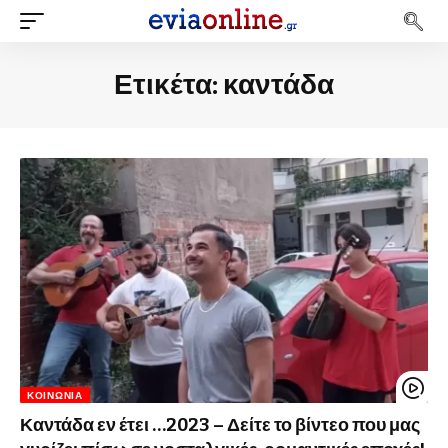
Ετικέτα:
καντάδα
ΚΟΙΝΩΝΊΑ
Καντάδα εν έτει …2023 – Δείτε το βίντεο που μας