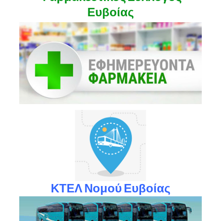
Ευβοίας
ΚΤΕΛ Νομού Ευβοίας