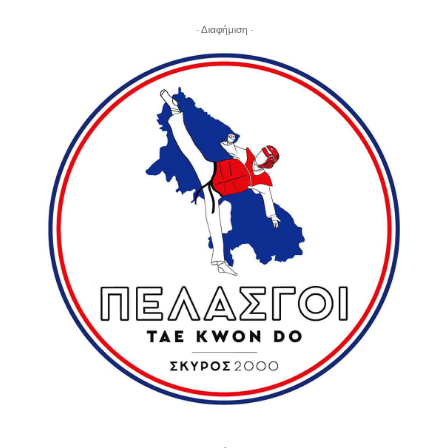
- Διαφήμιση -