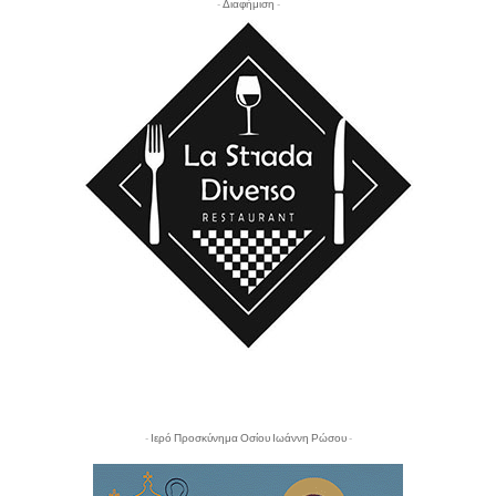
- Διαφήμιση -
- Ιερό Προσκύνημα Οσίου Ιωάννη Ρώσου -