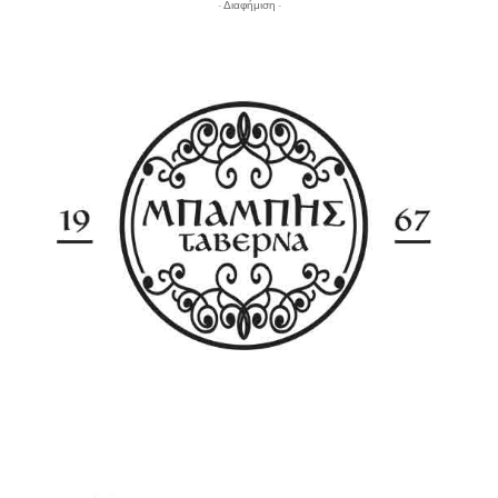
- Διαφήμιση -