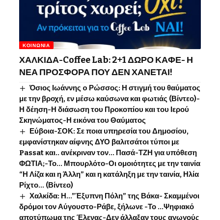
ΚΟΙΝΩΝΊΑ
ΧΑΛΚΙΔΑ-Coffee Lab: 2+1 ΔΩΡΟ ΚΑΦΕ- Η
ΝΕΑ ΠΡΟΣΦΟΡΑ ΠΟΥ ΔΕΝ ΧΑΝΕΤΑΙ!
Όσιος Ιωάννης o Ρώσσος: Η στιγμή του θαύματος
με την βροχή, εν μέσω καύσωνα και φωτιάς (Βίντεο)-
Η δέηση-Η διάσωση του Προκοπίου και του Ιερού
Σκηνώματος-Η εικόνα του Θαύματος
Εύβοια-ΣΟΚ: Σε ποια υπηρεσία του Δημοσίου,
εμφανίστηκαν αίφνης ΔΥΟ βαλιτσάτοι τύποι με
Passat και.. ανέκριναν τον… Πασά-ΤΖΗ για υπόθεση
ΦΩΤΙΑ;-Το… Μπουρλότο-Οι ομοιότητες με την ταινία
“Η Λίζα και η Άλλη” και η κατάληξη με την ταινία, Ηλία
Ρίχτο… (Βίντεο)
Χαλκίδα: Η…”Έξυπνη Πόλη” της Βάκα- Σκαμμένοι
δρόμοι τον Αύγουστο-Ράβε, ξήλωνε -Το …Ψηφιακό
αποτύπωμα της Έλενας-Δεν άλλαξαν τους αγωγούς