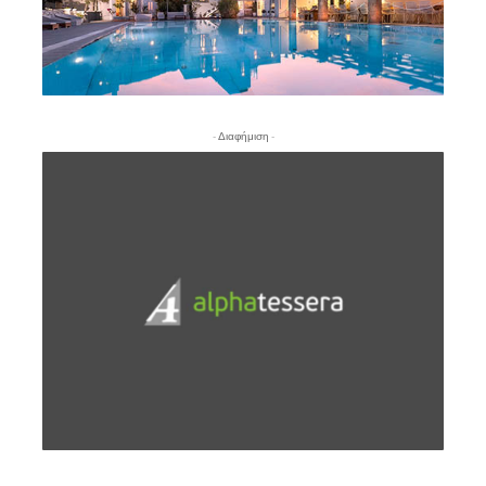
- Διαφήμιση -