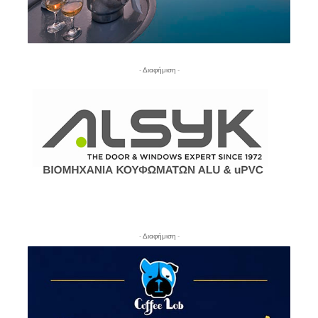
- Διαφήμιση -
- Διαφήμιση -