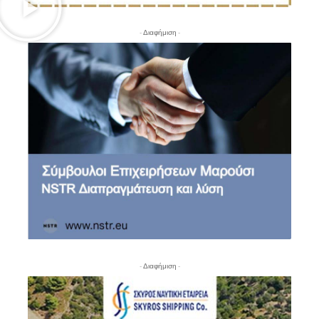
- Διαφήμιση -
- Διαφήμιση -