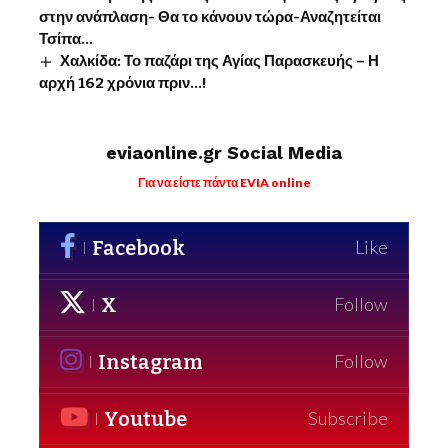
στην ανάπλαση- Θα το κάνουν τώρα-Αναζητείται
Τσίπα…
Χαλκίδα: Το παζάρι της Αγίας Παρασκευής – Η
αρχή 162 χρόνια πριν…!
eviaonline.gr Social Media
Για να είστε πάντα EVIA online
Facebook
Like
X
Follow
Instagram
Follow
Youtube
Subscribe