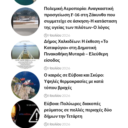
Πολεμική Αεροπορία: Αναγκαστική
προσγείωση F-16 στη Ζάκυνθο που
συμμετείχε σε άσκηση-Η κατάσταση
της υγείας των πιλότων-Ο λόγος
9 Ιουλίου 2026
Δήμος Χαλκιδέων: Η έκθεση «Το
Καταφύγιο» στη Δημοτική
Πινακοθήκη Μυταρά – Ελεύθερη
είσοδος
9 Ιουλίου 2026
Ο καιρός σε Εύβοια και Σκύρο:
Υψηλές θερμοκρασίες με κατά
τόπου βροχές
8 Ιουλίου 2026
Εύβοια: Πολύωρες διακοπές
ρεύματος σε πολλές περιοχές δύο
δήμων την Τετάρτη
8 Ιουλίου 2026