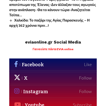
αποτύπωμα της Έλενας-Δεν άλλαξαν τους αγωγούς
στην ανάπλαση- Θα το κάνουν τώρα-Αναζητείται
Τσίπα…
Χαλκίδα: Το παζάρι της Αγίας Παρασκευής – Η
αρχή 162 χρόνια πριν…!
eviaonline.gr Social Media
Για να είστε πάντα EVIA online
Facebook
Like
X
Follow
Instagram
Follow
Youtube
Subscribe