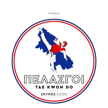
- Διαφήμιση -