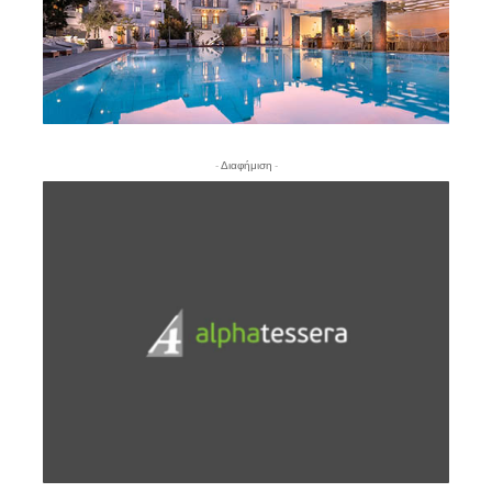
- Διαφήμιση -