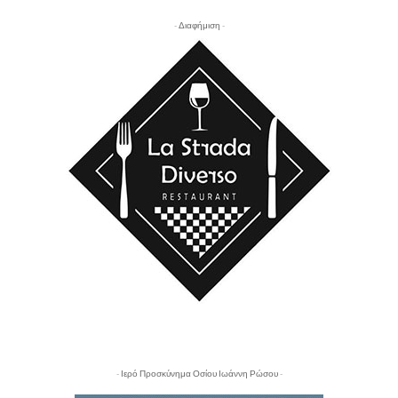
- Διαφήμιση -
- Ιερό Προσκύνημα Οσίου Ιωάννη Ρώσου -