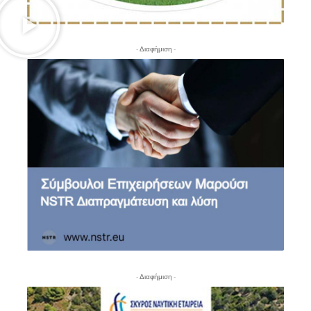
- Διαφήμιση -
- Διαφήμιση -