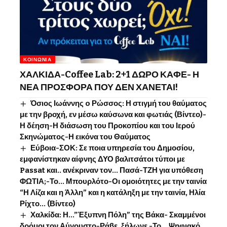
ΚΟΙΝΩΝΊΑ
ΧΑΛΚΙΔΑ-Coffee Lab: 2+1 ΔΩΡΟ ΚΑΦΕ- Η
ΝΕΑ ΠΡΟΣΦΟΡΑ ΠΟΥ ΔΕΝ ΧΑΝΕΤΑΙ!
Όσιος Ιωάννης o Ρώσσος: Η στιγμή του θαύματος
με την βροχή, εν μέσω καύσωνα και φωτιάς (Βίντεο)-
Η δέηση-Η διάσωση του Προκοπίου και του Ιερού
Σκηνώματος-Η εικόνα του Θαύματος
Εύβοια-ΣΟΚ: Σε ποια υπηρεσία του Δημοσίου,
εμφανίστηκαν αίφνης ΔΥΟ βαλιτσάτοι τύποι με
Passat και.. ανέκριναν τον… Πασά-ΤΖΗ για υπόθεση
ΦΩΤΙΑ;-Το… Μπουρλότο-Οι ομοιότητες με την ταινία
“Η Λίζα και η Άλλη” και η κατάληξη με την ταινία, Ηλία
Ρίχτο… (Βίντεο)
Χαλκίδα: Η…”Έξυπνη Πόλη” της Βάκα- Σκαμμένοι
δρόμοι τον Αύγουστο-Ράβε, ξήλωνε -Το …Ψηφιακό