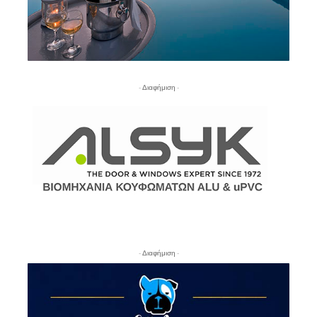
- Διαφήμιση -
- Διαφήμιση -