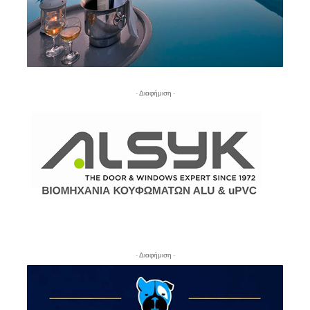
- Διαφήμιση -
- Διαφήμιση -