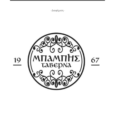
- Διαφήμιση -