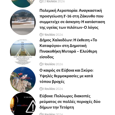
13 Ιουλίου 2026
Πολεμική Αεροπορία: Αναγκαστική
προσγείωση F-16 στη Ζάκυνθο που
συμμετείχε σε άσκηση-Η κατάσταση
της υγείας των πιλότων-Ο λόγος
9 Ιουλίου 2026
Δήμος Χαλκιδέων: Η έκθεση «Το
Καταφύγιο» στη Δημοτική
Πινακοθήκη Μυταρά – Ελεύθερη
είσοδος
9 Ιουλίου 2026
Ο καιρός σε Εύβοια και Σκύρο:
Υψηλές θερμοκρασίες με κατά
τόπου βροχές
8 Ιουλίου 2026
Εύβοια: Πολύωρες διακοπές
ρεύματος σε πολλές περιοχές δύο
δήμων την Τετάρτη
8 Ιουλίου 2026