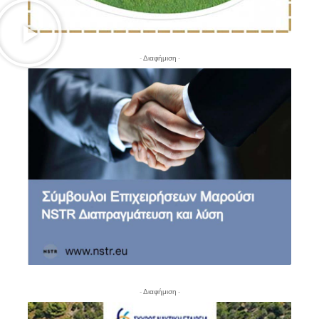
- Διαφήμιση -
- Διαφήμιση -