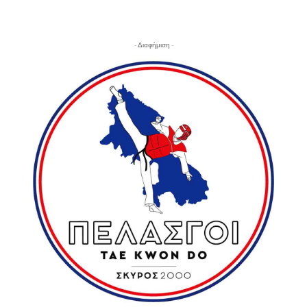
- Διαφήμιση -