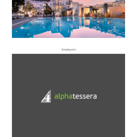
- Διαφήμιση -