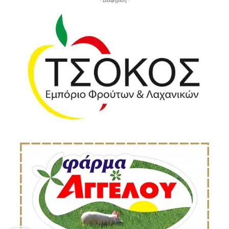
- Διαφήμιση -