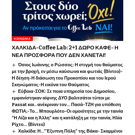
ΚΟΙΝΩΝΊΑ
ΧΑΛΚΙΔΑ-Coffee Lab: 2+1 ΔΩΡΟ ΚΑΦΕ- Η
ΝΕΑ ΠΡΟΣΦΟΡΑ ΠΟΥ ΔΕΝ ΧΑΝΕΤΑΙ!
Όσιος Ιωάννης o Ρώσσος: Η στιγμή του θαύματος
με την βροχή, εν μέσω καύσωνα και φωτιάς (Βίντεο)-
Η δέηση-Η διάσωση του Προκοπίου και του Ιερού
Σκηνώματος-Η εικόνα του Θαύματος
Εύβοια-ΣΟΚ: Σε ποια υπηρεσία του Δημοσίου,
εμφανίστηκαν αίφνης ΔΥΟ βαλιτσάτοι τύποι με
Passat και.. ανέκριναν τον… Πασά-ΤΖΗ για υπόθεση
ΦΩΤΙΑ;-Το… Μπουρλότο-Οι ομοιότητες με την ταινία
“Η Λίζα και η Άλλη” και η κατάληξη με την ταινία, Ηλία
Ρίχτο… (Βίντεο)
Χαλκίδα: Η…”Έξυπνη Πόλη” της Βάκα- Σκαμμένοι