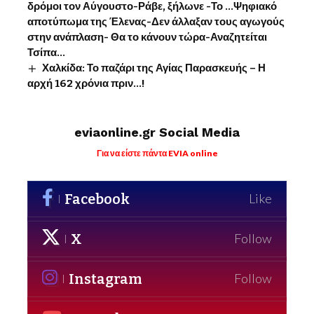
δρόμοι τον Αύγουστο-Ράβε, ξήλωνε -Το …Ψηφιακό
αποτύπωμα της Έλενας-Δεν άλλαξαν τους αγωγούς
στην ανάπλαση- Θα το κάνουν τώρα-Αναζητείται
Τσίπα…
Χαλκίδα: Το παζάρι της Αγίας Παρασκευής – Η
αρχή 162 χρόνια πριν…!
eviaonline.gr Social Media
Για να είστε πάντα EVIA online
Facebook
Like
X
Follow
Instagram
Follow