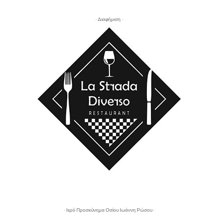
- Διαφήμιση -
- Ιερό Προσκύνημα Οσίου Ιωάννη Ρώσου -