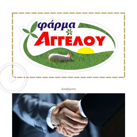
- Διαφήμιση -