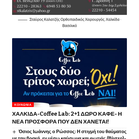
Σταύρος Καλατζής Ορθοπαιδικός Χειρουργός, Χαλκίδα -
Βασιλικό
ΚΟΙΝΩΝΊΑ
ΧΑΛΚΙΔΑ-Coffee Lab: 2+1 ΔΩΡΟ ΚΑΦΕ- Η
ΝΕΑ ΠΡΟΣΦΟΡΑ ΠΟΥ ΔΕΝ ΧΑΝΕΤΑΙ!
Όσιος Ιωάννης o Ρώσσος: Η στιγμή του θαύματος
με την βροχή, εν μέσω καύσωνα και φωτιάς (Βίντεο)-