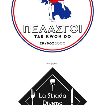
- Διαφήμιση -