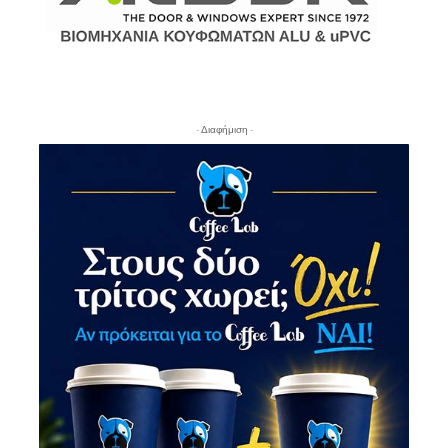
- Διαφήμιση -