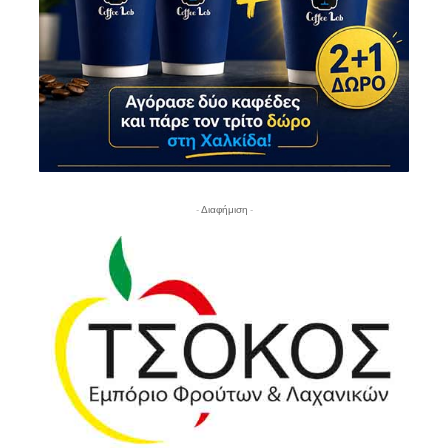
- Διαφήμιση -