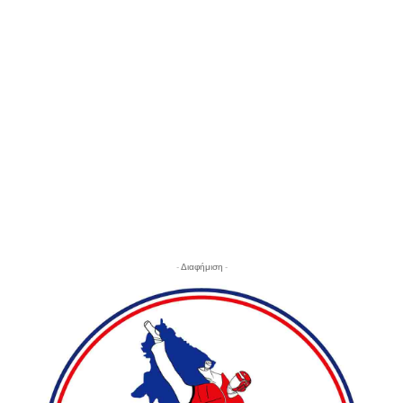
- Διαφήμιση -