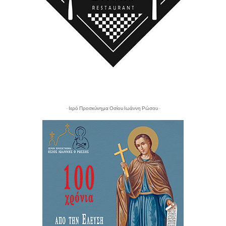
- Ιερό Προσκύνημα Οσίου Ιωάννη Ρώσου -