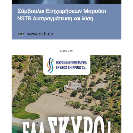
- Διαφήμιση -