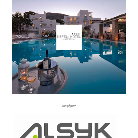
- Διαφήμιση -