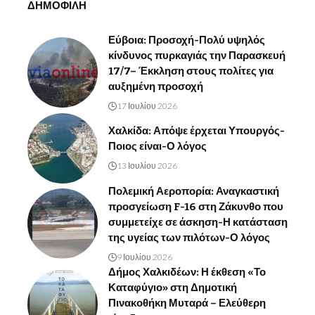
ΔΗΜΟΦΙΛΗ
Εύβοια: Προσοχή-Πολύ υψηλός
κίνδυνος πυρκαγιάς την Παρασκευή
17/7– Έκκληση στους πολίτες για
αυξημένη προσοχή
17 Ιουλίου 2026
Χαλκίδα: Απόψε έρχεται Υπουργός-
Ποιος είναι-Ο λόγος
13 Ιουλίου 2026
Πολεμική Αεροπορία: Αναγκαστική
προσγείωση F-16 στη Ζάκυνθο που
συμμετείχε σε άσκηση-Η κατάσταση
της υγείας των πιλότων-Ο λόγος
9 Ιουλίου 2026
Δήμος Χαλκιδέων: Η έκθεση «Το
Καταφύγιο» στη Δημοτική
Πινακοθήκη Μυταρά – Ελεύθερη