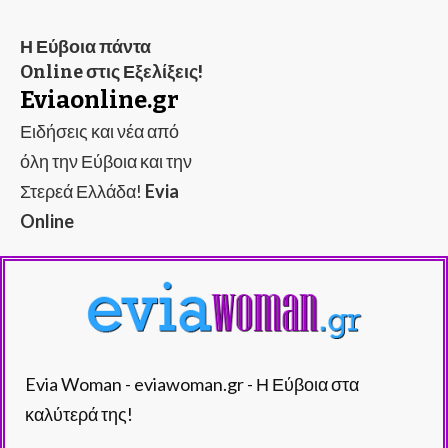
Η Εύβοια πάντα
Online στις Εξελίξεις!
Eviaonline.gr
Ειδήσεις και νέα από
όλη την Εύβοια και την
Στερεά Ελλάδα!
Evia
Online
Evia Woman - eviawoman.gr - Η Εύβοια στα
καλύτερά της!