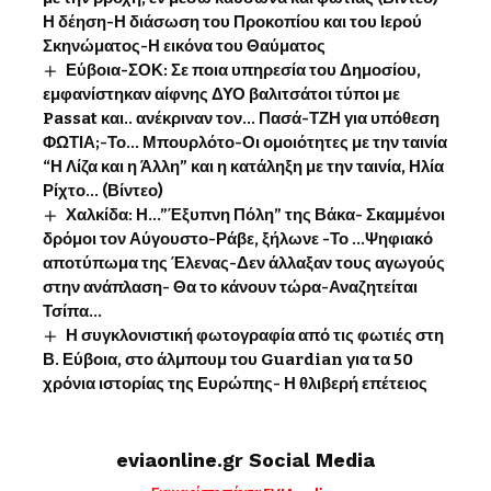
Η δέηση-Η διάσωση του Προκοπίου και του Ιερού
Σκηνώματος-Η εικόνα του Θαύματος
Εύβοια-ΣΟΚ: Σε ποια υπηρεσία του Δημοσίου,
εμφανίστηκαν αίφνης ΔΥΟ βαλιτσάτοι τύποι με
Passat και.. ανέκριναν τον… Πασά-ΤΖΗ για υπόθεση
ΦΩΤΙΑ;-Το… Μπουρλότο-Οι ομοιότητες με την ταινία
“Η Λίζα και η Άλλη” και η κατάληξη με την ταινία, Ηλία
Ρίχτο… (Βίντεο)
Χαλκίδα: Η…”Έξυπνη Πόλη” της Βάκα- Σκαμμένοι
δρόμοι τον Αύγουστο-Ράβε, ξήλωνε -Το …Ψηφιακό
αποτύπωμα της Έλενας-Δεν άλλαξαν τους αγωγούς
στην ανάπλαση- Θα το κάνουν τώρα-Αναζητείται
Τσίπα…
Η συγκλονιστική φωτογραφία από τις φωτιές στη
Β. Εύβοια, στο άλμπουμ του Guardian για τα 50
χρόνια ιστορίας της Ευρώπης- Η θλιβερή επέτειος
eviaonline.gr Social Media