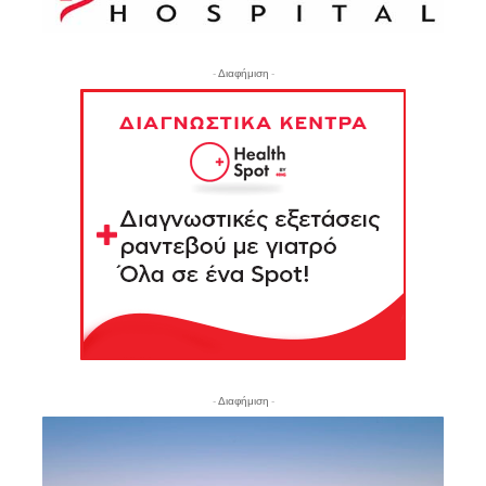
- Διαφήμιση -
- Διαφήμιση -