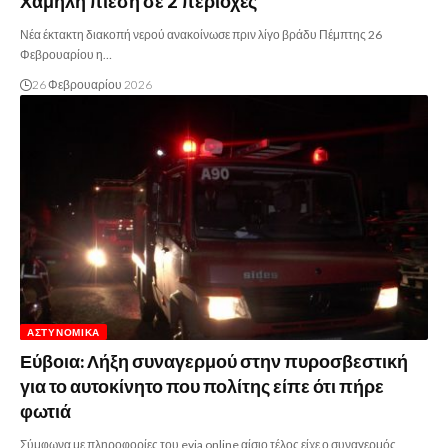
Χαμηλή πίεση σε 2 περιοχές
Νέα έκτακτη διακοπή νερού ανακοίνωσε πριν λίγο βράδυ Πέμπτης 26
Φεβρουαρίου η…
26 Φεβρουαρίου 2026
ΑΣΤΥΝΟΜΙΚΆ
Εύβοια: Λήξη συναγερμού στην πυροσβεστική
για το αυτοκίνητο που πολίτης είπε ότι πήρε
φωτιά
Σύμφωνα με πληροφορίες του evia online αίσιο τέλος είχε ο συναγερμός