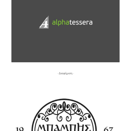
- Διαφήμιση -