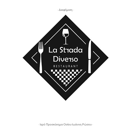
- Διαφήμιση -
- Ιερό Προσκύνημα Οσίου Ιωάννη Ρώσου -