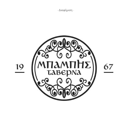
- Διαφήμιση -