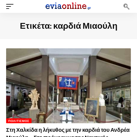
Ετικέτα:
καρδιά Μιαούλη
ΠΟΛΙΤΙΣΜΌΣ
Στη Χαλκίδα η λήκυθος με την καρδιά του Ανδρέα