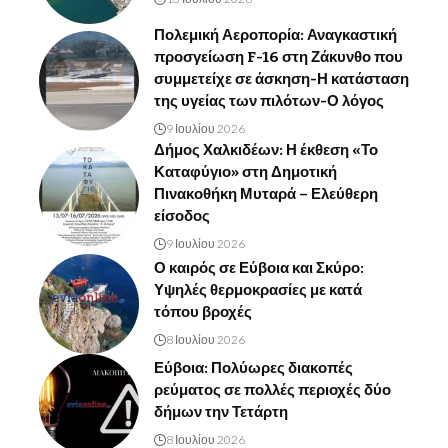
Πολεμική Αεροπορία: Αναγκαστική
προσγείωση F-16 στη Ζάκυνθο που
συμμετείχε σε άσκηση-Η κατάσταση
της υγείας των πιλότων-Ο λόγος
9 Ιουλίου 2026
Δήμος Χαλκιδέων: Η έκθεση «Το
Καταφύγιο» στη Δημοτική
Πινακοθήκη Μυταρά – Ελεύθερη
είσοδος
9 Ιουλίου 2026
Ο καιρός σε Εύβοια και Σκύρο:
Υψηλές θερμοκρασίες με κατά
τόπου βροχές
8 Ιουλίου 2026
Εύβοια: Πολύωρες διακοπές
ρεύματος σε πολλές περιοχές δύο
δήμων την Τετάρτη
8 Ιουλίου 2026