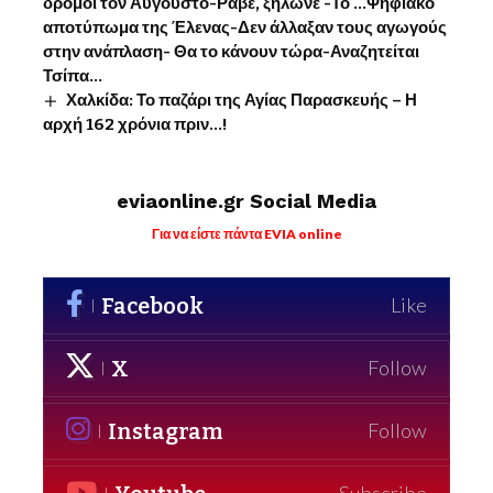
δρόμοι τον Αύγουστο-Ράβε, ξήλωνε -Το …Ψηφιακό
αποτύπωμα της Έλενας-Δεν άλλαξαν τους αγωγούς
στην ανάπλαση- Θα το κάνουν τώρα-Αναζητείται
Τσίπα…
Χαλκίδα: Το παζάρι της Αγίας Παρασκευής – Η
αρχή 162 χρόνια πριν…!
eviaonline.gr Social Media
Για να είστε πάντα EVIA online
Facebook
Like
X
Follow
Instagram
Follow