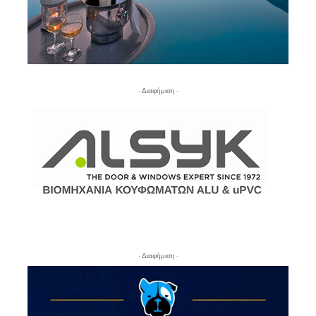
- Διαφήμιση -
- Διαφήμιση -