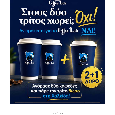
- Διαφήμιση -