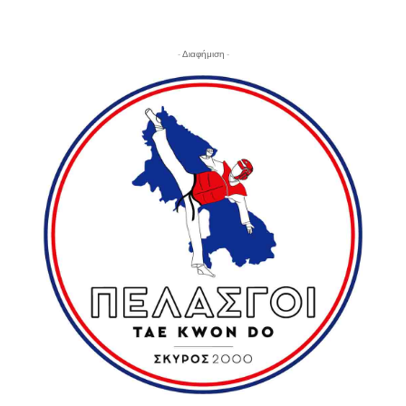
- Διαφήμιση -