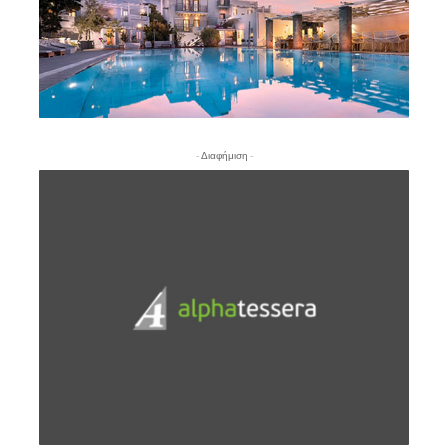
- Διαφήμιση -