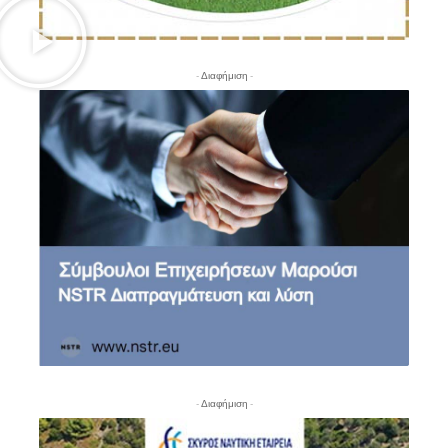
- Διαφήμιση -
- Διαφήμιση -