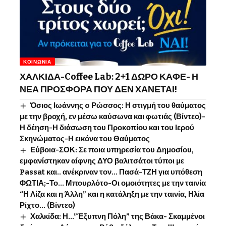
ΚΟΙΝΩΝΊΑ
ΧΑΛΚΙΔΑ-Coffee Lab: 2+1 ΔΩΡΟ ΚΑΦΕ- Η
ΝΕΑ ΠΡΟΣΦΟΡΑ ΠΟΥ ΔΕΝ ΧΑΝΕΤΑΙ!
Όσιος Ιωάννης o Ρώσσος: Η στιγμή του θαύματος
με την βροχή, εν μέσω καύσωνα και φωτιάς (Βίντεο)-
Η δέηση-Η διάσωση του Προκοπίου και του Ιερού
Σκηνώματος-Η εικόνα του Θαύματος
Εύβοια-ΣΟΚ: Σε ποια υπηρεσία του Δημοσίου,
εμφανίστηκαν αίφνης ΔΥΟ βαλιτσάτοι τύποι με
Passat και.. ανέκριναν τον… Πασά-ΤΖΗ για υπόθεση
ΦΩΤΙΑ;-Το… Μπουρλότο-Οι ομοιότητες με την ταινία
“Η Λίζα και η Άλλη” και η κατάληξη με την ταινία, Ηλία
Ρίχτο… (Βίντεο)
Χαλκίδα: Η…”Έξυπνη Πόλη” της Βάκα- Σκαμμένοι