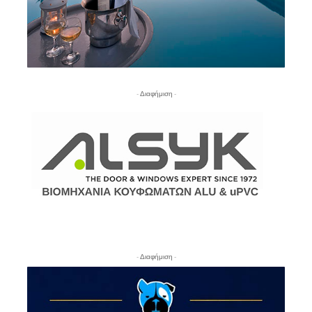
- Διαφήμιση -
- Διαφήμιση -