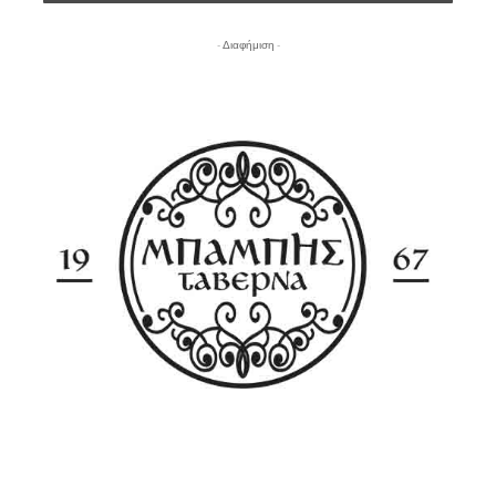
- Διαφήμιση -