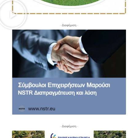
- Διαφήμιση -
- Διαφήμιση -