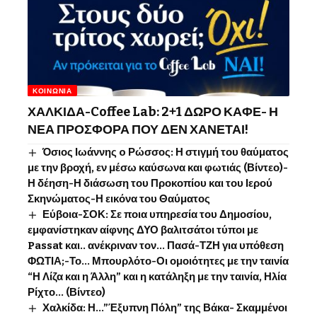
ΚΟΙΝΩΝΊΑ
ΧΑΛΚΙΔΑ-Coffee Lab: 2+1 ΔΩΡΟ ΚΑΦΕ- Η
ΝΕΑ ΠΡΟΣΦΟΡΑ ΠΟΥ ΔΕΝ ΧΑΝΕΤΑΙ!
Όσιος Ιωάννης o Ρώσσος: Η στιγμή του θαύματος
με την βροχή, εν μέσω καύσωνα και φωτιάς (Βίντεο)-
Η δέηση-Η διάσωση του Προκοπίου και του Ιερού
Σκηνώματος-Η εικόνα του Θαύματος
Εύβοια-ΣΟΚ: Σε ποια υπηρεσία του Δημοσίου,
εμφανίστηκαν αίφνης ΔΥΟ βαλιτσάτοι τύποι με
Passat και.. ανέκριναν τον… Πασά-ΤΖΗ για υπόθεση
ΦΩΤΙΑ;-Το… Μπουρλότο-Οι ομοιότητες με την ταινία
“Η Λίζα και η Άλλη” και η κατάληξη με την ταινία, Ηλία
Ρίχτο… (Βίντεο)
Χαλκίδα: Η…”Έξυπνη Πόλη” της Βάκα- Σκαμμένοι