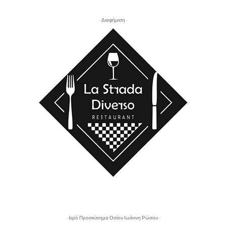
- Διαφήμιση -
- Ιερό Προσκύνημα Οσίου Ιωάννη Ρώσου -