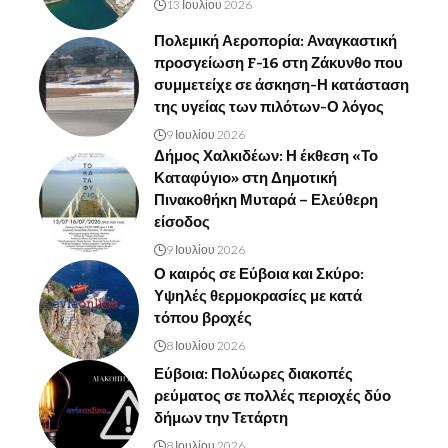
13 Ιουλίου 2026
Πολεμική Αεροπορία: Αναγκαστική
προσγείωση F-16 στη Ζάκυνθο που
συμμετείχε σε άσκηση-Η κατάσταση
της υγείας των πιλότων-Ο λόγος
9 Ιουλίου 2026
Δήμος Χαλκιδέων: Η έκθεση «Το
Καταφύγιο» στη Δημοτική
Πινακοθήκη Μυταρά – Ελεύθερη
είσοδος
9 Ιουλίου 2026
Ο καιρός σε Εύβοια και Σκύρο:
Υψηλές θερμοκρασίες με κατά
τόπου βροχές
8 Ιουλίου 2026
Εύβοια: Πολύωρες διακοπές
ρεύματος σε πολλές περιοχές δύο
δήμων την Τετάρτη
8 Ιουλίου 2026