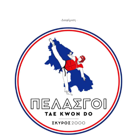
- Διαφήμιση -