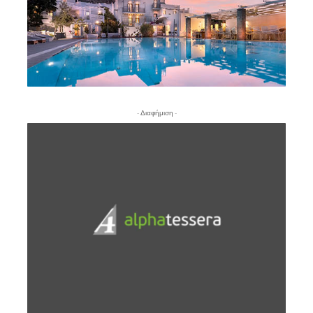
- Διαφήμιση -