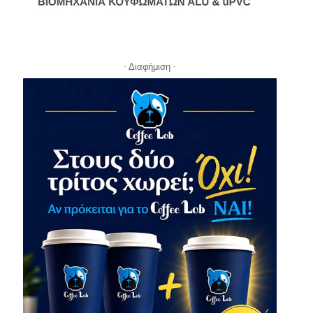
- Διαφήμιση -