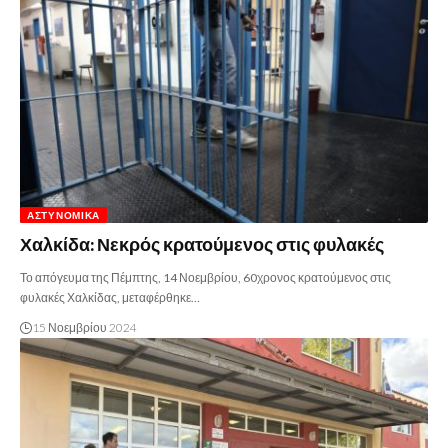
ΑΣΤΥΝΟΜΙΚΆ
Χαλκίδα: Νεκρός κρατούμενος στις φυλακές
Το απόγευμα της Πέμπτης, 14 Νοεμβρίου, 60χρονος κρατούμενος στις
φυλακές Χαλκίδας, μεταφέρθηκε…
15 Νοεμβρίου 2024