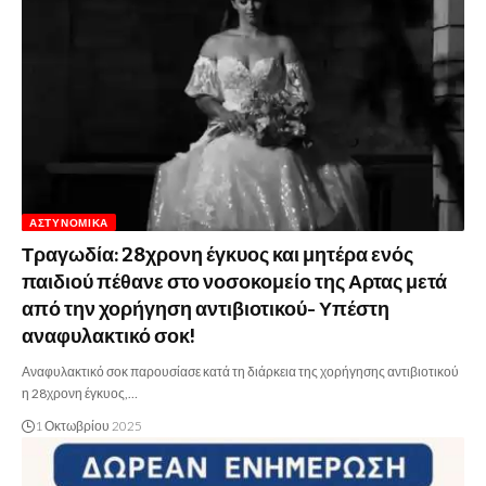
ΑΣΤΥΝΟΜΙΚΆ
Τραγωδία: 28χρονη έγκυος και μητέρα ενός
παιδιού πέθανε στο νοσοκομείο της Αρτας μετά
από την χορήγηση αντιβιοτικού- Υπέστη
αναφυλακτικό σοκ!
Αναφυλακτικό σοκ παρουσίασε κατά τη διάρκεια της χορήγησης αντιβιοτικού
η 28χρονη έγκυος,…
1 Οκτωβρίου 2025