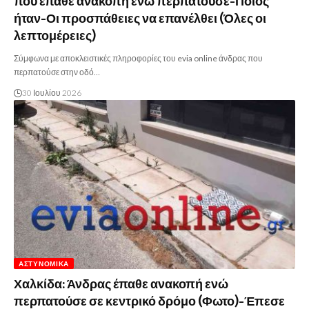
που έπαθε ανακοπή ενώ περπατούσε-Ποιος
ήταν-Οι προσπάθειες να επανέλθει (Όλες οι
λεπτομέρειες)
Σύμφωνα με αποκλειστικές πληροφορίες του evia online άνδρας που
περπατούσε στην οδό…
30 Ιουλίου 2026
ΑΣΤΥΝΟΜΙΚΆ
Χαλκίδα: Άνδρας έπαθε ανακοπή ενώ
περπατούσε σε κεντρικό δρόμο (Φωτο)-Έπεσε