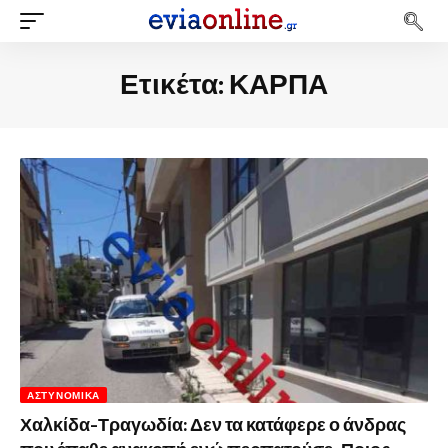
Ετικέτα:
ΚΑΡΠΑ
ΑΣΤΥΝΟΜΙΚΆ
Χαλκίδα-Τραγωδία: Δεν τα κατάφερε ο άνδρας