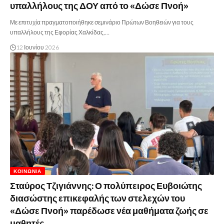
υπαλλήλους της ΔΟΥ από το «Δώσε Πνοή»
Με επιτυχία πραγματοποιήθηκε σεμινάριο Πρώτων Βοηθειών για τους
υπαλλήλους της Εφορίας Χαλκίδας,…
12 Ιουνίου 2026
ΚΟΙΝΩΝΊΑ
Σταύρος Τζιγιάννης: Ο πολύπειρος Ευβοιώτης
διασώστης επικεφαλής των στελεχών του
«Δώσε Πνοή» παρέδωσε νέα μαθήματα ζωής σε
μαθητές