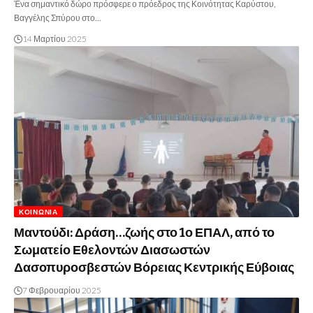
Ένα σημαντικό δώρο πρόσφερε ο πρόεδρος της Κοινότητας Καρύστου,
Βαγγέλης Σπύρου στο…
14 Μαρτίου 2025
ΚΟΙΝΩΝΊΑ
Μαντούδι: Δράση…ζωής στο 1ο ΕΠΑΛ, από το
Σωματείο Εθελοντών Διασωστών
Δασοπυροσβεστών Βόρειας Κεντρικής Εύβοιας
7 Φεβρουαρίου 2025