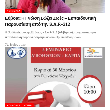
ΚΟΙΝΩΝΊΑ
Εύβοια: Η Γνώση Σώζει Ζωές – Εκπαιδευτική
Παρουσίαση από την S.A.R-312
Η Ομάδα Διάσωσης Εύβοιας – S.A.R-312 (Αλιβερίου),πραγματοποίησε
εκπαιδευτική παρουσίαση σεμιναρίου «Πρώτων Βοηθειών»…
2 Μαΐου 2025
ΚΟΙΝΩΝΊΑ
ΥΓΕΊΑ