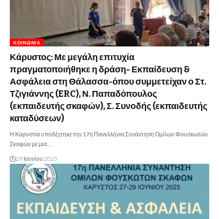
ΚΟΙΝΩΝΊΑ
Κάρυστος: Με μεγάλη επιτυχία
πραγματοποιήθηκε η δράση- Εκπαίδευση &
Ασφάλεια στη Θάλασσα-όπου συμμετείχαν ο Στ.
Τζιγιάννης (ERC), Ν. Παπαδόπουλος
(εκπαιδευτής σκαφών), Σ. Συνοδής (εκπαιδευτής
καταδύσεων)
Η Καρυστία υποδέχτηκε την 17η Πανελλήνια Συνάντηση Ομίλων Φουσκωτών
Σκαφών με μια…
29 Ιουνίου 2025