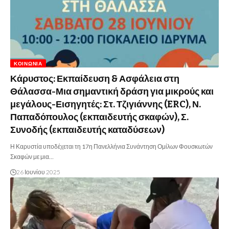
ΚΟΙΝΩΝΊΑ
Κάρυστος: Εκπαίδευση & Ασφάλεια στη
Θάλασσα-Μια σημαντική δράση για μικρούς και
μεγάλους-Εισηγητές: Στ. Τζιγιάννης (ERC), Ν.
Παπαδόπουλος (εκπαιδευτής σκαφών), Σ.
Συνοδής (εκπαιδευτής καταδύσεων)
Η Καρυστία υποδέχεται τη 17η Πανελλήνια Συνάντηση Ομίλων Φουσκωτών
Σκαφών με μια…
26 Ιουνίου 2025