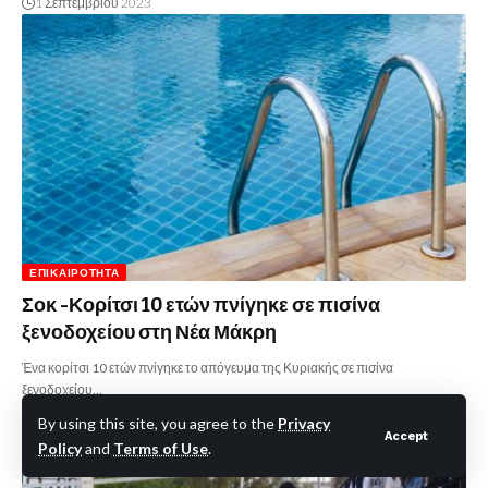
1 Σεπτεμβρίου 2023
ΕΠΙΚΑΙΡΌΤΗΤΑ
Σοκ -Κορίτσι 10 ετών πνίγηκε σε πισίνα
ξενοδοχείου στη Νέα Μάκρη
Ένα κορίτσι 10 ετών πνίγηκε το απόγευμα της Κυριακής σε πισίνα
ξενοδοχείου…
By using this site, you agree to the
Privacy
11 Αυγούστου 2023
Accept
Policy
and
Terms of Use
.