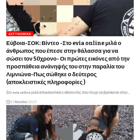
ΑΣΤΥΝΟΜΙΚΆ
Εύβοια-ΣΟΚ: Βίντεο -Στο evia online μιλά ο
άνθρωπος που έπεσε στην θάλασσα για να
σώσει τον 50χρονο- Οι πρώτες εικόνες από την
προσπάθεια ανάνηψής του στην παραλία του
Λιμνιώνα-Πως σώθηκε ο δεύτερος
(αποκλειστικές πληροφορίες )
Στο evia online μιλά αποκλειστικά ο εθελοντής που έτυχε να βρίσκεται στην…
29 Ιουνίου 2025