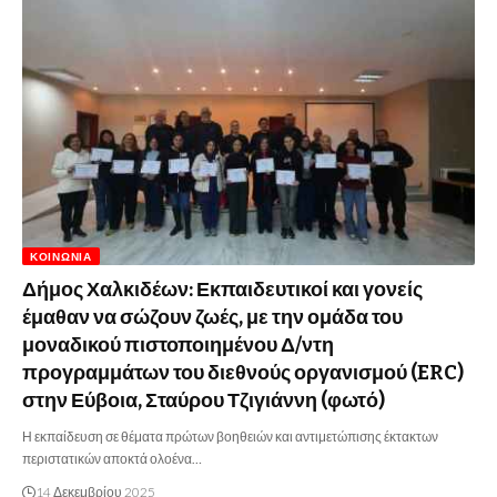
ΚΟΙΝΩΝΊΑ
Δήμος Χαλκιδέων: Εκπαιδευτικοί και γονείς
έμαθαν να σώζουν ζωές, με την ομάδα του
μοναδικού πιστοποιημένου Δ/ντη
προγραμμάτων του διεθνούς οργανισμού (ERC)
στην Εύβοια, Σταύρου Τζιγιάννη (φωτό)
Η εκπαίδευση σε θέματα πρώτων βοηθειών και αντιμετώπισης έκτακτων
περιστατικών αποκτά ολοένα…
14 Δεκεμβρίου 2025