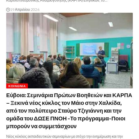
Καρδιοπνευμονικής Αναζωογόνησης (ΚΑΡΠΑ) Ενηλίκων, το…
19 Απριλίου 2026
ΚΟΙΝΩΝΊΑ
Εύβοια: Σεμινάρια Πρώτων Βοηθειών και ΚΑΡΠΑ
– Ξεκινά νέος κύκλος τον Μάιο στην Χαλκίδα,
από τον πολύπειρο Σταύρο Τζιγιάννη και την
ομάδα του ΔΩΣΕ ΠΝΟΗ -Το πρόγραμμα-Ποιοι
μπορούν να συμμετάσχουν
Νέος κύκλος εκπαιδευτικών σεμιναρίων με στόχο την ενημέρωση και την