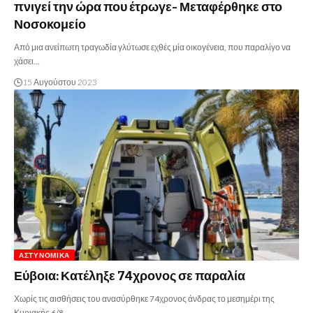
πνιγεί την ώρα που έτρωγε- Μεταφέρθηκε στο
Νοσοκομείο
Από μια ανείπωτη τραγωδία γλύτωσε εχθές μία οικογένεια, που παραλίγο να
χάσει…
15 Αυγούστου 2023
ΑΣΤΥΝΟΜΙΚΆ
Εύβοια: Κατέληξε 74χρονος σε παραλία
Χωρίς τις αισθήσεις του ανασύρθηκε 74χρονος άνδρας το μεσημέρι της
Κυριακής 6/8,…