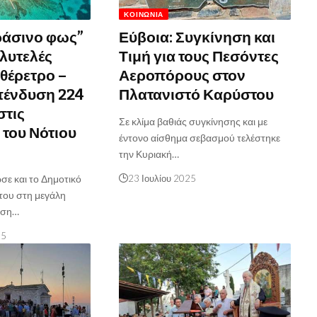
ΚΟΙΝΩΝΊΑ
ράσινο φως”
Εύβοια: Συγκίνηση και
λυτελές
Τιμή για τους Πεσόντες
 θέρετρο –
Αεροπόρους στον
πένδυση 224
Πλατανιστό Καρύστου
στις
Σε κλίμα βαθιάς συγκίνησης και με
 του Νότιου
έντονο αίσθημα σεβασμού τελέστηκε
την Κυριακή…
ωσε και το Δημοτικό
23 Ιουλίου 2025
του στη μεγάλη
υση…
25