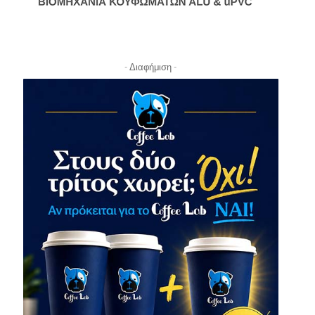
- Διαφήμιση -