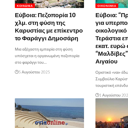
ΚΟΙΝΩΝΊΑ
ΟΙΚΟΝΟΜΊΑ
Εύβοια: Πεζοπορία 10
Εύβοια: “Π
χλμ. στη φύση της
για υπερπο
Καρυστίας με επίκεντρο
οικολογικό
το Φαράγγι Δημοσάρη
Τεράστια ε
εκατ. ευρώ 
Μια αξέχαστη εμπειρία στη φύση
“Μαλδίβες”
υπόσχεται η οργανωμένη πεζοπορία
Αιγαίου
στο φαράγγι του…
5 Αυγούστου 2025
Οριστικό «ναι» έδ
Συμβούλιο Καρύσ
τουριστική επένδ
1 Αυγούστου 20