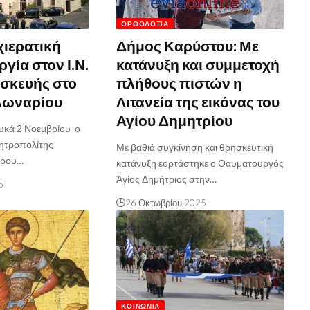
ΟΡΘΟΔΟΞΊΑ
χιερατική
Δήμος Καρύστου: Με
ργία στον Ι.Ν.
κατάνυξη και συμμετοχή
σκευής στο
πλήθους πιστών η
λωναρίου
Λιτανεία της εικόνας του
Αγίου Δημητρίου
ουκά 2 Νοεμβρίου ο
ητροπολίτης
Με βαθιά συγκίνηση και θρησκευτική
ύρου…
κατάνυξη εορτάστηκε ο Θαυματουργός
Άγίος Δημήτριος στην…
5
26 Οκτωβρίου 2025
ΚΟΙΝΩΝΊΑ