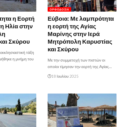
ΟΡΘΟΔΟΞΊΑ
ητα η Εορτή
Εύβοια: Με λαμπρότητα
η Ηλία στην
η εορτή της Αγίας
λη
Μαρίνης στην Ιερά
και Σκύρου
Μητρόπολη Καρυστίας
και Σκύρου
εκκλησιαστική τάξη
μήθηκε η μνήμη του
Με την συμμετοχή των πιστών οι
οποίοι τίμησαν την εορτή της Αγίας…
18 Ιουλίου 2025