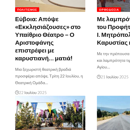
ΠΟΛΙΤΙΣΜΌΣ
ΟΡΘΟΔΟΞΊΑ
Εύβοια: Απόψε
Με λαμπρότ
«Εκκλησιάζουσες» στο
του Προφήτ
Υπαίθριο Θέατρο – Ο
Ι. Μητρόπο
Αριστοφάνης
Καρυστίας 
επιστρέφει με
Με την πρέπουσα 
καρυστιανή… ματιά!
και λαμπρότητα τι
Αγίου…
Μια ξεχωριστή θεατρική βραδιά
προσφέρει απόψε, Τρίτη 22 Ιουλίου, η
21 Ιουλίου 2025
Θεατρική Ομάδα…
22 Ιουλίου 2025