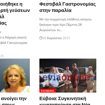
οιήθηκε η
Φεστιβάλ Γαστρονομίας
ορτή γεύσεων
στην παραλία
άλ
Με την συμμετοχή πλήθους κόσμου
ίας
ξεκίνησε πριν λίγο Πέμπτη 28
Αυγούστου το…
α
 η διήμερη γιορτή
28 Αυγούστου 2025
ιβάλ Γαστρονομίας
025
ΚΟΙΝΩΝΊΑ
 ανοίγει την
Εύβοια: Συγκινητική
ς στους
κινητοποίηση στα Νέα