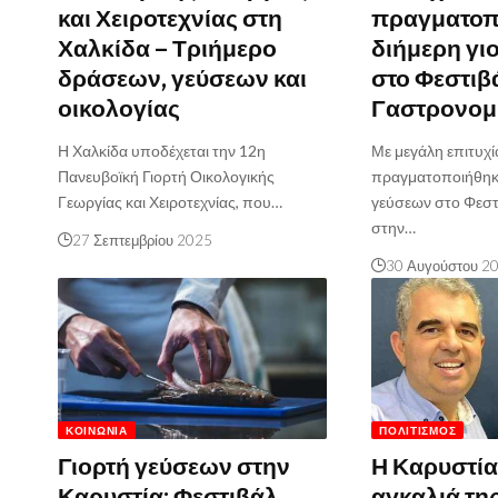
και Χειροτεχνίας στη
πραγματοπ
Χαλκίδα – Τριήμερο
διήμερη γι
δράσεων, γεύσεων και
στο Φεστιβ
οικολογίας
Γαστρονομ
Η Χαλκίδα υποδέχεται την 12η
Με μεγάλη επιτυχί
Πανευβοϊκή Γιορτή Οικολογικής
πραγματοποιήθηκε
Γεωργίας και Χειροτεχνίας, που…
γεύσεων στο Φεστ
στην…
27 Σεπτεμβρίου 2025
30 Αυγούστου 2
ΚΟΙΝΩΝΊΑ
ΠΟΛΙΤΙΣΜΌΣ
Γιορτή γεύσεων στην
Η Καρυστία
Καρυστία: Φεστιβάλ
αγκαλιά τη