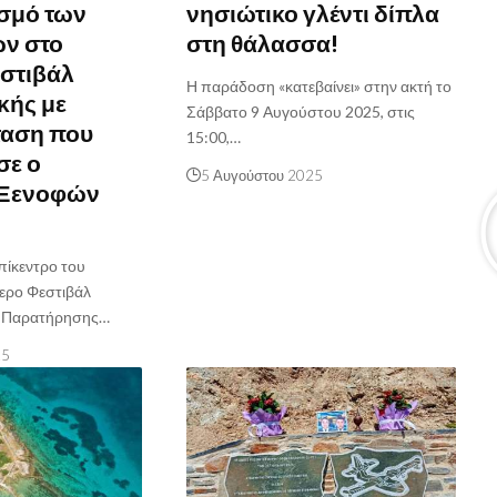
σμό των
νησιώτικο γλέντι δίπλα
ων στο
στη θάλασσα!
στιβάλ
Η παράδοση «κατεβαίνει» στην ακτή το
κής με
Σάββατο 9 Αυγούστου 2025, στις
αση που
15:00,…
ε ο
5 Αυγούστου 2025
 Ξενοφών
πίκεντρο του
ερο Φεστιβάλ
ι Παρατήρησης…
25