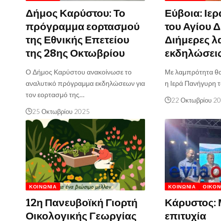
Δήμος Καρύστου: Το
Εύβοια: Ιε
πρόγραμμα εορτασμού
του Αγίου 
της Εθνικής Επετείου
Διήμερες λ
της 28ης Οκτωβρίου
εκδηλώσει
Ο Δήμος Καρύστου ανακοίνωσε το
Με λαμπρότητα θα 
αναλυτικό πρόγραμμα εκδηλώσεων για
η Ιερά Πανήγυρη 
τον εορτασμό της…
22 Οκτωβρίου 2
25 Οκτωβρίου 2025
ΚΟΙΝΩΝΊΑ
ΚΟΙΝΩΝΊΑ
ΟΙΚΟΝ
12η Πανευβοϊκή Γιορτή
Κάρυστος: 
Οικολογικής Γεωργίας
επιτυχία