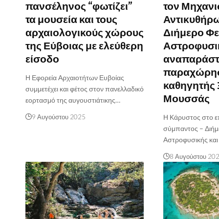
πανσέληνος “φωτίζει”
τον Μηχανι
τα μουσεία και τους
Αντικυθήρ
αρχαιολογικούς χώρους
Διήμερο Φε
της Εύβοιας με ελεύθερη
Αστροφυσι
είσοδο
αναπαράστ
παραχώρησ
Η Εφορεία Αρχαιοτήτων Ευβοίας
καθηγητής
συμμετέχει και φέτος στον πανελλαδικό
Μουσσάς
εορτασμό της αυγουστιάτικης…
9 Αυγούστου 2025
Η Κάρυστος στο ε
σύμπαντος – Διήμ
Αστροφυσικής κα
8 Αυγούστου 20