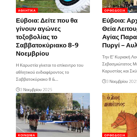
ΑΘΛΗΤΙΚΆ
ΟΡΘΟΔΟΞΊΑ
Εύβοια: Δείτε που θα
Εύβοια: Αρ
γίνουν αγώνες
Θεία Λειτου
τοξοβολίας το
Αγίας Παρα
Σαββατοκύριακο 8-9
Πυργί – Αυ
Νοεμβρίου
Την Ε' Κυριακή Λ
Σεβασμιώτατος Μ
Η Καρυστία γίνεται το επίκεντρο του
Καρυστίας και Σκ
αθλητικού ενδιαφέροντος το
Σαββατοκύριακο 8 &…
3 Νοεμβρίου 202
3 Νοεμβρίου 2025
ΚΟΙΝΩΝΊΑ
ΟΡΘΟΔΟΞΊΑ