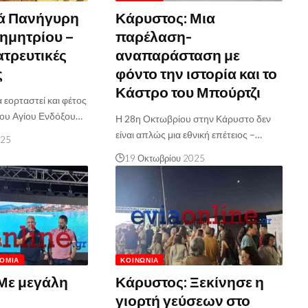
ρά Πανήγυρη
Κάρυστος: Μια
Δημητρίου –
παρέλαση-
ατρευτικές
αναπαράσταση με
ς
φόντο την ιστορία και το
Κάστρο του Μπούρτζι
εορταστεί και φέτος
του Αγίου Ενδόξου…
Η 28η Οκτωβρίου στην Κάρυστο δεν
είναι απλώς μια εθνική επέτειος –…
025
19 Οκτωβρίου 2025
ΟΜΊΑ
ΚΟΙΝΩΝΊΑ
Με μεγάλη
Κάρυστος: Ξεκίνησε η
γιορτή γεύσεων στο