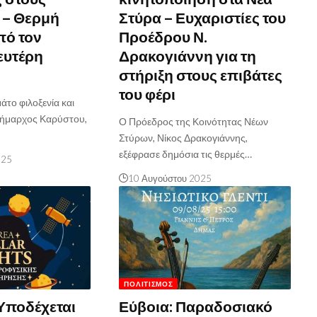
 – Θερμή
Στύρα – Ευχαριστίες του
πό τον
Προέδρου Ν.
ευτέρη
Δρακογιάννη για τη
στήριξη στους επιβάτες
του φέρι
άτο φιλοξενία και
Δήμαρχος Καρύστου,
Ο Πρόεδρος της Κοινότητας Νέων
Στύρων, Νίκος Δρακογιάννης,
εξέφρασε δημόσια τις θερμές…
025
10 Αυγούστου 2025
ΠΟΛΙΤΙΣΜΌΣ
Υποδέχεται
Εύβοια: Παραδοσιακό