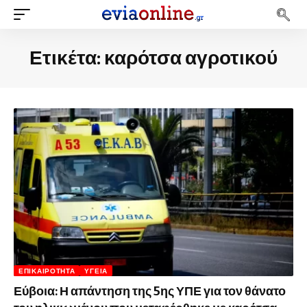
Ετικέτα:
καρότσα αγροτικού
ΕΠΙΚΑΙΡΌΤΗΤΑ
ΥΓΕΊΑ
Εύβοια: Η απάντηση της 5ης ΥΠΕ για τον θάνατο