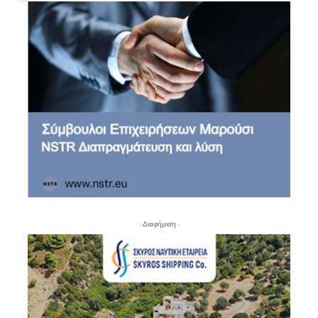
- Διαφήμιση -