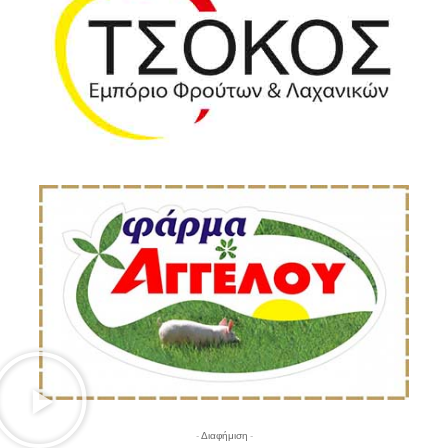
- Διαφήμιση -