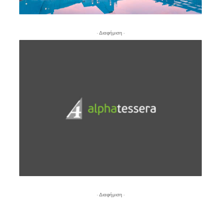
- Διαφήμιση -
- Διαφήμιση -