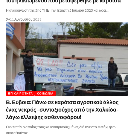
του ηλικιωμένου που μεταφέρθηκε με καρότσα
Η ανακοίνωση της 5ης ΥΠΕ Την Τετάρτη 5 Ιουλίου 2023 και ώρα…
11 Αυγούστου 2023
ΕΠΙΚΑΙΡΌΤΗΤΑ
ΚΟΙΝΩΝΊΑ
Β. Εύβοια: Πάνω σε καρότσα αγροτικού άλλος
ένας νεκρός -συνταξιούχος από την Χαλκίδα-
λόγω έλλειψης ασθενοφόρου!
Ο εκλιπών ο οποίος τους καλοκαιρινούς μήνες διέμενε στο Μετόχι ήταν
συνταξιούχος,…