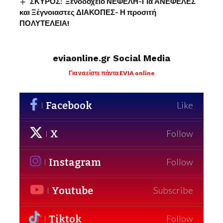
ΣΚΥΡΟΣ: Ξενοδοχείο ΝΕΦΕΛΗ-Για ΑΝΕΦΕΛΕΣ
και Ξέγνοιαστες ΔΙΑΚΟΠΕΣ- Η προσιτή
ΠΟΛΥΤΕΛΕΙΑ!
eviaonline.gr Social Media
Για να είστε πάντα EVIA online
Facebook
Like
X
Follow
Instagram
Follow
Youtube
Subscribe
Tiktok
Follow