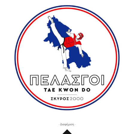
- Διαφήμιση -