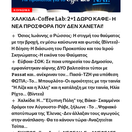
ΚΟΙΝΩΝΊΑ
ΧΑΛΚΙΔΑ-Coffee Lab: 2+1 ΔΩΡΟ ΚΑΦΕ- Η
ΝΕΑ ΠΡΟΣΦΟΡΑ ΠΟΥ ΔΕΝ ΧΑΝΕΤΑΙ!
Όσιος Ιωάννης o Ρώσσος: Η στιγμή του θαύματος
με την βροχή, εν μέσω καύσωνα και φωτιάς (Βίντεο)-
Η δέηση-Η διάσωση του Προκοπίου και του Ιερού
Σκηνώματος-Η εικόνα του Θαύματος
Εύβοια-ΣΟΚ: Σε ποια υπηρεσία του Δημοσίου,
εμφανίστηκαν αίφνης ΔΥΟ βαλιτσάτοι τύποι με
Passat και.. ανέκριναν τον… Πασά-ΤΖΗ για υπόθεση
ΦΩΤΙΑ;-Το… Μπουρλότο-Οι ομοιότητες με την ταινία
“Η Λίζα και η Άλλη” και η κατάληξη με την ταινία, Ηλία
Ρίχτο… (Βίντεο)
Χαλκίδα: Η…”Έξυπνη Πόλη” της Βάκα- Σκαμμένοι
δρόμοι τον Αύγουστο-Ράβε, ξήλωνε -Το …Ψηφιακό
αποτύπωμα της Έλενας-Δεν άλλαξαν τους αγωγούς
στην ανάπλαση- Θα το κάνουν τώρα-Αναζητείται
Τσίπα…