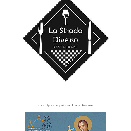
- Ιερό Προσκύνημα Οσίου Ιωάννη Ρώσου -