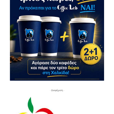
- Διαφήμιση -