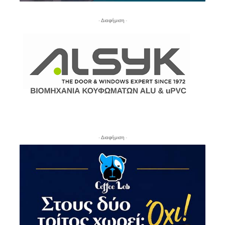
- Διαφήμιση -
- Διαφήμιση -