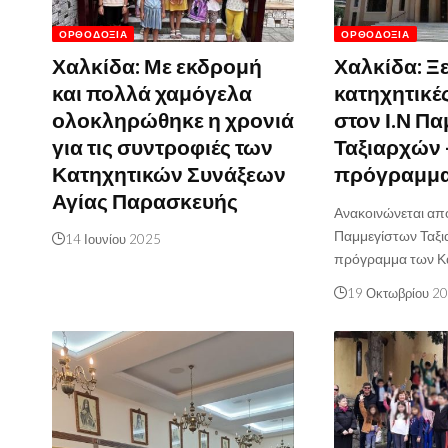
ΟΡΘΟΔΟΞΊΑ
ΟΡΘΟΔΟΞΊΑ
Χαλκίδα: Με εκδρομή
Χαλκίδα: Ξ
και πολλά χαμόγελα
κατηχητικέ
ολοκληρώθηκε η χρονιά
στον Ι.Ν Π
για τις συντροφιές των
Ταξιαρχών 
Κατηχητικών Συνάξεων
πρόγραμμ
Αγίας Παρασκευής
Ανακοινώνεται απ
Παμμεγίστων Ταξι
14 Ιουνίου 2025
πρόγραμμα των Κ
19 Οκτωβρίου 2