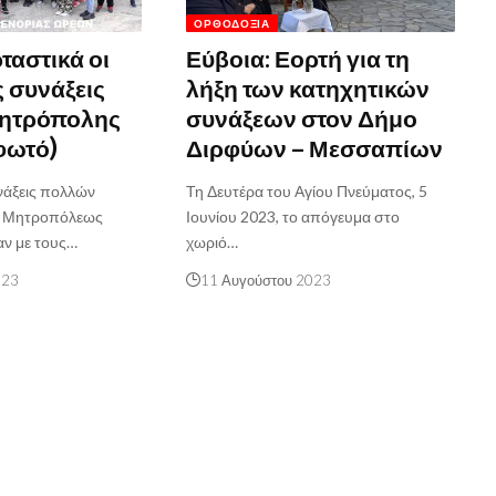
ΟΡΘΟΔΟΞΊΑ
ταστικά οι
Εύβοια: Εορτή για τη
ς συνάξεις
λήξη των κατηχητικών
Μητρόπολης
συνάξεων στον Δήμο
φωτό)
Διρφύων – Μεσσαπίων
νάξεις πολλών
Τη Δευτέρα του Αγίου Πνεύματος, 5
άς Μητροπόλεως
Ιουνίου 2023, το απόγευμα στο
αν με τους…
χωριό…
023
11 Αυγούστου 2023