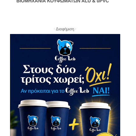
- Διαφήμιση -