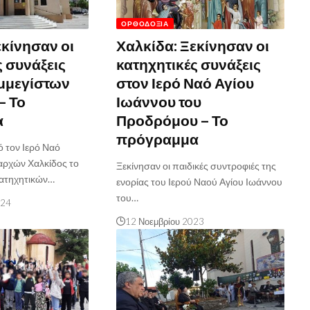
ΟΡΘΟΔΟΞΊΑ
εκίνησαν οι
Χαλκίδα: Ξεκίνησαν οι
ς συνάξεις
κατηχητικές συνάξεις
αμμεγίστων
στον Ιερό Ναό Αγίου
– Το
Ιωάννου του
α
Προδρόμου – Το
πρόγραμμα
ό τον Ιερό Ναό
αρχών Χαλκίδος το
Ξεκίνησαν οι παιδικές συντροφιές της
ατηχητικών…
ενορίας του Ιερού Ναού Αγίου Ιωάννου
του…
024
12 Νοεμβρίου 2023