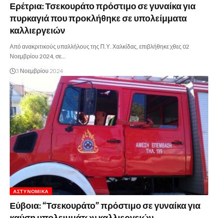
Ερέτρια: Τσεκουράτο πρόστιμο σε γυναίκα για
πυρκαγιά που προκλήθηκε σε υπολείμματα
καλλιεργειών
Από ανακριτικούς υπαλλήλους της Π.Υ. Χαλκίδας, επιβλήθηκε χθες 02
Νοεμβρίου 2024, σε…
3 Νοεμβρίου 2024
ΑΣΤΥΝΟΜΙΚΆ
Εύβοια: “Τσεκουράτο” πρόστιμο σε γυναίκα για
καύση υπολειμμάτων καλλιεργειών