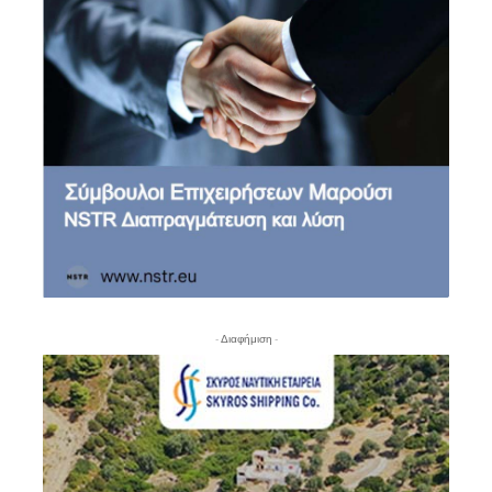
- Διαφήμιση -