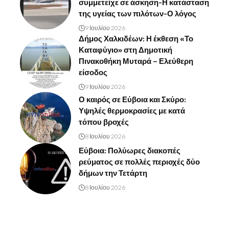
συμμετείχε σε άσκηση-Η κατάσταση
της υγείας των πιλότων-Ο λόγος
9 Ιουλίου 2026
Δήμος Χαλκιδέων: Η έκθεση «Το
Καταφύγιο» στη Δημοτική
Πινακοθήκη Μυταρά – Ελεύθερη
είσοδος
9 Ιουλίου 2026
Ο καιρός σε Εύβοια και Σκύρο:
Υψηλές θερμοκρασίες με κατά
τόπου βροχές
8 Ιουλίου 2026
Εύβοια: Πολύωρες διακοπές
ρεύματος σε πολλές περιοχές δύο
δήμων την Τετάρτη
8 Ιουλίου 2026