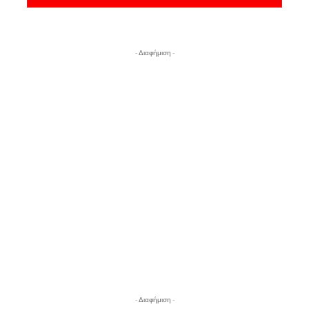
- Διαφήμιση -
- Διαφήμιση -