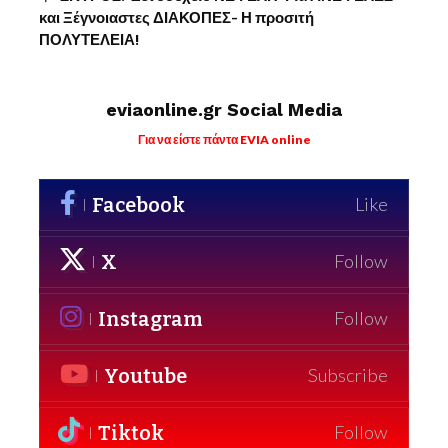
και Ξέγνοιαστες ΔΙΑΚΟΠΕΣ- Η προσιτή
ΠΟΛΥΤΕΛΕΙΑ!
eviaonline.gr Social Media
Για να είστε πάντα EVIA online
Facebook
Like
X
Follow
Instagram
Follow
Youtube
Subscribe
Tiktok
Follow