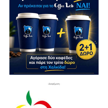
- Διαφήμιση -