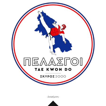
- Διαφήμιση -