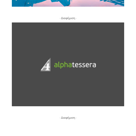
- Διαφήμιση -
- Διαφήμιση -