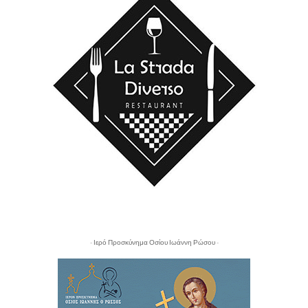
- Ιερό Προσκύνημα Οσίου Ιωάννη Ρώσου -