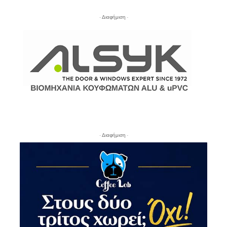
- Διαφήμιση -
- Διαφήμιση -