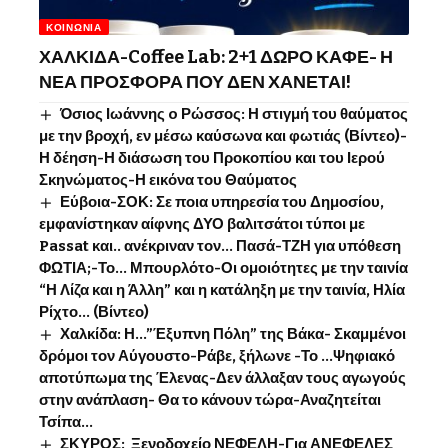
ΚΟΙΝΩΝΊΑ
ΧΑΛΚΙΔΑ-Coffee Lab: 2+1 ΔΩΡΟ ΚΑΦΕ- Η
ΝΕΑ ΠΡΟΣΦΟΡΑ ΠΟΥ ΔΕΝ ΧΑΝΕΤΑΙ!
Όσιος Ιωάννης o Ρώσσος: Η στιγμή του θαύματος
με την βροχή, εν μέσω καύσωνα και φωτιάς (Βίντεο)-
Η δέηση-Η διάσωση του Προκοπίου και του Ιερού
Σκηνώματος-Η εικόνα του Θαύματος
Εύβοια-ΣΟΚ: Σε ποια υπηρεσία του Δημοσίου,
εμφανίστηκαν αίφνης ΔΥΟ βαλιτσάτοι τύποι με
Passat και.. ανέκριναν τον… Πασά-ΤΖΗ για υπόθεση
ΦΩΤΙΑ;-Το… Μπουρλότο-Οι ομοιότητες με την ταινία
“Η Λίζα και η Άλλη” και η κατάληξη με την ταινία, Ηλία
Ρίχτο… (Βίντεο)
Χαλκίδα: Η…”Έξυπνη Πόλη” της Βάκα- Σκαμμένοι
δρόμοι τον Αύγουστο-Ράβε, ξήλωνε -Το …Ψηφιακό
αποτύπωμα της Έλενας-Δεν άλλαξαν τους αγωγούς
στην ανάπλαση- Θα το κάνουν τώρα-Αναζητείται
Τσίπα…
ΣΚΥΡΟΣ: Ξενοδοχείο ΝΕΦΕΛΗ-Για ΑΝΕΦΕΛΕΣ