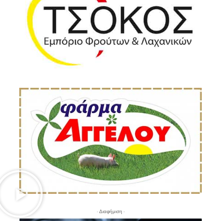
- Διαφήμιση -