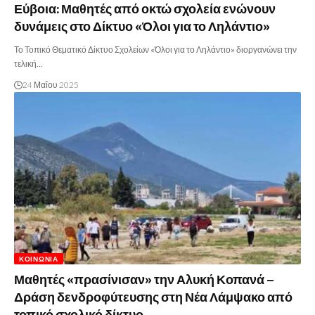
Εύβοια: Μαθητές από οκτώ σχολεία ενώνουν
δυνάμεις στο Δίκτυο «Όλοι για το Ληλάντιο»
Το Τοπικό Θεματικό Δίκτυο Σχολείων «Όλοι για το Ληλάντιο» διοργανώνει την
τελική…
24 Μαΐου 2025
ΚΟΙΝΩΝΊΑ
Μαθητές «πρασίνισαν» την Αλυκή Κοπανά –
Δράση δενδροφύτευσης στη Νέα Λάμψακο από
τοπικό σχολικό δίκτυο