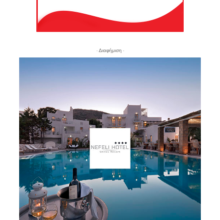
- Διαφήμιση -