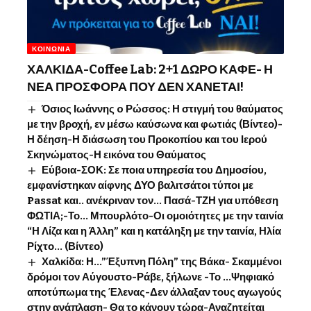
ΚΟΙΝΩΝΊΑ
ΧΑΛΚΙΔΑ-Coffee Lab: 2+1 ΔΩΡΟ ΚΑΦΕ- Η
ΝΕΑ ΠΡΟΣΦΟΡΑ ΠΟΥ ΔΕΝ ΧΑΝΕΤΑΙ!
Όσιος Ιωάννης o Ρώσσος: Η στιγμή του θαύματος
με την βροχή, εν μέσω καύσωνα και φωτιάς (Βίντεο)-
Η δέηση-Η διάσωση του Προκοπίου και του Ιερού
Σκηνώματος-Η εικόνα του Θαύματος
Εύβοια-ΣΟΚ: Σε ποια υπηρεσία του Δημοσίου,
εμφανίστηκαν αίφνης ΔΥΟ βαλιτσάτοι τύποι με
Passat και.. ανέκριναν τον… Πασά-ΤΖΗ για υπόθεση
ΦΩΤΙΑ;-Το… Μπουρλότο-Οι ομοιότητες με την ταινία
“Η Λίζα και η Άλλη” και η κατάληξη με την ταινία, Ηλία
Ρίχτο… (Βίντεο)
Χαλκίδα: Η…”Έξυπνη Πόλη” της Βάκα- Σκαμμένοι
δρόμοι τον Αύγουστο-Ράβε, ξήλωνε -Το …Ψηφιακό
αποτύπωμα της Έλενας-Δεν άλλαξαν τους αγωγούς
στην ανάπλαση- Θα το κάνουν τώρα-Αναζητείται