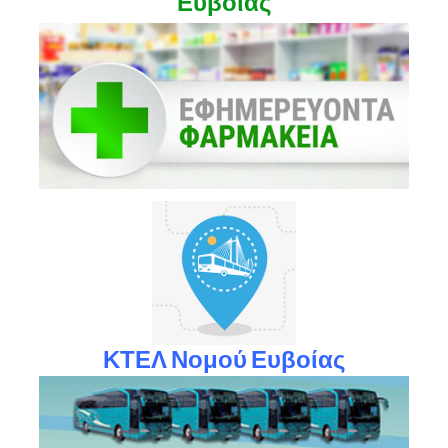
Ευβοίας
ΚΤΕΛ Νομού Ευβοίας