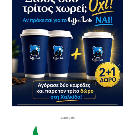
- Διαφήμιση -