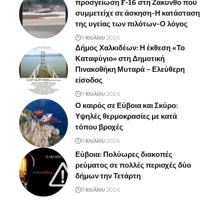
προσγείωση F-16 στη Ζάκυνθο που
συμμετείχε σε άσκηση-Η κατάσταση
της υγείας των πιλότων-Ο λόγος
9 Ιουλίου 2026
Δήμος Χαλκιδέων: Η έκθεση «Το
Καταφύγιο» στη Δημοτική
Πινακοθήκη Μυταρά – Ελεύθερη
είσοδος
9 Ιουλίου 2026
Ο καιρός σε Εύβοια και Σκύρο:
Υψηλές θερμοκρασίες με κατά
τόπου βροχές
8 Ιουλίου 2026
Εύβοια: Πολύωρες διακοπές
ρεύματος σε πολλές περιοχές δύο
δήμων την Τετάρτη
8 Ιουλίου 2026