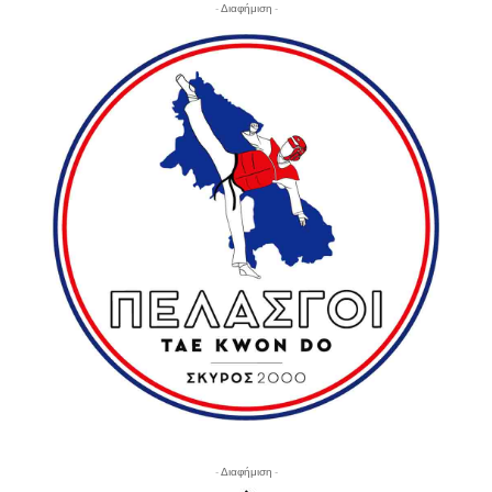
- Διαφήμιση -
- Διαφήμιση -