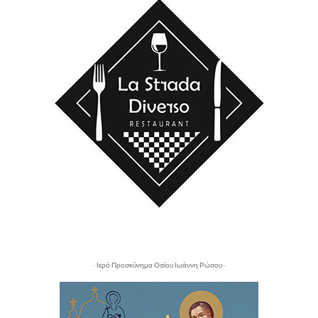
- Ιερό Προσκύνημα Οσίου Ιωάννη Ρώσου -