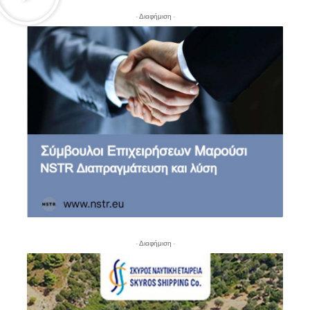
- Διαφήμιση -
- Διαφήμιση -