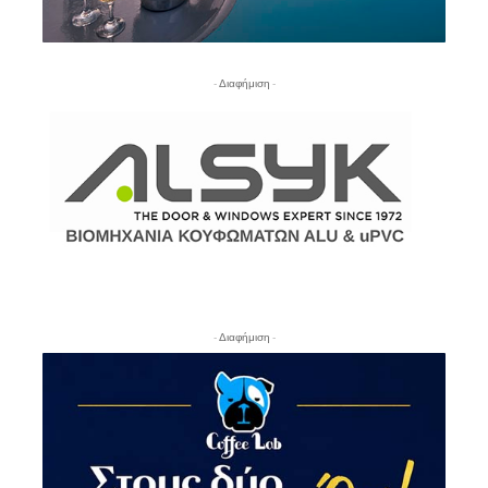
- Διαφήμιση -
- Διαφήμιση -