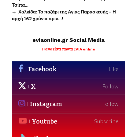
Τσίπα…
Χαλκίδα: Το παζάρι της Αγίας Παρασκευής – Η
αρχή 162 χρόνια πριν…!
eviaonline.gr Social Media
Για να είστε πάντα EVIA online
Facebook
Like
X
Follow
Instagram
Follow
Youtube
Subscribe