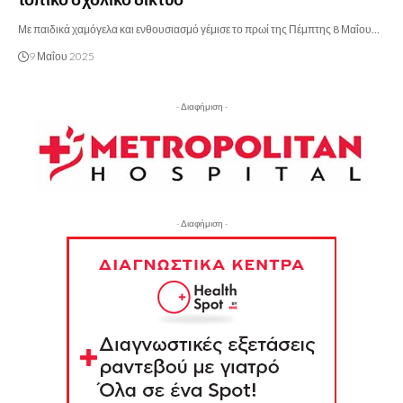
Με παιδικά χαμόγελα και ενθουσιασμό γέμισε το πρωί της Πέμπτης 8 Μαΐου…
9 Μαΐου 2025
- Διαφήμιση -
- Διαφήμιση -