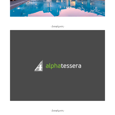
- Διαφήμιση -
- Διαφήμιση -