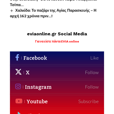
Τσίπα…
Χαλκίδα: Το παζάρι της Αγίας Παρασκευής – Η
αρχή 162 χρόνια πριν…!
eviaonline.gr Social Media
Για να είστε πάντα EVIA online
Facebook
Like
X
Follow
Instagram
Follow
Youtube
Subscribe