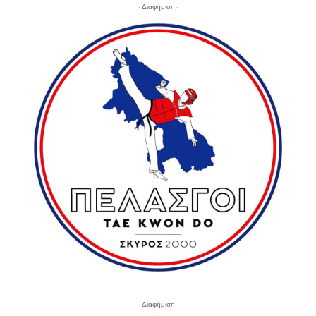
- Διαφήμιση -
- Διαφήμιση -