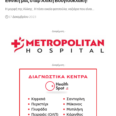
Εθνική μας σταρ Αλίκη Βουγιουκλάκη!
Η μορφή της Αλίκης . Η τόσο οικεία φατσούλα, ναζιάρα που είναι…
17 Δεκεμβρίου 2023
- Διαφήμιση -
- Διαφήμιση -