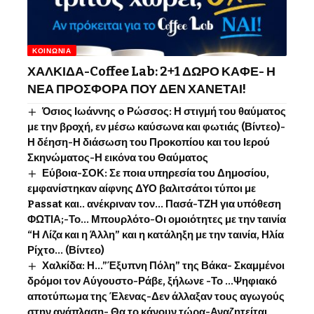
ΚΟΙΝΩΝΊΑ
ΧΑΛΚΙΔΑ-Coffee Lab: 2+1 ΔΩΡΟ ΚΑΦΕ- Η
ΝΕΑ ΠΡΟΣΦΟΡΑ ΠΟΥ ΔΕΝ ΧΑΝΕΤΑΙ!
Όσιος Ιωάννης o Ρώσσος: Η στιγμή του θαύματος
με την βροχή, εν μέσω καύσωνα και φωτιάς (Βίντεο)-
Η δέηση-Η διάσωση του Προκοπίου και του Ιερού
Σκηνώματος-Η εικόνα του Θαύματος
Εύβοια-ΣΟΚ: Σε ποια υπηρεσία του Δημοσίου,
εμφανίστηκαν αίφνης ΔΥΟ βαλιτσάτοι τύποι με
Passat και.. ανέκριναν τον… Πασά-ΤΖΗ για υπόθεση
ΦΩΤΙΑ;-Το… Μπουρλότο-Οι ομοιότητες με την ταινία
“Η Λίζα και η Άλλη” και η κατάληξη με την ταινία, Ηλία
Ρίχτο… (Βίντεο)
Χαλκίδα: Η…”Έξυπνη Πόλη” της Βάκα- Σκαμμένοι
δρόμοι τον Αύγουστο-Ράβε, ξήλωνε -Το …Ψηφιακό
αποτύπωμα της Έλενας-Δεν άλλαξαν τους αγωγούς
στην ανάπλαση- Θα το κάνουν τώρα-Αναζητείται