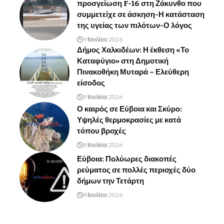
προσγείωση F-16 στη Ζάκυνθο που
συμμετείχε σε άσκηση-Η κατάσταση
της υγείας των πιλότων-Ο λόγος
9 Ιουλίου 2026
Δήμος Χαλκιδέων: Η έκθεση «Το
Καταφύγιο» στη Δημοτική
Πινακοθήκη Μυταρά – Ελεύθερη
είσοδος
9 Ιουλίου 2026
Ο καιρός σε Εύβοια και Σκύρο:
Υψηλές θερμοκρασίες με κατά
τόπου βροχές
8 Ιουλίου 2026
Εύβοια: Πολύωρες διακοπές
ρεύματος σε πολλές περιοχές δύο
δήμων την Τετάρτη
8 Ιουλίου 2026