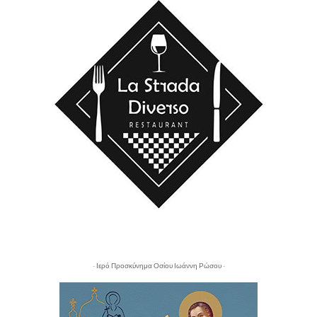
- Ιερό Προσκύνημα Οσίου Ιωάννη Ρώσου -