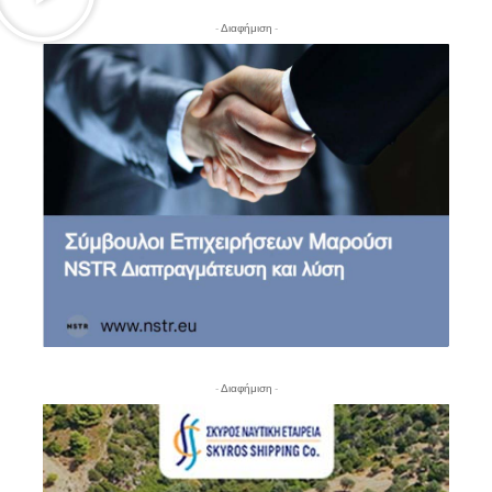
- Διαφήμιση -
- Διαφήμιση -