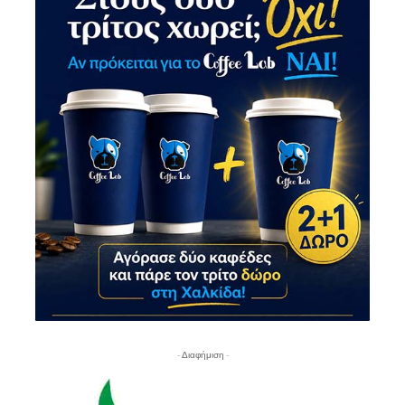
- Διαφήμιση -