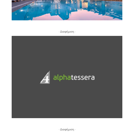
- Διαφήμιση -
- Διαφήμιση -