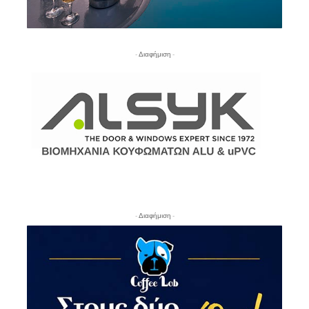
- Διαφήμιση -
- Διαφήμιση -