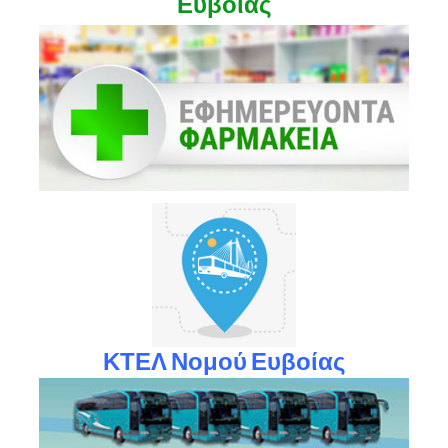
Ευβοίας
ΚΤΕΛ Νομού Ευβοίας