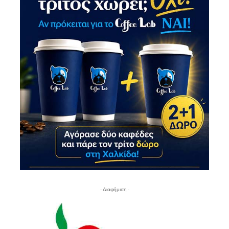
- Διαφήμιση -