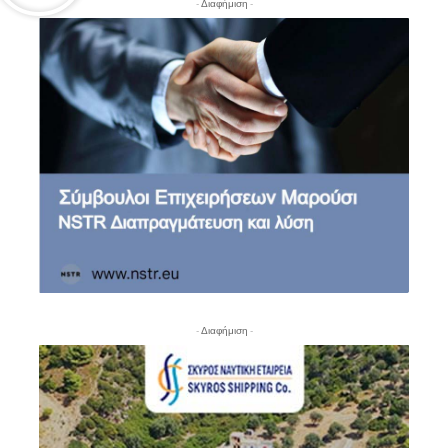
- Διαφήμιση -
- Διαφήμιση -