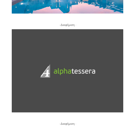
- Διαφήμιση -
- Διαφήμιση -