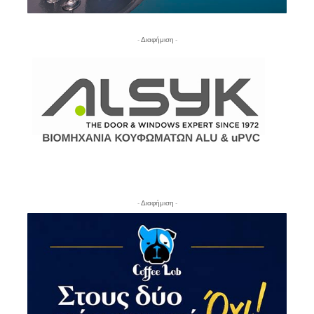
- Διαφήμιση -
- Διαφήμιση -