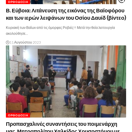
ΟΡΘΟΔΟΞΊΑ
Β. Εύβοια: Λιτάνευση της εικόνας της Βαϊοφόρου
και των ιερών λειψάνων του Οσίου Δαυίδ (βίντεο)
Κυριακή των Βαΐων από τις όμορφες Ροβιές!! Μετά την θεία λειτουργία
ακολούθησε…
11 Αυγούστου 2023
ΟΡΘΟΔΟΞΊΑ
Προπασχαλινές συναντήσεις του ποιμενάρχη
μας, Μητροπολίτου Χαλκίδος Χρυσοστόμου με