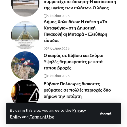
συμμετείχε σε άσκηση-Η κατάσταση
της υγείας των πιλότων-Ο λόγος
9 Ιουλίου 2026
Δήμος Χαλκιδέων: Η έκθεση «Το
Καταφύγιο» στη Δημοτική
Πινακοθήκη Μυταρά – Ελεύθερη
είσοδος
9 Ιουλίου 2026
Ο καιρός σε Εύβοια και Σκύρο:
Υψηλές θερμοκρασίες με κατά
τόπου βροχές
8 Ιουλίου 2026
Εύβοια: Πολύωρες διακοπές
ρεύματος σε πολλές περιοχές δύο
δήμων την Τετάρτη
8 Ιουλίου 2026
By using this site, you agree to the
Privacy
Accept
Policy
and
Terms of Use
.