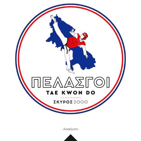
- Διαφήμιση -