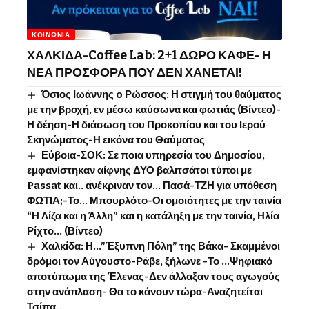
ΚΟΙΝΩΝΊΑ
ΧΑΛΚΙΔΑ-Coffee Lab: 2+1 ΔΩΡΟ ΚΑΦΕ- Η
ΝΕΑ ΠΡΟΣΦΟΡΑ ΠΟΥ ΔΕΝ ΧΑΝΕΤΑΙ!
Όσιος Ιωάννης o Ρώσσος: Η στιγμή του θαύματος
με την βροχή, εν μέσω καύσωνα και φωτιάς (Βίντεο)-
Η δέηση-Η διάσωση του Προκοπίου και του Ιερού
Σκηνώματος-Η εικόνα του Θαύματος
Εύβοια-ΣΟΚ: Σε ποια υπηρεσία του Δημοσίου,
εμφανίστηκαν αίφνης ΔΥΟ βαλιτσάτοι τύποι με
Passat και.. ανέκριναν τον… Πασά-ΤΖΗ για υπόθεση
ΦΩΤΙΑ;-Το… Μπουρλότο-Οι ομοιότητες με την ταινία
“Η Λίζα και η Άλλη” και η κατάληξη με την ταινία, Ηλία
Ρίχτο… (Βίντεο)
Χαλκίδα: Η…”Έξυπνη Πόλη” της Βάκα- Σκαμμένοι
δρόμοι τον Αύγουστο-Ράβε, ξήλωνε -Το …Ψηφιακό
αποτύπωμα της Έλενας-Δεν άλλαξαν τους αγωγούς
στην ανάπλαση- Θα το κάνουν τώρα-Αναζητείται
Τσίπα…