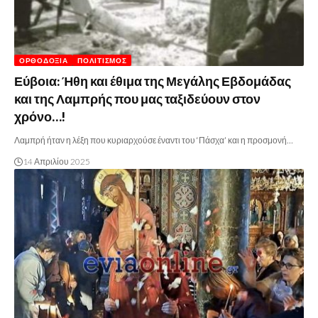
ΟΡΘΟΔΟΞΊΑ
ΠΟΛΙΤΙΣΜΌΣ
Εύβοια: Ήθη και έθιμα της Μεγάλης Εβδομάδας
και της Λαμπρής που μας ταξιδεύουν στον
χρόνο…!
Λαμπρή ήταν η λέξη που κυριαρχούσε έναντι του ‘Πάσχα’ και η προσμονή…
14 Απριλίου 2025