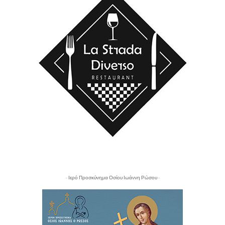
- Ιερό Προσκύνημα Οσίου Ιωάννη Ρώσου -