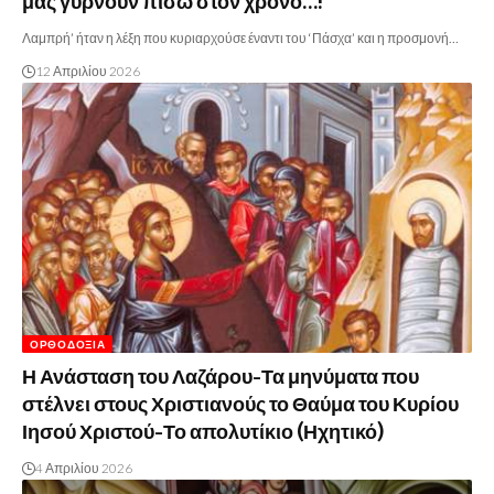
μας γυρνούν πίσω στον χρόνο…!
Λαμπρή’ ήταν η λέξη που κυριαρχούσε έναντι του ‘Πάσχα’ και η προσμονή…
12 Απριλίου 2026
ΟΡΘΟΔΟΞΊΑ
Η Ανάσταση του Λαζάρου-Τα μηνύματα που
στέλνει στους Χριστιανούς το Θαύμα του Κυρίου
Ιησού Χριστού-Το απολυτίκιο (Ηχητικό)
4 Απριλίου 2026