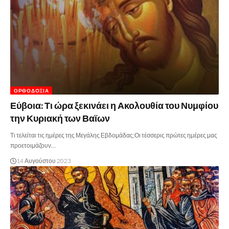
ΟΡΘΟΔΟΞΊΑ
Εύβοια: Τι ώρα ξεκινάει η Ακολουθία του Νυμφίου
την Κυριακή των Βαϊων
Τι τελείται τις ημέρες της Μεγάλης Εβδομάδας;Οι τέσσερις πρώτες ημέρες μας
προετοιμάζουν…
14 Αυγούστου 2023