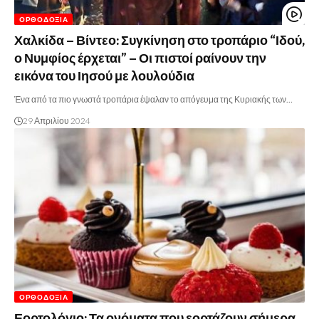
ΟΡΘΟΔΟΞΊΑ
Χαλκίδα – Βίντεο: Συγκίνηση στο τροπάριο “Ιδού,
ο Νυμφίος έρχεται” – Οι πιστοί ραίνουν την
εικόνα του Ιησού με λουλούδια
Ένα από τα πιο γνωστά τροπάρια έψαλαν το απόγευμα της Κυριακής των…
29 Απριλίου 2024
ΟΡΘΟΔΟΞΊΑ
Εορτολόγιο: Τα ονόματα που εορτάζουν σήμερα