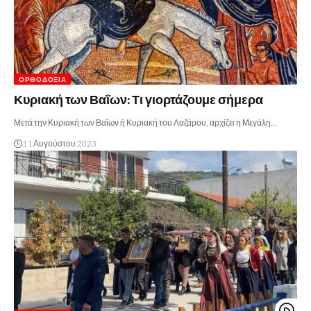
ΟΡΘΟΔΟΞΊΑ
Κυριακή των Βαΐων: Τι γιορτάζουμε σήμερα
Μετά την Κυριακή των Βαΐων ή Κυριακή του Λαζάρου, αρχίζει η Μεγάλη…
11 Αυγούστου 2023