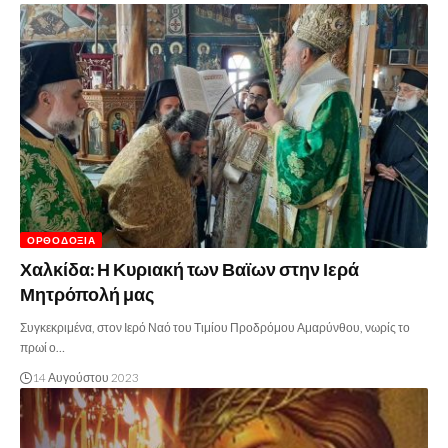
ΟΡΘΟΔΟΞΊΑ
Χαλκίδα: Η Κυριακή των Βαϊων στην Ιερά
Μητρόπολή μας
Συγκεκριμένα, στον Ιερό Ναό του Τιμίου Προδρόμου Αμαρύνθου, νωρίς το
πρωί ο…
14 Αυγούστου 2023