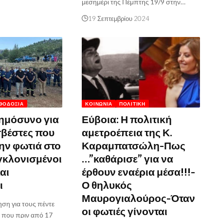
μεσημέρι της Πέμπτης 19/9 στην…
19 Σεπτεμβρίου 2024
ΘΟΔΟΞΊΑ
ΚΟΙΝΩΝΊΑ
ΠΟΛΙΤΙΚΉ
ημόσυνο για
Εύβοια: Η πολιτική
βέστες που
αμετροέπεια της Κ.
ην φωτιά στο
Καραμπατσώλη-Πως
γκλονισμένοι
…”καθάρισε” για να
αι
έρθουν εναέρια μέσα!!!-
ι
Ο θηλυκός
Μαυρογιαλούρος-Όταν
ση για τους πέντε
οι φωτιές γίνονται
 που πριν από 17