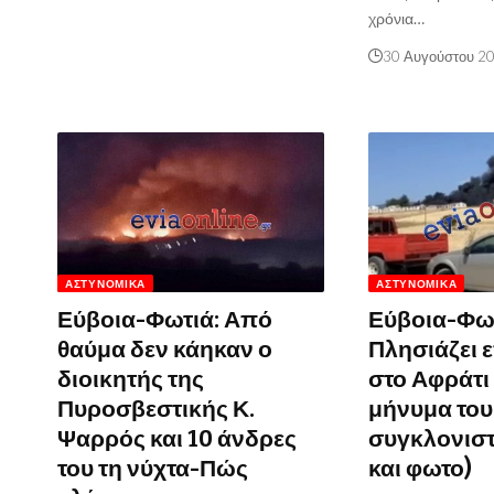
χρόνια…
30 Αυγούστου 2
ΑΣΤΥΝΟΜΙΚΆ
ΑΣΤΥΝΟΜΙΚΆ
Εύβοια-Φωτιά: Από
Εύβοια-Φωτ
θαύμα δεν κάηκαν ο
Πλησιάζει 
διοικητής της
στο Αφράτι
Πυροσβεστικής Κ.
μήνυμα του
Ψαρρός και 10 άνδρες
συγκλονιστ
του τη νύχτα-Πώς
και φωτο)