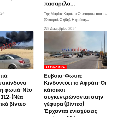
πασαρέλα…
024
Της Μαρίας Καράπα O tempora mores.
(Ω καιροί, Ω ήθη). Η φράση…
8 Δεκεμβρίου 2024
ΑΣΤΥΝΟΜΙΚΆ
ιά:
Εύβοια-Φωτιά:
επικίνδυνα
Κινδυνεύει το Αφράτι-Οι
 η φωτιά-Νέο
κάτοικοι
 112-(Νέα
συγκεντρώνονται στην
ικά βίντεο
γέφυρα (βίντεο)
Έρχονται ενισχύσεις