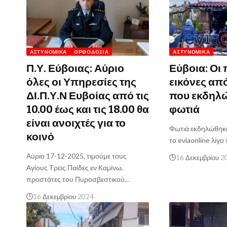
ΑΣΤΥΝΟΜΙΚΆ
ΟΡΘΟΔΟΞΊΑ
ΑΣΤΥΝΟΜΙΚΆ
Π.Υ. Εύβοιας: Αύριο
Εύβοια: Οι
όλες οι Υπηρεσίες της
εικόνες από
ΔΙ.Π.Υ.Ν Ευβοίας από τις
που εκδηλ
10.00 έως και τις 18.00 θα
φωτιά
είναι ανοιχτές για το
Φωτιά εκδηλώθηκ
κοινό
το eviaonline λίγο
Αύριο 17-12-2025, τιμούμε τους
16 Δεκεμβρίου 2
Αγίους Τρεις Παίδες εν Καμίνω,
προστάτες του Πυροσβεστικού…
16 Δεκεμβρίου 2024