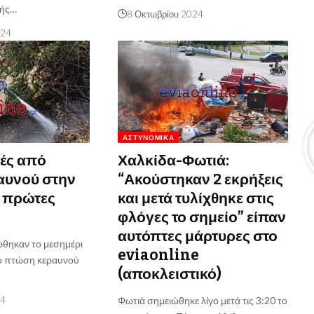
τής…
8 Οκτωβρίου 2024
024
ΑΣΤΥΝΟΜΙΚΆ
ιές από
Χαλκίδα-Φωτιά:
αυνού στην
“Ακούστηκαν 2 εκρήξεις
ι πρώτες
και μετά τυλίχθηκε στις
φλόγες το σημείο” είπαν
αυτόπτες μάρτυρες στο
ώθηκαν το μεσημέρι
eviaonline
ό πτώση κεραυνού
(αποκλειστικό)
24
Φωτιά σημειώθηκε λίγο μετά τις 3:20 το