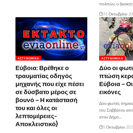
πολιτών, ο Διοικη
31 Οκτωβρίου 2
ΑΣΤΥΝΟΜΙΚΆ
ΑΣΤΥΝΟΜΙΚΆ
Εύβοια: Βρέθηκε ο
Δύο οι φωτ
τραυματίας οδηγός
πτώση κερ
μηχανής που είχε πέσει
Εύβοια – Ο
σε δύσβατο μέρος σε
εικόνες
βουνό – Η κατάστασή
Δύο φωτιές σημει
του και όλες οι
του Σαββάτου απ
λεπτομέρειες-
στον Δήμο…
Αποκλειστικό)
5 Οκτωβρίου 20