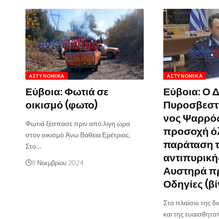
ΑΣΤΥΝΟΜΙΚΆ
ΑΣΤΥΝΟΜΙΚΆ
Εύβοια: Φωτιά σε
Εύβοια: Ο 
οικισμό (φωτο)
Πυροσβεστι
νος Ψαρρός
Φωτιά ξέσπασε πριν από λίγη ώρα
προσοχή ό
στον οικισμό Άνω Βάθεια Ερέτριας.
παράταση 
Στο…
αντιπυρική
8 Νοεμβρίου 2024
Αυστηρά πρ
Οδηγίες (βί
Στο πλαίσιο της 
και της ευαισθητ