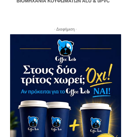
- Διαφήμιση -