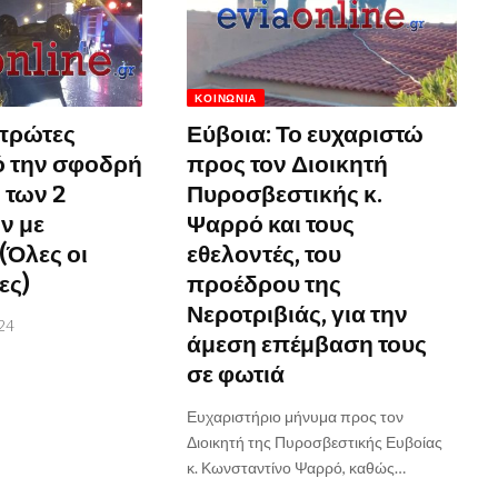
ΚΟΙΝΩΝΊΑ
 πρώτες
Εύβοια: Το ευχαριστώ
ό την σφοδρή
προς τον Διοικητή
 των 2
Πυροσβεστικής κ.
ν με
Ψαρρό και τους
(Όλες οι
εθελοντές, του
ες)
προέδρου της
Νεροτριβιάς, για την
24
άμεση επέμβαση τους
σε φωτιά
Ευχαριστήριο μήνυμα προς τον
Διοικητή της Πυροσβεστικής Ευβοίας
κ. Κωνσταντίνο Ψαρρό, καθώς…