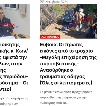
9 Νοεμβρίου 2024
ΑΣΤΥΝΟΜΙΚΆ
Διοικητής
Εύβοια: Οι πρώτες
κής κ. Κων/
εικόνες από το τροχαίο
 εφιστά την
-Μεγάλη επιχείρηση της
λων, στην
πυροσβεστικής-
της
Ανασύρθηκε ο
ς περιόδου-
τραυματίας οδηγός
όστιμα – Οι
(Όλες οι λεπτομέρειες)
ντεο)
Σε μεγάλη επιχείρηση προχώρησε η
πυροσβεστική υπηρεσία για την
διαρκούς ενημέρωσης
ανάσυρση από το…
οποίησης των