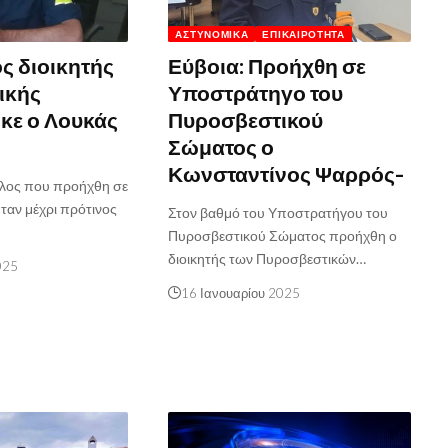
ΑΣΤΥΝΟΜΙΚΆ
ΕΠΙΚΑΙΡΌΤΗΤΑ
ος διοικητής
Εύβοια: Προήχθη σε
ικής
Υποστράτηγο του
κε ο Λουκάς
Πυροσβεστικού
Σώματος ο
Κωνσταντίνος Ψαρρός-
λος που προήχθη σε
ταν μέχρι πρότινος
Στον βαθμό του Υποστρατήγου του
Πυροσβεστικού Σώματος προήχθη ο
διοικητής των Πυροσβεστικών…
025
16 Ιανουαρίου 2025