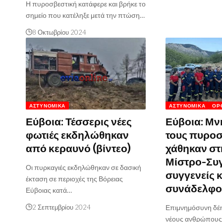
Η πυροσβεστική κατάφερε και βρήκε το
σημείο που κατέληξε μετά την πτώση…
8 Οκτωβρίου 2024
ΑΣΤΥΝΟΜΙΚΆ
ΑΣΤΥΝΟΜΙΚΆ
ΟΡ
Εύβοια: Τέσσερις νέες
Εύβοια: Μν
φωτιές εκδηλώθηκαν
τους πυροσ
από κεραυνό (βίντεο)
χάθηκαν στ
Μίστρο-Συ
Οι πυρκαγιές εκδηλώθηκαν σε δασική
συγγενείς κ
έκταση σε περιοχές της Βόρειας
συνάδελφο
Εύβοιας κατά…
2 Σεπτεμβρίου 2024
Επιμνημόσυνη δέη
νέους ανθρώπους