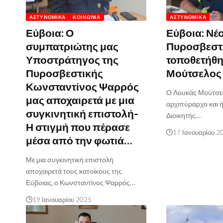
ΑΣΤΥΝΟΜΙΚΆ
ΚΟΙΝΩΝΊΑ
ΑΣΤΥΝΟΜΙΚΆ
Εύβοια: Ο
Εύβοια: Νέ
συμπατριώτης μας
Πυροσβεστ
Υποστράτηγος της
τοποθετήθη
Πυροσβεστικής
Μούτσελος
Κωνσταντίνος Ψαρρός
Ο Λουκάς Μούτσε
μας αποχαιρετά με μια
αρχιπύραρχο και ή
συγκινητική επιστολή-
Διοικητής…
Η στιγμή που πέρασε
17 Ιανουαρίου 2
μέσα από την φωτιά…
Με μια συγκινητική επιστολή
αποχαιρετά τους κατοίκους της
Εύβοιας, ο Κωνσταντίνος Ψαρρός…
19 Ιανουαρίου 2025