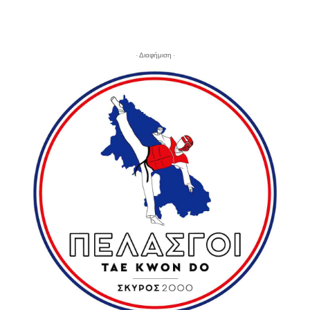
- Διαφήμιση -