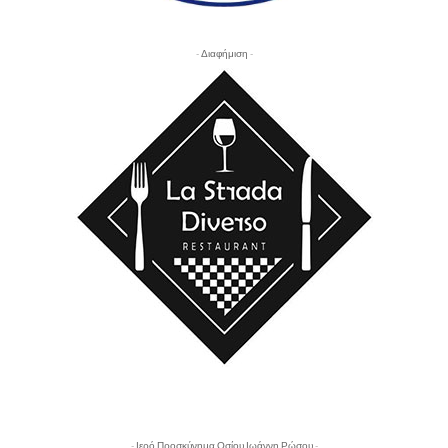
- Διαφήμιση -
- Ιερό Προσκύνημα Οσίου Ιωάννη Ρώσου -