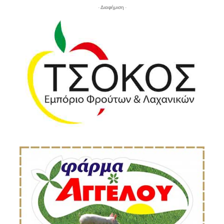
- Διαφήμιση -