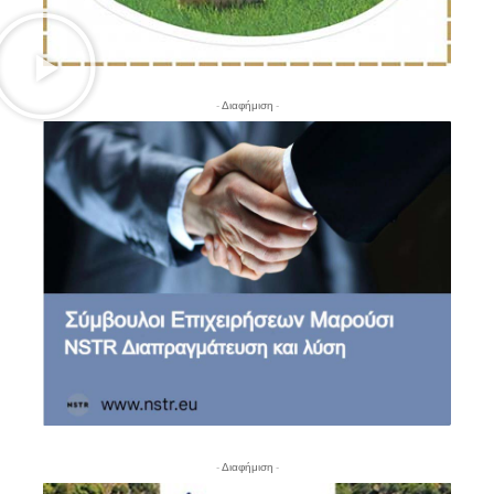
- Διαφήμιση -
- Διαφήμιση -