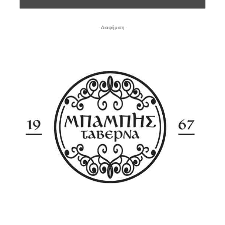
- Διαφήμιση -