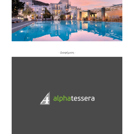
- Διαφήμιση -