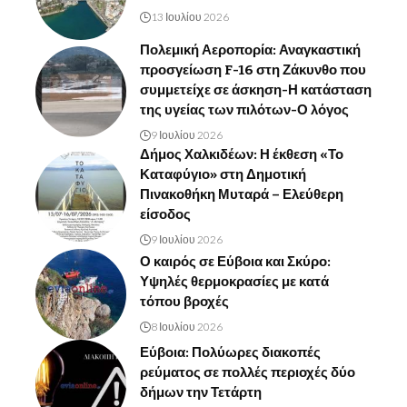
13 Ιουλίου 2026
Πολεμική Αεροπορία: Αναγκαστική
προσγείωση F-16 στη Ζάκυνθο που
συμμετείχε σε άσκηση-Η κατάσταση
της υγείας των πιλότων-Ο λόγος
9 Ιουλίου 2026
Δήμος Χαλκιδέων: Η έκθεση «Το
Καταφύγιο» στη Δημοτική
Πινακοθήκη Μυταρά – Ελεύθερη
είσοδος
9 Ιουλίου 2026
Ο καιρός σε Εύβοια και Σκύρο:
Υψηλές θερμοκρασίες με κατά
τόπου βροχές
8 Ιουλίου 2026
Εύβοια: Πολύωρες διακοπές
ρεύματος σε πολλές περιοχές δύο
δήμων την Τετάρτη