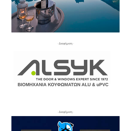
- Διαφήμιση -
- Διαφήμιση -