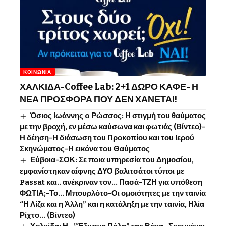
ΚΟΙΝΩΝΊΑ
ΧΑΛΚΙΔΑ-Coffee Lab: 2+1 ΔΩΡΟ ΚΑΦΕ- Η
ΝΕΑ ΠΡΟΣΦΟΡΑ ΠΟΥ ΔΕΝ ΧΑΝΕΤΑΙ!
Όσιος Ιωάννης o Ρώσσος: Η στιγμή του θαύματος
με την βροχή, εν μέσω καύσωνα και φωτιάς (Βίντεο)-
Η δέηση-Η διάσωση του Προκοπίου και του Ιερού
Σκηνώματος-Η εικόνα του Θαύματος
Εύβοια-ΣΟΚ: Σε ποια υπηρεσία του Δημοσίου,
εμφανίστηκαν αίφνης ΔΥΟ βαλιτσάτοι τύποι με
Passat και.. ανέκριναν τον… Πασά-ΤΖΗ για υπόθεση
ΦΩΤΙΑ;-Το… Μπουρλότο-Οι ομοιότητες με την ταινία
“Η Λίζα και η Άλλη” και η κατάληξη με την ταινία, Ηλία
Ρίχτο… (Βίντεο)