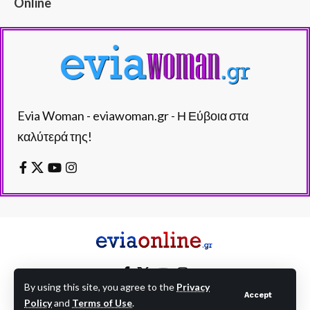
Online
Evia Woman - eviawoman.gr - Η Εύβοια στα
καλύτερά της!
By using this site, you agree to the
Privacy
Accept
Policy
and
Terms of Use
.