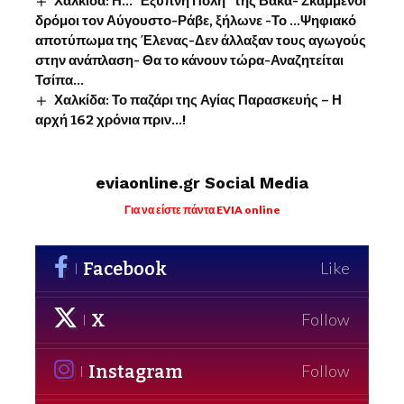
Χαλκίδα: Η…”Έξυπνη Πόλη” της Βάκα- Σκαμμένοι
δρόμοι τον Αύγουστο-Ράβε, ξήλωνε -Το …Ψηφιακό
αποτύπωμα της Έλενας-Δεν άλλαξαν τους αγωγούς
στην ανάπλαση- Θα το κάνουν τώρα-Αναζητείται
Τσίπα…
Χαλκίδα: Το παζάρι της Αγίας Παρασκευής – Η
αρχή 162 χρόνια πριν…!
eviaonline.gr Social Media
Για να είστε πάντα EVIA online
Facebook
Like
X
Follow
Instagram
Follow