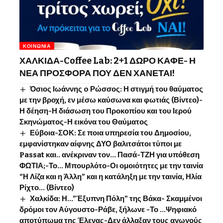
ΚΟΙΝΩΝΊΑ
ΧΑΛΚΙΔΑ-Coffee Lab: 2+1 ΔΩΡΟ ΚΑΦΕ- Η
ΝΕΑ ΠΡΟΣΦΟΡΑ ΠΟΥ ΔΕΝ ΧΑΝΕΤΑΙ!
Όσιος Ιωάννης o Ρώσσος: Η στιγμή του θαύματος
με την βροχή, εν μέσω καύσωνα και φωτιάς (Βίντεο)-
Η δέηση-Η διάσωση του Προκοπίου και του Ιερού
Σκηνώματος-Η εικόνα του Θαύματος
Εύβοια-ΣΟΚ: Σε ποια υπηρεσία του Δημοσίου,
εμφανίστηκαν αίφνης ΔΥΟ βαλιτσάτοι τύποι με
Passat και.. ανέκριναν τον… Πασά-ΤΖΗ για υπόθεση
ΦΩΤΙΑ;-Το… Μπουρλότο-Οι ομοιότητες με την ταινία
“Η Λίζα και η Άλλη” και η κατάληξη με την ταινία, Ηλία
Ρίχτο… (Βίντεο)
Χαλκίδα: Η…”Έξυπνη Πόλη” της Βάκα- Σκαμμένοι
δρόμοι τον Αύγουστο-Ράβε, ξήλωνε -Το …Ψηφιακό
αποτύπωμα της Έλενας-Δεν άλλαξαν τους αγωγούς