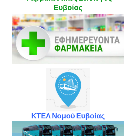
Ευβοίας
ΚΤΕΛ Νομού Ευβοίας