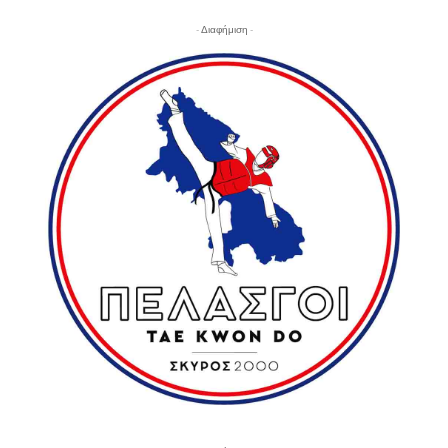
- Διαφήμιση -