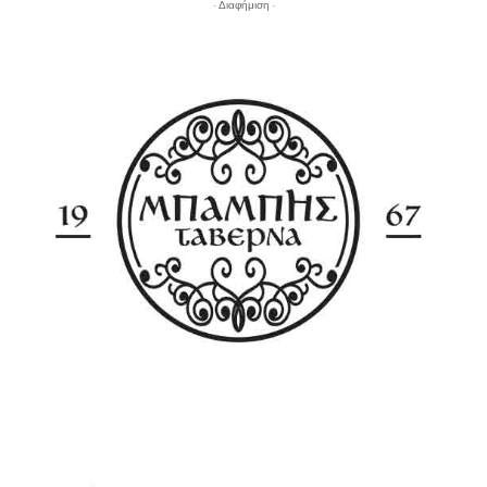
- Διαφήμιση -