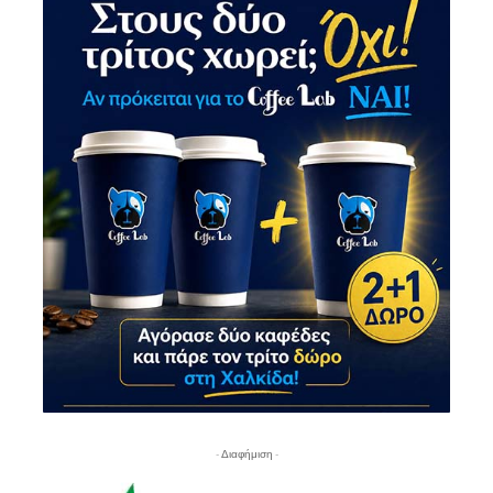
- Διαφήμιση -