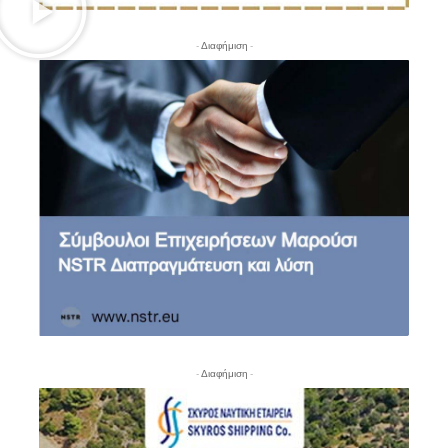
- Διαφήμιση -
- Διαφήμιση -