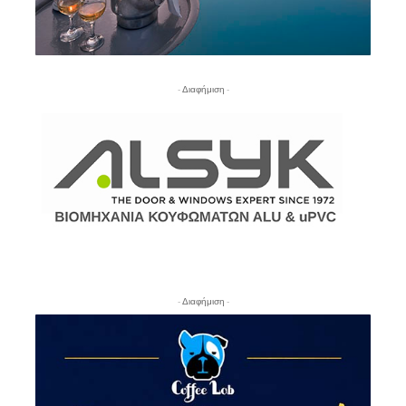
- Διαφήμιση -
- Διαφήμιση -