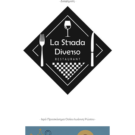
- Διαφήμιση -
- Ιερό Προσκύνημα Οσίου Ιωάννη Ρώσου -