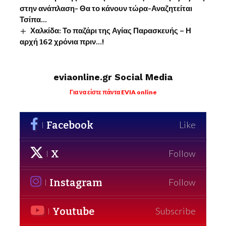
στην ανάπλαση- Θα το κάνουν τώρα-Αναζητείται
Τσίπα…
Χαλκίδα: Το παζάρι της Αγίας Παρασκευής – Η
αρχή 162 χρόνια πριν…!
eviaonline.gr Social Media
Για να είστε πάντα EVIA online
Facebook
Like
X
Follow
Instagram
Follow
Youtube
Subscribe