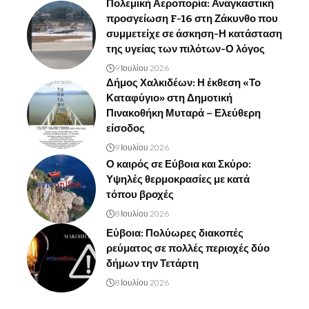
Πολεμική Αεροπορία: Αναγκαστική
προσγείωση F-16 στη Ζάκυνθο που
συμμετείχε σε άσκηση-Η κατάσταση
της υγείας των πιλότων-Ο λόγος
9 Ιουλίου 2026
Δήμος Χαλκιδέων: Η έκθεση «Το
Καταφύγιο» στη Δημοτική
Πινακοθήκη Μυταρά – Ελεύθερη
είσοδος
9 Ιουλίου 2026
Ο καιρός σε Εύβοια και Σκύρο:
Υψηλές θερμοκρασίες με κατά
τόπου βροχές
8 Ιουλίου 2026
Εύβοια: Πολύωρες διακοπές
ρεύματος σε πολλές περιοχές δύο
δήμων την Τετάρτη
8 Ιουλίου 2026