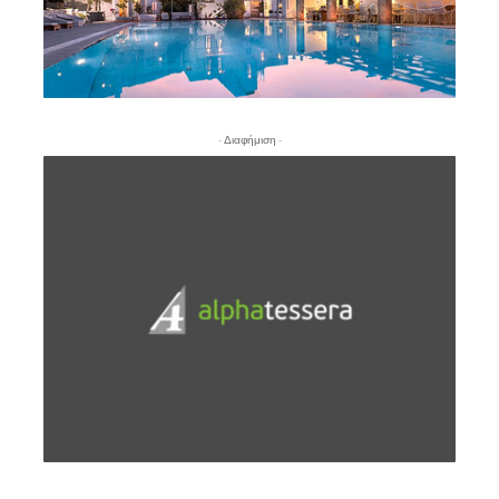
- Διαφήμιση -