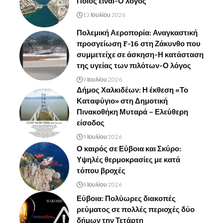
Ποιος είναι-Ο λόγος
13 Ιουλίου 2026
Πολεμική Αεροπορία: Αναγκαστική
προσγείωση F-16 στη Ζάκυνθο που
συμμετείχε σε άσκηση-Η κατάσταση
της υγείας των πιλότων-Ο λόγος
9 Ιουλίου 2026
Δήμος Χαλκιδέων: Η έκθεση «Το
Καταφύγιο» στη Δημοτική
Πινακοθήκη Μυταρά – Ελεύθερη
είσοδος
9 Ιουλίου 2026
Ο καιρός σε Εύβοια και Σκύρο:
Υψηλές θερμοκρασίες με κατά
τόπου βροχές
8 Ιουλίου 2026
Εύβοια: Πολύωρες διακοπές
ρεύματος σε πολλές περιοχές δύο
δήμων την Τετάρτη