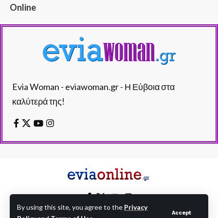
Online
Evia Woman - eviawoman.gr - Η Εύβοια στα
καλύτερά της!
By using this site, you agree to the
Privacy
Accept