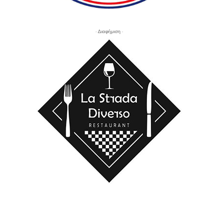
- Διαφήμιση -