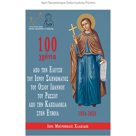
- Ιερό Προσκύνημα Οσίου Ιωάννη Ρώσου -