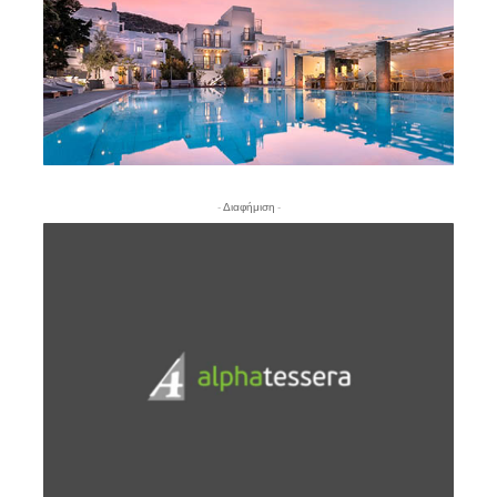
- Διαφήμιση -