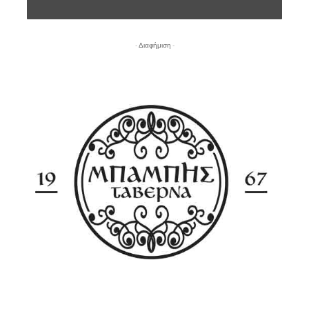
- Διαφήμιση -