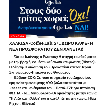
ΚΟΙΝΩΝΊΑ
ΧΑΛΚΙΔΑ-Coffee Lab: 2+1 ΔΩΡΟ ΚΑΦΕ- Η
ΝΕΑ ΠΡΟΣΦΟΡΑ ΠΟΥ ΔΕΝ ΧΑΝΕΤΑΙ!
Όσιος Ιωάννης o Ρώσσος: Η στιγμή του θαύματος
με την βροχή, εν μέσω καύσωνα και φωτιάς (Βίντεο)-
Η δέηση-Η διάσωση του Προκοπίου και του Ιερού
Σκηνώματος-Η εικόνα του Θαύματος
Εύβοια-ΣΟΚ: Σε ποια υπηρεσία του Δημοσίου,
εμφανίστηκαν αίφνης ΔΥΟ βαλιτσάτοι τύποι με
Passat και.. ανέκριναν τον… Πασά-ΤΖΗ για υπόθεση
ΦΩΤΙΑ;-Το… Μπουρλότο-Οι ομοιότητες με την ταινία
“Η Λίζα και η Άλλη” και η κατάληξη με την ταινία, Ηλία
Ρίχτο… (Βίντεο)