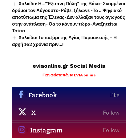
Χαλκίδα: Η…”Έξυπνη Πόλη” της Βάκα- Σκαμμένοι
δρόμοι τον Αύγουστο-Ράβε, ξήλωνε -Το …Ψηφιακό
αποτύπωμα της Έλενας-Δεν άλλαξαν τους αγωγούς
στην ανάπλαση- Θα το κάνουν τώρα-Αναζητείται
Τσίπα…
Χαλκίδα: Το παζάρι της Αγίας Παρασκευής – Η
αρχή 162 χρόνια πριν…!
eviaonline.gr Social Media
Για να είστε πάντα EVIA online
Facebook
Like
X
Follow
Instagram
Follow