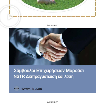
- Διαφήμιση -
- Διαφήμιση -