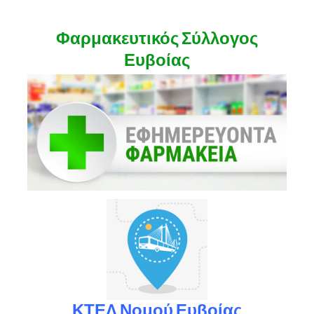
Φαρμακευτικός Σύλλογος
Ευβοίας
ΚΤΕΛ Νομού Ευβοίας