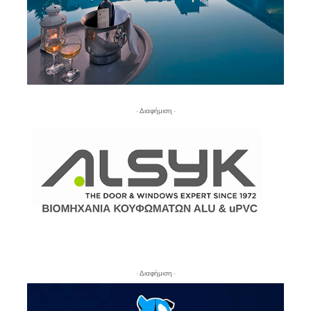
- Διαφήμιση -
- Διαφήμιση -