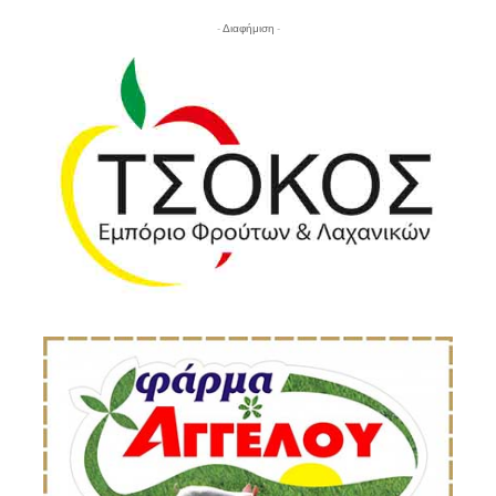
- Διαφήμιση -