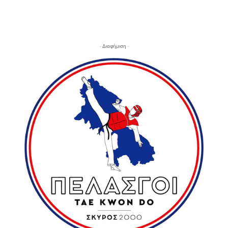
- Διαφήμιση -