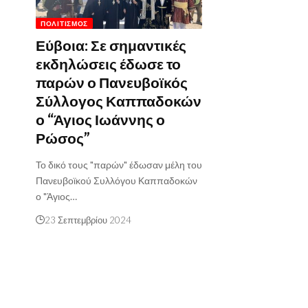
ΠΟΛΙΤΙΣΜΌΣ
Εύβοια: Σε σημαντικές
εκδηλώσεις έδωσε το
παρών ο Πανευβοϊκός
Σύλλογος Καππαδοκών
ο “Άγιος Ιωάννης ο
Ρώσος”
Το δικό τους "παρών" έδωσαν μέλη του
Πανευβοϊκού Συλλόγου Καππαδοκών
ο "Άγιος…
23 Σεπτεμβρίου 2024