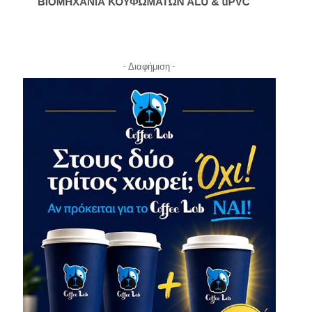
- Διαφήμιση -