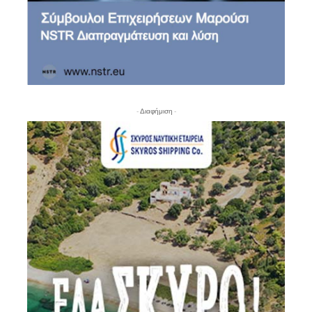
- Διαφήμιση -