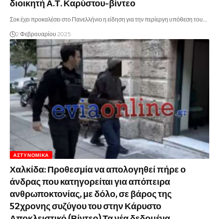
διοικητή Α.Τ. Καρύστου-βίντεο
Σοκ έχει προκαλέσει στο Πανελλήνιο η είδηση για την περίεργη υπόθεση του…
2 Φεβρουαρίου 2025
ΑΣΤΥΝΟΜΙΚΆ
Χαλκίδα: Προθεσμία να απολογηθεί πήρε ο
άνδρας που κατηγορείται για απόπειρα
ανθρωποκτονίας, με δόλο, σε βάρος της
52χρονης συζύγου του στην Κάρυστο
Αποκλειστικό (Βίντεο) Τα νέα δεδομένα