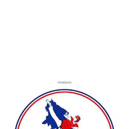
- Διαφήμιση -