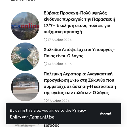
Εύβοια: Προσοχή-Πολύ υψηλός
κίνδυνος πυρκαγιάς την Παρασκευή
17/7– Έκκληση στους πολίτες για
αυξημένη προσοχή
17 Ιουλίου 2026
Χαλκίδα: Απόψε έρχεται Υπουργός-
Ποιος είναι-Ο λόγος
13 Ιουλίου 2026
Πολεμική Αεροπορία: Αναγκαστική
προσγείωση F-16 στη Ζάκυνθο που
συμμετείχε σε άσκηση-Η κατάσταση
της υγείας των πιλότων-Ο λόγος
9 Ιουλίου 2026
Δήμος Χαλκιδέων: Η έκθεση «Το
By using this site, you agree to the
Privacy
Καταφύγιο» στη Δημοτική
Accept
Policy
and
Terms of Use
.
Πινακοθήκη Μυταρά – Ελεύθερη
είσοδος