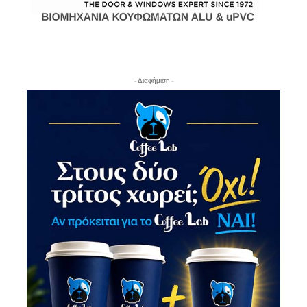
- Διαφήμιση -