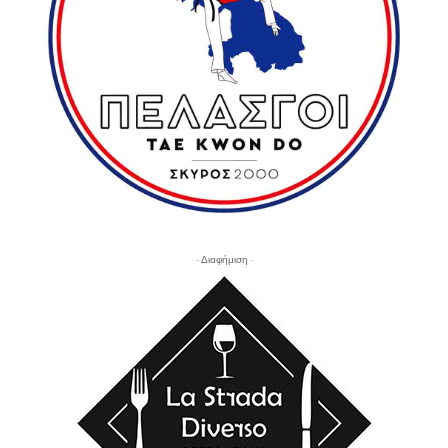
- Διαφήμιση -