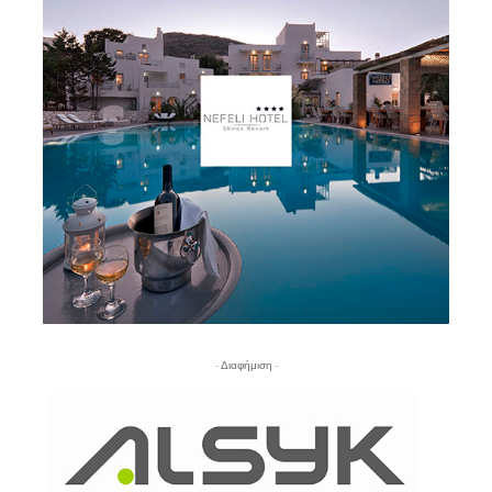
- Διαφήμιση -