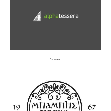
- Διαφήμιση -