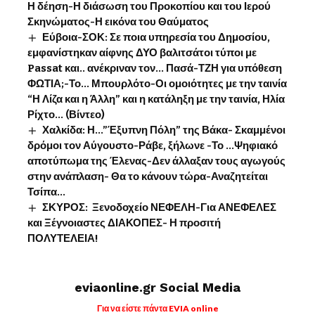
Η δέηση-Η διάσωση του Προκοπίου και του Ιερού
Σκηνώματος-Η εικόνα του Θαύματος
Εύβοια-ΣΟΚ: Σε ποια υπηρεσία του Δημοσίου,
εμφανίστηκαν αίφνης ΔΥΟ βαλιτσάτοι τύποι με
Passat και.. ανέκριναν τον… Πασά-ΤΖΗ για υπόθεση
ΦΩΤΙΑ;-Το… Μπουρλότο-Οι ομοιότητες με την ταινία
“Η Λίζα και η Άλλη” και η κατάληξη με την ταινία, Ηλία
Ρίχτο… (Βίντεο)
Χαλκίδα: Η…”Έξυπνη Πόλη” της Βάκα- Σκαμμένοι
δρόμοι τον Αύγουστο-Ράβε, ξήλωνε -Το …Ψηφιακό
αποτύπωμα της Έλενας-Δεν άλλαξαν τους αγωγούς
στην ανάπλαση- Θα το κάνουν τώρα-Αναζητείται
Τσίπα…
ΣΚΥΡΟΣ: Ξενοδοχείο ΝΕΦΕΛΗ-Για ΑΝΕΦΕΛΕΣ
και Ξέγνοιαστες ΔΙΑΚΟΠΕΣ- Η προσιτή
ΠΟΛΥΤΕΛΕΙΑ!
eviaonline.gr Social Media
Για να είστε πάντα EVIA online