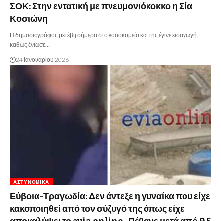
ΣΟΚ: Στην εντατική με πνευμονιόκοκκο η Σία
Κοσιώνη
Η δημοσιογράφος μετέβη σήμερα στο νοσοκομείο και της έγινε εισαγωγή,
καθώς ένιωσε…
24 Ιανουαρίου 2026
ΑΣΤΥΝΟΜΙΚΆ
Εύβοια-Τραγωδία: Δεν άντεξε η γυναίκα που είχε
κακοποιηθεί από τον σύζυγό της όπως είχε
αποκαλύψει το evia online- Πέθανε μετά από 9,5