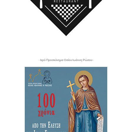
- Ιερό Προσκύνημα Οσίου Ιωάννη Ρώσου -