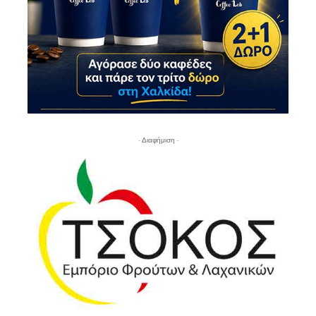
- Διαφήμιση -