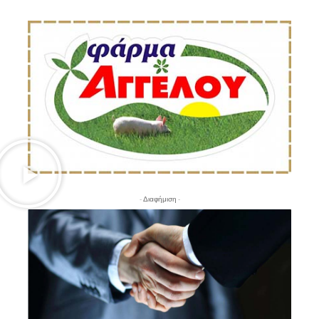
- Διαφήμιση -