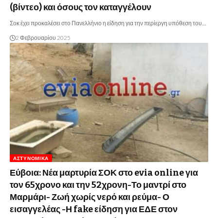
(βίντεο) και όσους τον καταγγέλουν
Σοκ έχει προκαλέσει στο Πανελλήνιο η είδηση για την περίεργη υπόθεση του…
2 Φεβρουαρίου 2025
ΑΣΤΥΝΟΜΙΚΆ
Εύβοια: Νέα μαρτυρία ΣΟΚ στο evia online για
τον 65χρονο και την 52χρονη-Το μαντρί στο
Μαρμάρι- Ζωή χωρίς νερό και ρεύμα- Ο
εισαγγελέας -Η fake είδηση για ΕΔΕ στον