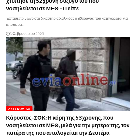
χτύπησε τη 52χρονη σύζυγό του που
νοσηλεύεται σε ΜΕΘ -Τι είπε
Έφτασε πριν λίγο στα δικαστήρια Χαλκίδας ο 65χρονος που κατηγορείται για
απόπειρα…
3 Φεβρουαρίου 2025
ΑΣΤΥΝΟΜΙΚΆ
Κάρυστος-ΣΟΚ: Η κόρη της 53χρονης, που
νοσηλεύεται σε ΜΕΘ, μιλά για την μητέρα της, τον
πατέρα της που απολογείται την Δευτέρα