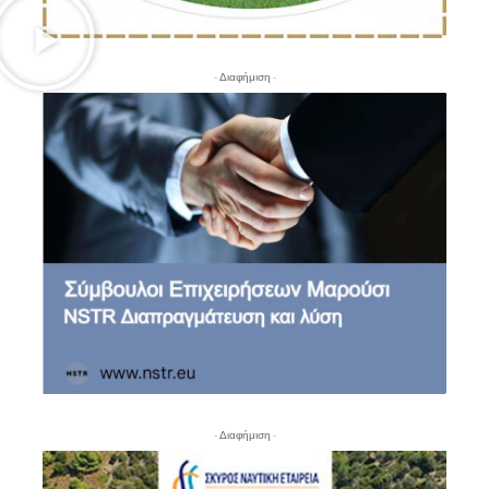
- Διαφήμιση -
- Διαφήμιση -