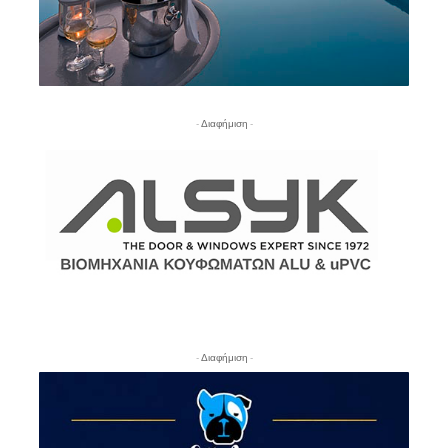
- Διαφήμιση -
- Διαφήμιση -