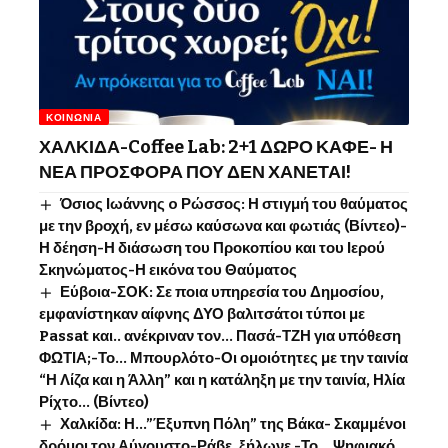
ΚΟΙΝΩΝΊΑ
ΧΑΛΚΙΔΑ-Coffee Lab: 2+1 ΔΩΡΟ ΚΑΦΕ- Η
ΝΕΑ ΠΡΟΣΦΟΡΑ ΠΟΥ ΔΕΝ ΧΑΝΕΤΑΙ!
Όσιος Ιωάννης o Ρώσσος: Η στιγμή του θαύματος
με την βροχή, εν μέσω καύσωνα και φωτιάς (Βίντεο)-
Η δέηση-Η διάσωση του Προκοπίου και του Ιερού
Σκηνώματος-Η εικόνα του Θαύματος
Εύβοια-ΣΟΚ: Σε ποια υπηρεσία του Δημοσίου,
εμφανίστηκαν αίφνης ΔΥΟ βαλιτσάτοι τύποι με
Passat και.. ανέκριναν τον… Πασά-ΤΖΗ για υπόθεση
ΦΩΤΙΑ;-Το… Μπουρλότο-Οι ομοιότητες με την ταινία
“Η Λίζα και η Άλλη” και η κατάληξη με την ταινία, Ηλία
Ρίχτο… (Βίντεο)
Χαλκίδα: Η…”Έξυπνη Πόλη” της Βάκα- Σκαμμένοι
δρόμοι τον Αύγουστο-Ράβε, ξήλωνε -Το …Ψηφιακό