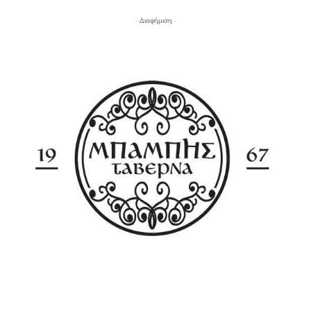
- Διαφήμιση -