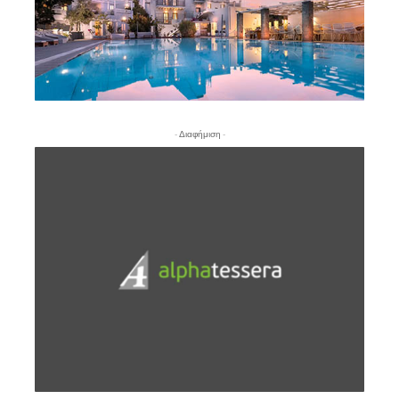
- Διαφήμιση -