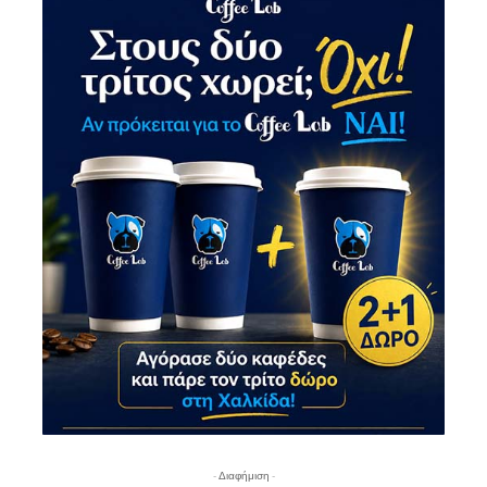
- Διαφήμιση -