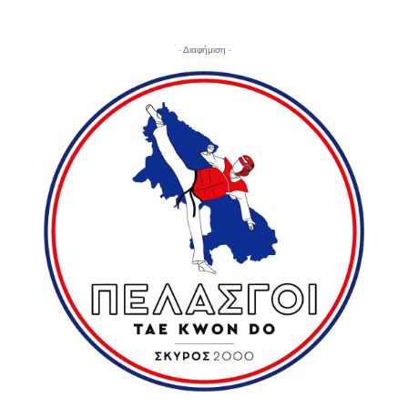
- Διαφήμιση -