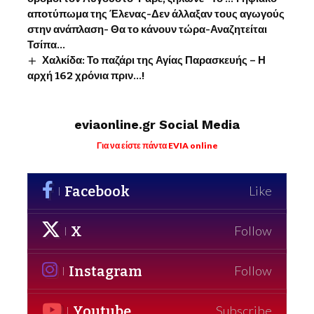
αποτύπωμα της Έλενας-Δεν άλλαξαν τους αγωγούς
στην ανάπλαση- Θα το κάνουν τώρα-Αναζητείται
Τσίπα…
Χαλκίδα: Το παζάρι της Αγίας Παρασκευής – Η
αρχή 162 χρόνια πριν…!
eviaonline.gr Social Media
Για να είστε πάντα EVIA online
Facebook
Like
X
Follow
Instagram
Follow
Youtube
Subscribe