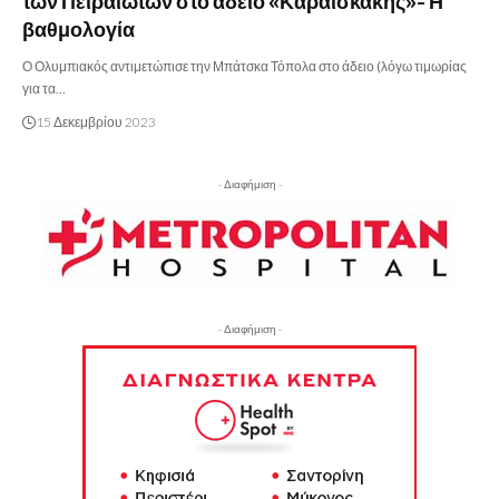
των Πειραιωτών στο άδειο «Καραϊσκάκης»- Η
βαθμολογία
Ο Ολυμπιακός αντιμετώπισε την Μπάτσκα Τόπολα στο άδειο (λόγω τιμωρίας
για τα…
15 Δεκεμβρίου 2023
- Διαφήμιση -
- Διαφήμιση -