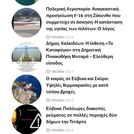
Πολεμική Αεροπορία: Αναγκαστική
προσγείωση F-16 στη Ζάκυνθο που
συμμετείχε σε άσκηση-Η κατάσταση
της υγείας των πιλότων-Ο λόγος
9 Ιουλίου 2026
Δήμος Χαλκιδέων: Η έκθεση «Το
Καταφύγιο» στη Δημοτική
Πινακοθήκη Μυταρά – Ελεύθερη
είσοδος
9 Ιουλίου 2026
Ο καιρός σε Εύβοια και Σκύρο:
Υψηλές θερμοκρασίες με κατά
τόπου βροχές
8 Ιουλίου 2026
Εύβοια: Πολύωρες διακοπές
ρεύματος σε πολλές περιοχές δύο
δήμων την Τετάρτη
8 Ιουλίου 2026