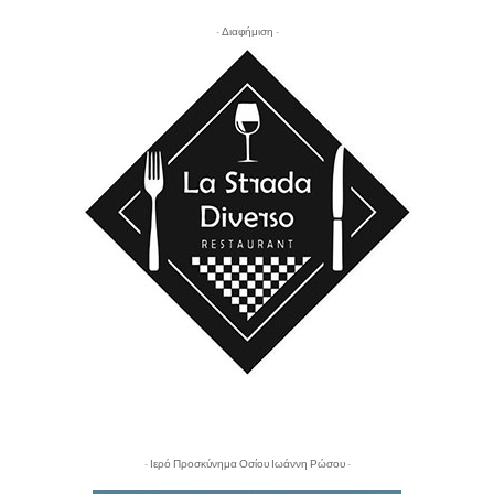
- Διαφήμιση -
- Ιερό Προσκύνημα Οσίου Ιωάννη Ρώσου -