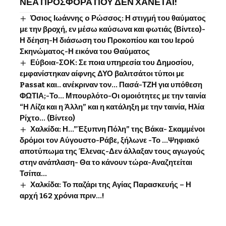
ΝΕΑ ΠΡΟΣΦΟΡΑ ΠΟΥ ΔΕΝ ΧΑΝΕΤΑΙ!
Όσιος Ιωάννης o Ρώσσος: Η στιγμή του θαύματος
με την βροχή, εν μέσω καύσωνα και φωτιάς (Βίντεο)-
Η δέηση-Η διάσωση του Προκοπίου και του Ιερού
Σκηνώματος-Η εικόνα του Θαύματος
Εύβοια-ΣΟΚ: Σε ποια υπηρεσία του Δημοσίου,
εμφανίστηκαν αίφνης ΔΥΟ βαλιτσάτοι τύποι με
Passat και.. ανέκριναν τον… Πασά-ΤΖΗ για υπόθεση
ΦΩΤΙΑ;-Το… Μπουρλότο-Οι ομοιότητες με την ταινία
“Η Λίζα και η Άλλη” και η κατάληξη με την ταινία, Ηλία
Ρίχτο… (Βίντεο)
Χαλκίδα: Η…”Έξυπνη Πόλη” της Βάκα- Σκαμμένοι
δρόμοι τον Αύγουστο-Ράβε, ξήλωνε -Το …Ψηφιακό
αποτύπωμα της Έλενας-Δεν άλλαξαν τους αγωγούς
στην ανάπλαση- Θα το κάνουν τώρα-Αναζητείται
Τσίπα…
Χαλκίδα: Το παζάρι της Αγίας Παρασκευής – Η
αρχή 162 χρόνια πριν…!