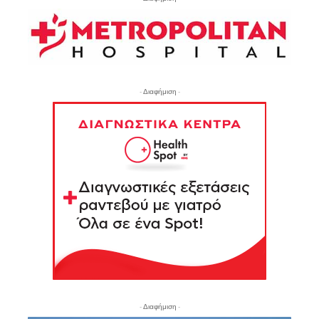
- Διαφήμιση -
- Διαφήμιση -