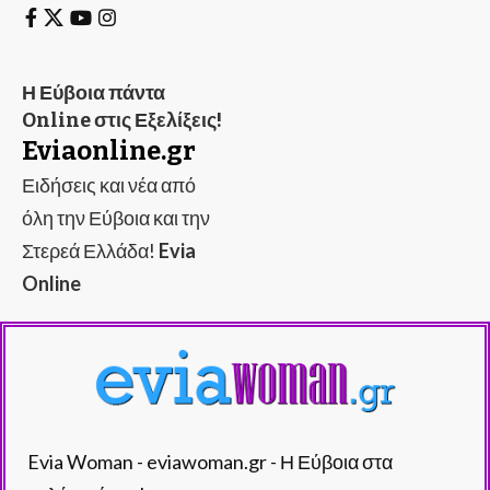
Η Εύβοια πάντα
Online στις Εξελίξεις!
Eviaonline.gr
Ειδήσεις και νέα από
όλη την Εύβοια και την
Στερεά Ελλάδα!
Evia
Online
Evia Woman - eviawoman.gr - Η Εύβοια στα