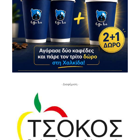
- Διαφήμιση -