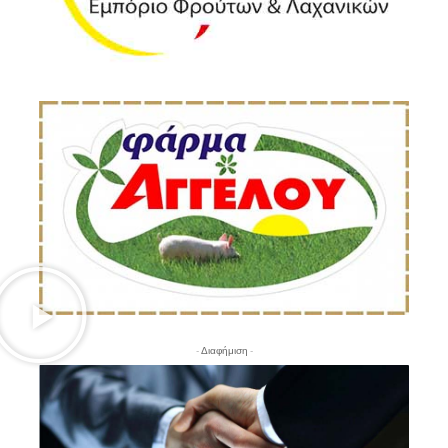
- Διαφήμιση -