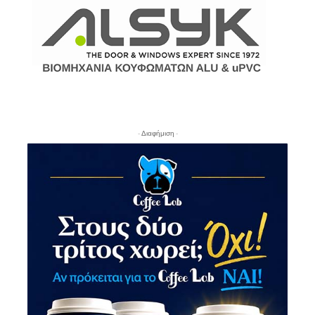
- Διαφήμιση -