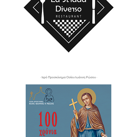
- Ιερό Προσκύνημα Οσίου Ιωάννη Ρώσου -