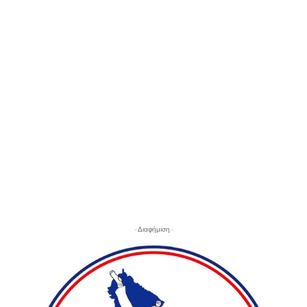
- Διαφήμιση -