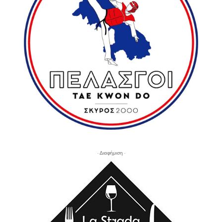
- Διαφήμιση -