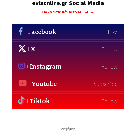
eviaonline.gr Social Media
Για να είστε πάντα EVIA online
Facebook
Like
X
Follow
Instagram
Follow
Youtube
Subscribe
Tiktok
Follow
- Διαφήμιση -