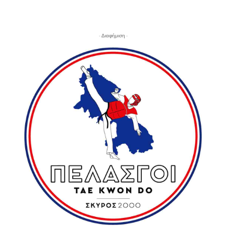
- Διαφήμιση -