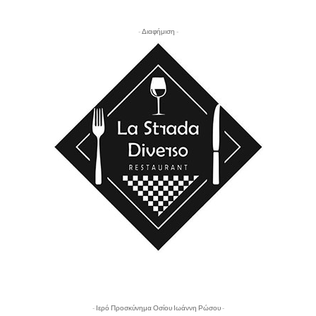
- Διαφήμιση -
- Ιερό Προσκύνημα Οσίου Ιωάννη Ρώσου -