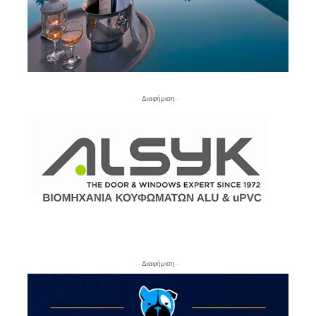
- Διαφήμιση -
- Διαφήμιση -