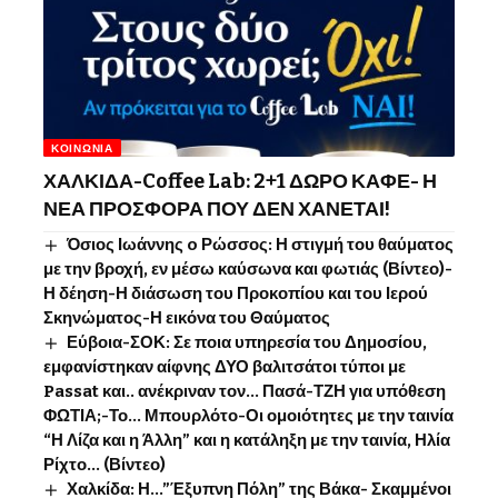
ΚΟΙΝΩΝΊΑ
ΧΑΛΚΙΔΑ-Coffee Lab: 2+1 ΔΩΡΟ ΚΑΦΕ- Η
ΝΕΑ ΠΡΟΣΦΟΡΑ ΠΟΥ ΔΕΝ ΧΑΝΕΤΑΙ!
Όσιος Ιωάννης o Ρώσσος: Η στιγμή του θαύματος
με την βροχή, εν μέσω καύσωνα και φωτιάς (Βίντεο)-
Η δέηση-Η διάσωση του Προκοπίου και του Ιερού
Σκηνώματος-Η εικόνα του Θαύματος
Εύβοια-ΣΟΚ: Σε ποια υπηρεσία του Δημοσίου,
εμφανίστηκαν αίφνης ΔΥΟ βαλιτσάτοι τύποι με
Passat και.. ανέκριναν τον… Πασά-ΤΖΗ για υπόθεση
ΦΩΤΙΑ;-Το… Μπουρλότο-Οι ομοιότητες με την ταινία
“Η Λίζα και η Άλλη” και η κατάληξη με την ταινία, Ηλία
Ρίχτο… (Βίντεο)
Χαλκίδα: Η…”Έξυπνη Πόλη” της Βάκα- Σκαμμένοι