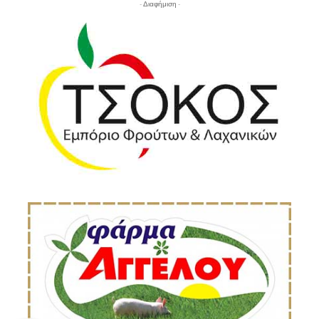
- Διαφήμιση -