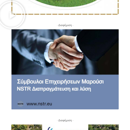
- Διαφήμιση -
- Διαφήμιση -