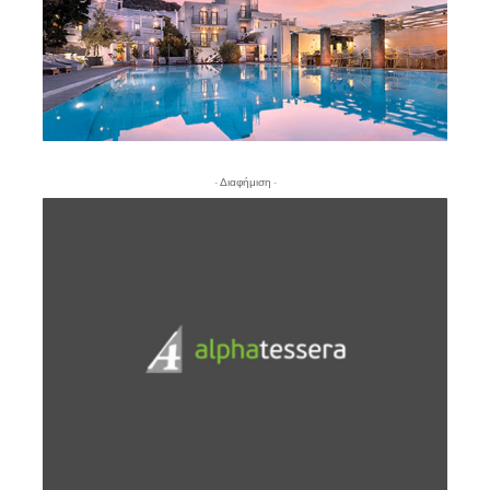
- Διαφήμιση -