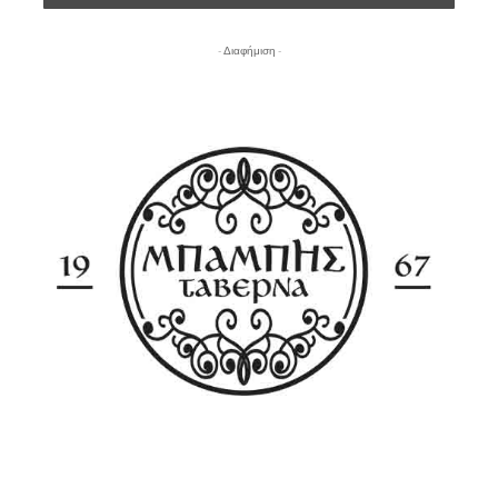
- Διαφήμιση -