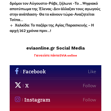
δρόμοι τον Αύγουστο-Ράβε, ξήλωνε -Το …Ψηφιακό
αποτύπωμα της Έλενας-Δεν άλλαξαν τους αγωγούς
στην ανάπλαση- Θα το κάνουν τώρα-Αναζητείται
Τσίπα…
Χαλκίδα: Το παζάρι της Αγίας Παρασκευής – Η
αρχή 162 χρόνια πριν…!
eviaonline.gr Social Media
Για να είστε πάντα EVIA online
Facebook
Like
X
Follow
Instagram
Follow