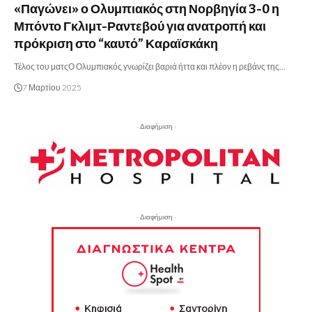
«Παγώνει» ο Ολυμπιακός στη Νορβηγία 3-0 η
Μπόντο Γκλιμτ-Ραντεβού για ανατροπή και
πρόκριση στο “καυτό” Καραϊσκάκη
Τέλος του ματςΟ Ολυμπιακός γνωρίζει βαριά ήττα και πλέον η ρεβάνς της…
7 Μαρτίου 2025
- Διαφήμιση -
- Διαφήμιση -