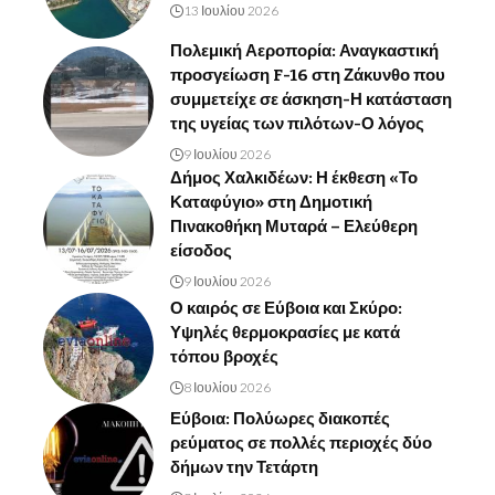
13 Ιουλίου 2026
Πολεμική Αεροπορία: Αναγκαστική
προσγείωση F-16 στη Ζάκυνθο που
συμμετείχε σε άσκηση-Η κατάσταση
της υγείας των πιλότων-Ο λόγος
9 Ιουλίου 2026
Δήμος Χαλκιδέων: Η έκθεση «Το
Καταφύγιο» στη Δημοτική
Πινακοθήκη Μυταρά – Ελεύθερη
είσοδος
9 Ιουλίου 2026
Ο καιρός σε Εύβοια και Σκύρο:
Υψηλές θερμοκρασίες με κατά
τόπου βροχές
8 Ιουλίου 2026
Εύβοια: Πολύωρες διακοπές
ρεύματος σε πολλές περιοχές δύο
δήμων την Τετάρτη