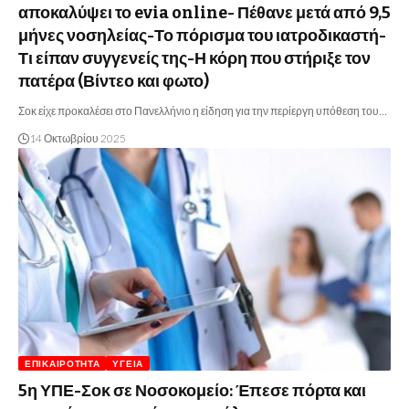
αποκαλύψει το evia online- Πέθανε μετά από 9,5
μήνες νοσηλείας-Το πόρισμα του ιατροδικαστή-
Τι είπαν συγγενείς της-Η κόρη που στήριξε τον
πατέρα (Βίντεο και φωτο)
Σοκ είχε προκαλέσει στο Πανελλήνιο η είδηση για την περίεργη υπόθεση του…
14 Οκτωβρίου 2025
ΕΠΙΚΑΙΡΌΤΗΤΑ
ΥΓΕΊΑ
5η ΥΠΕ-Σοκ σε Νοσοκομείο: Έπεσε πόρτα και