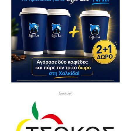
- Διαφήμιση -