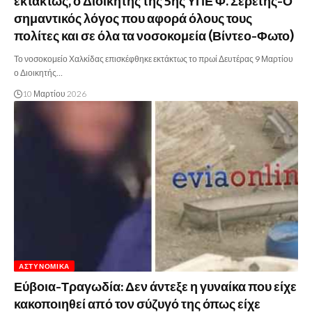
εκτάκτως, ο Διοικητής της 5ης ΥΠΕ Φ. Σερέτης-Ο
σημαντικός λόγος που αφορά όλους τους
πολίτες και σε όλα τα νοσοκομεία (Βίντεο-Φωτο)
Το νοσοκομείο Χαλκίδας επισκέφθηκε εκτάκτως το πρωί Δευτέρας 9 Μαρτίου
ο Διοικητής…
10 Μαρτίου 2026
ΑΣΤΥΝΟΜΙΚΆ
Εύβοια-Τραγωδία: Δεν άντεξε η γυναίκα που είχε
κακοποιηθεί από τον σύζυγό της όπως είχε