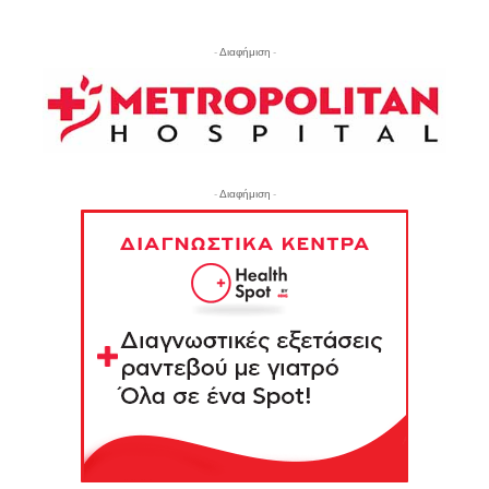
- Διαφήμιση -
- Διαφήμιση -