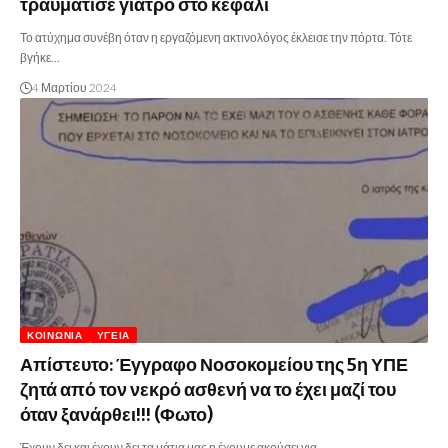
τραυμάτισε γιατρό στο κεφάλι
Το ατύχημα συνέβη όταν η εργαζόμενη ακτινολόγος έκλεισε την πόρτα. Τότε
βγήκε…
4 Μαρτίου 2024
ΚΟΙΝΩΝΊΑ
ΥΓΕΊΑ
Απίστευτο: Έγγραφο Νοσοκομείου της 5η ΥΠΕ
ζητά από τον νεκρό ασθενή να το έχει μαζί του
όταν ξανάρθει!!! (Φωτο)
Έχουν δει και έχουν δει τα μάτια μας η έχουμε ακούσει για…