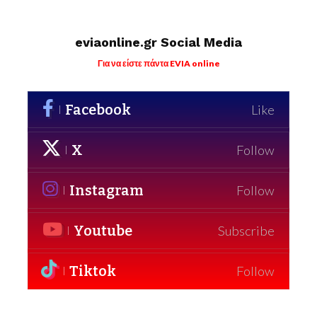
eviaonline.gr Social Media
Για να είστε πάντα EVIA online
Facebook
Like
X
Follow
Instagram
Follow
Youtube
Subscribe
Tiktok
Follow