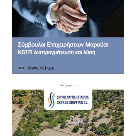
- Διαφήμιση -