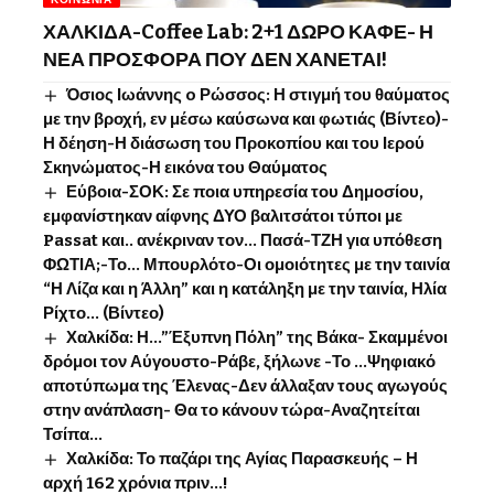
ΧΑΛΚΙΔΑ-Coffee Lab: 2+1 ΔΩΡΟ ΚΑΦΕ- Η
ΝΕΑ ΠΡΟΣΦΟΡΑ ΠΟΥ ΔΕΝ ΧΑΝΕΤΑΙ!
Όσιος Ιωάννης o Ρώσσος: Η στιγμή του θαύματος
με την βροχή, εν μέσω καύσωνα και φωτιάς (Βίντεο)-
Η δέηση-Η διάσωση του Προκοπίου και του Ιερού
Σκηνώματος-Η εικόνα του Θαύματος
Εύβοια-ΣΟΚ: Σε ποια υπηρεσία του Δημοσίου,
εμφανίστηκαν αίφνης ΔΥΟ βαλιτσάτοι τύποι με
Passat και.. ανέκριναν τον… Πασά-ΤΖΗ για υπόθεση
ΦΩΤΙΑ;-Το… Μπουρλότο-Οι ομοιότητες με την ταινία
“Η Λίζα και η Άλλη” και η κατάληξη με την ταινία, Ηλία
Ρίχτο… (Βίντεο)
Χαλκίδα: Η…”Έξυπνη Πόλη” της Βάκα- Σκαμμένοι
δρόμοι τον Αύγουστο-Ράβε, ξήλωνε -Το …Ψηφιακό
αποτύπωμα της Έλενας-Δεν άλλαξαν τους αγωγούς
στην ανάπλαση- Θα το κάνουν τώρα-Αναζητείται
Τσίπα…
Χαλκίδα: Το παζάρι της Αγίας Παρασκευής – Η
αρχή 162 χρόνια πριν…!