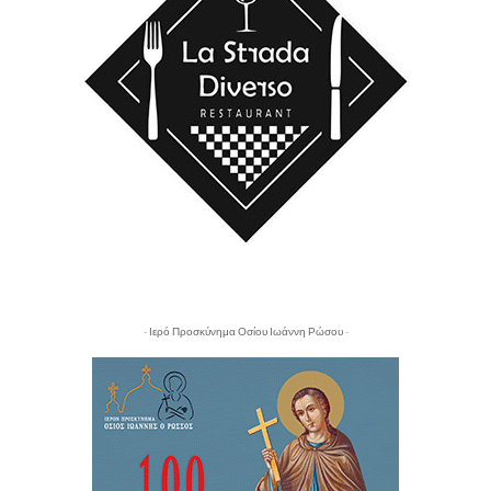
- Ιερό Προσκύνημα Οσίου Ιωάννη Ρώσου -