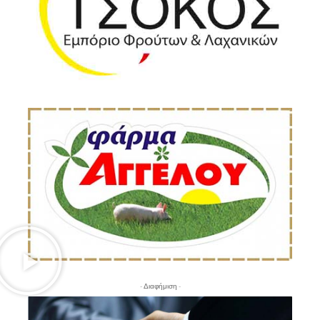
- Διαφήμιση -