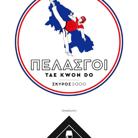
- Διαφήμιση -