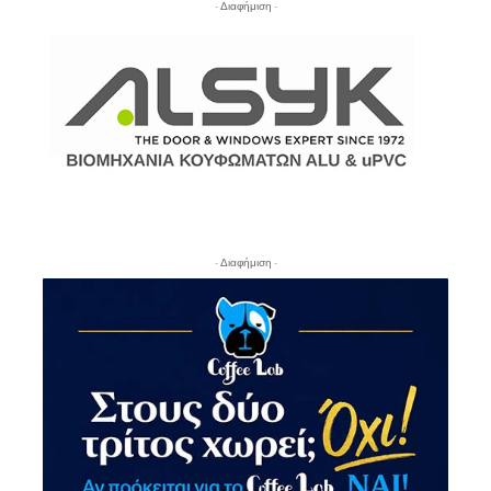
- Διαφήμιση -
- Διαφήμιση -