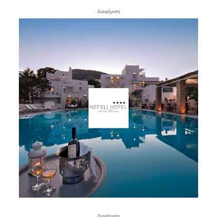
- Διαφήμιση -
- Διαφήμιση -