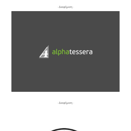
- Διαφήμιση -
- Διαφήμιση -