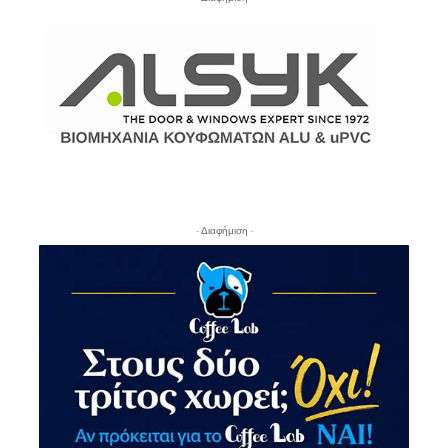
- Διαφήμιση -