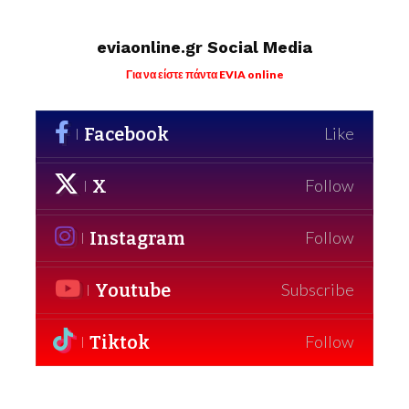
eviaonline.gr Social Media
Για να είστε πάντα EVIA online
Facebook
Like
X
Follow
Instagram
Follow
Youtube
Subscribe
Tiktok
Follow