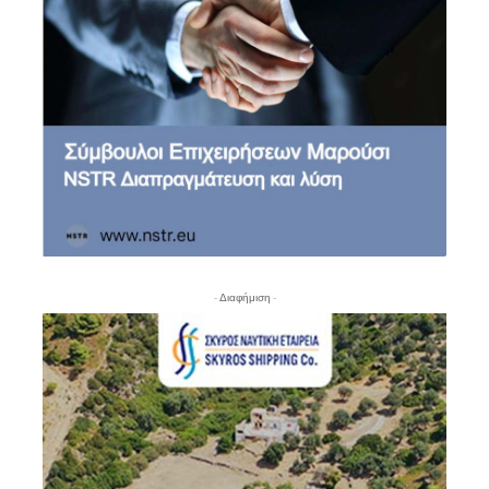
- Διαφήμιση -