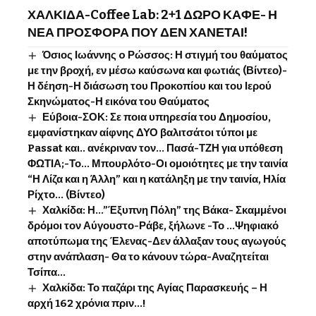
ΧΑΛΚΙΔΑ-Coffee Lab: 2+1 ΔΩΡΟ ΚΑΦΕ- Η
ΝΕΑ ΠΡΟΣΦΟΡΑ ΠΟΥ ΔΕΝ ΧΑΝΕΤΑΙ!
Όσιος Ιωάννης o Ρώσσος: Η στιγμή του θαύματος
με την βροχή, εν μέσω καύσωνα και φωτιάς (Βίντεο)-
Η δέηση-Η διάσωση του Προκοπίου και του Ιερού
Σκηνώματος-Η εικόνα του Θαύματος
Εύβοια-ΣΟΚ: Σε ποια υπηρεσία του Δημοσίου,
εμφανίστηκαν αίφνης ΔΥΟ βαλιτσάτοι τύποι με
Passat και.. ανέκριναν τον… Πασά-ΤΖΗ για υπόθεση
ΦΩΤΙΑ;-Το… Μπουρλότο-Οι ομοιότητες με την ταινία
“Η Λίζα και η Άλλη” και η κατάληξη με την ταινία, Ηλία
Ρίχτο… (Βίντεο)
Χαλκίδα: Η…”Έξυπνη Πόλη” της Βάκα- Σκαμμένοι
δρόμοι τον Αύγουστο-Ράβε, ξήλωνε -Το …Ψηφιακό
αποτύπωμα της Έλενας-Δεν άλλαξαν τους αγωγούς
στην ανάπλαση- Θα το κάνουν τώρα-Αναζητείται
Τσίπα…
Χαλκίδα: Το παζάρι της Αγίας Παρασκευής – Η
αρχή 162 χρόνια πριν…!