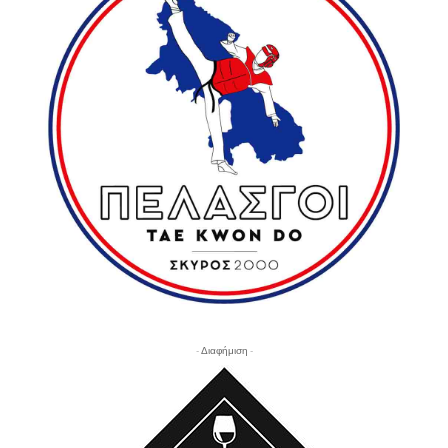
- Διαφήμιση -