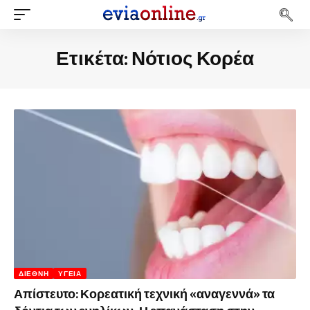
Ετικέτα:
Νότιος Κορέα
ΔΙΕΘΝΉ
ΥΓΕΊΑ
Απίστευτο: Κορεατική τεχνική «αναγεννά» τα