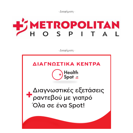
- Διαφήμιση -
- Διαφήμιση -