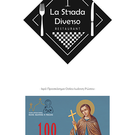
- Ιερό Προσκύνημα Οσίου Ιωάννη Ρώσου -