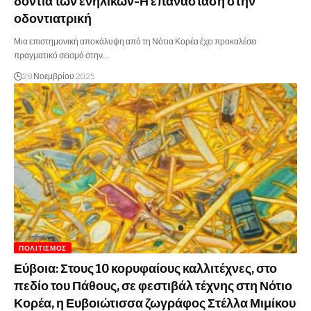
δόντια των ενηλίκων-Η επανάσταση στην
οδοντιατρική
Μια επιστημονική αποκάλυψη από τη Νότια Κορέα έχει προκαλέσει
πραγματικό σεισμό στην…
28 Νοεμβρίου 2025
ΠΟΛΙΤΙΣΜΌΣ
Εύβοια: Στους 10 κορυφαίους καλλιτέχνες, στο
πεδίο του Πάθους, σε φεστιβάλ τέχνης στη Νότιο
Κορέα, η Ευβοιώτισσα ζωγράφος Στέλλα Μιμίκου