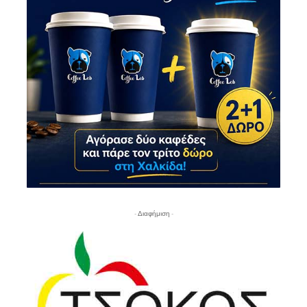
- Διαφήμιση -