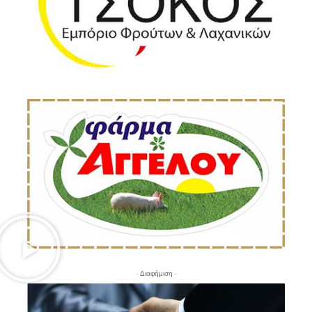
- Διαφήμιση -