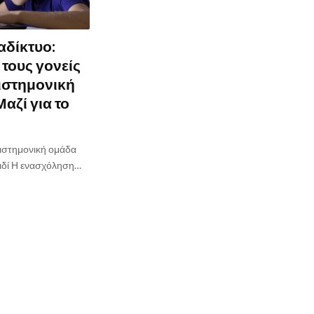
ιαδίκτυο:
 τους γονείς
ιστημονική
αζί για το
ιστημονική ομάδα
αιδί Η ενασχόληση…