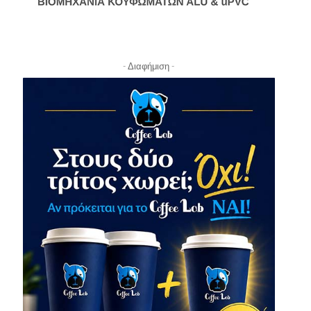
- Διαφήμιση -