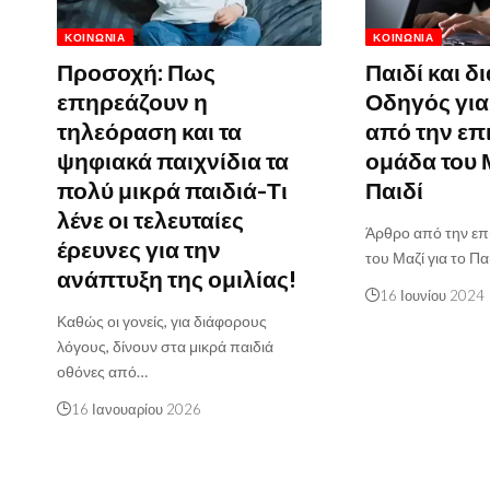
ΚΟΙΝΩΝΊΑ
ΚΟΙΝΩΝΊΑ
Προσοχή: Πως
Παιδί και δ
επηρεάζουν η
Οδηγός για
τηλεόραση και τα
από την επ
ψηφιακά παιχνίδια τα
ομάδα του Μ
πολύ μικρά παιδιά-Τι
Παιδί
λένε οι τελευταίες
Άρθρο από την επ
έρευνες για την
του Μαζί για το Π
ανάπτυξη της ομιλίας!
16 Ιουνίου 2024
Καθώς οι γονείς, για διάφορους
λόγους, δίνουν στα μικρά παιδιά
οθόνες από…
16 Ιανουαρίου 2026