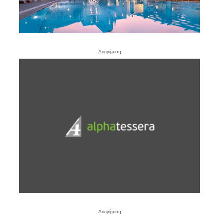
- Διαφήμιση -
- Διαφήμιση -