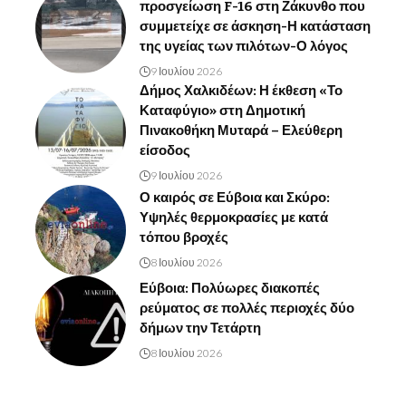
προσγείωση F-16 στη Ζάκυνθο που
συμμετείχε σε άσκηση-Η κατάσταση
της υγείας των πιλότων-Ο λόγος
9 Ιουλίου 2026
Δήμος Χαλκιδέων: Η έκθεση «Το
Καταφύγιο» στη Δημοτική
Πινακοθήκη Μυταρά – Ελεύθερη
είσοδος
9 Ιουλίου 2026
Ο καιρός σε Εύβοια και Σκύρο:
Υψηλές θερμοκρασίες με κατά
τόπου βροχές
8 Ιουλίου 2026
Εύβοια: Πολύωρες διακοπές
ρεύματος σε πολλές περιοχές δύο
δήμων την Τετάρτη
8 Ιουλίου 2026