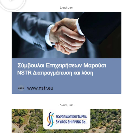
- Διαφήμιση -
- Διαφήμιση -