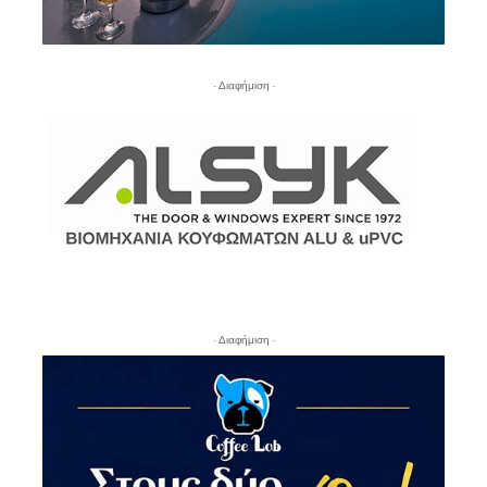
- Διαφήμιση -
- Διαφήμιση -