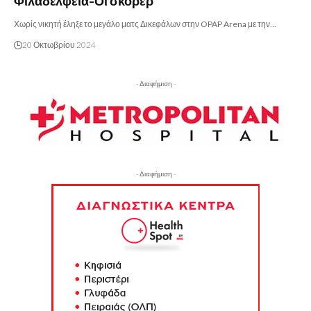
Φιλαδέλφεια-Οι σκόρερ
Χωρίς νικητή έληξε το μεγάλο ματς Δικεφάλων στην OPAP Arena με την…
20 Οκτωβρίου 2024
- Διαφήμιση -
- Διαφήμιση -