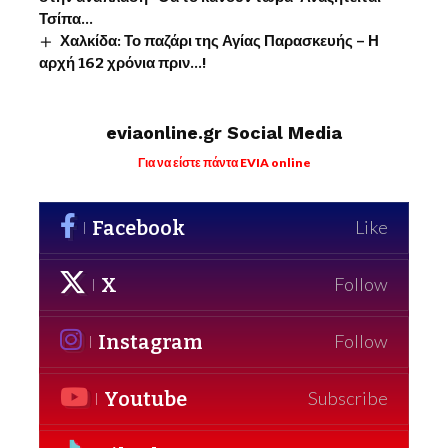
Τσίπα…
Χαλκίδα: Το παζάρι της Αγίας Παρασκευής – Η
αρχή 162 χρόνια πριν…!
eviaonline.gr Social Media
Για να είστε πάντα EVIA online
Facebook
Like
X
Follow
Instagram
Follow
Youtube
Subscribe