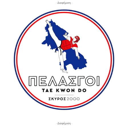
- Διαφήμιση -
- Διαφήμιση -