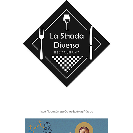
- Ιερό Προσκύνημα Οσίου Ιωάννη Ρώσου -