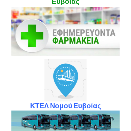
Ευβοίας
ΚΤΕΛ Νομού Ευβοίας