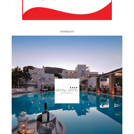
- Διαφήμιση -