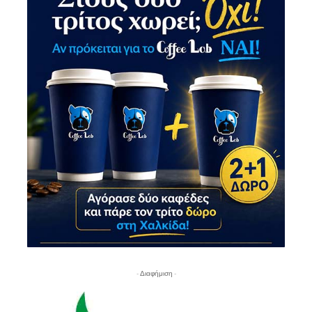
- Διαφήμιση -