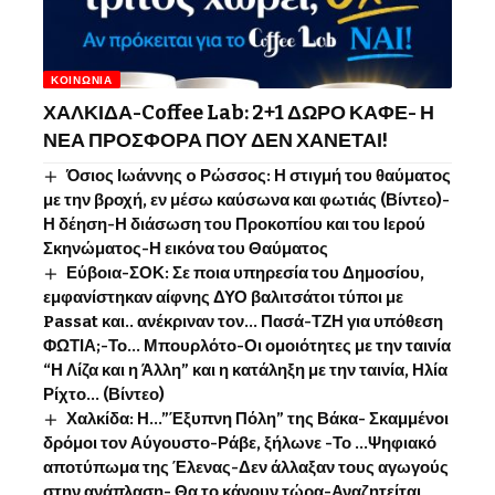
ΚΟΙΝΩΝΊΑ
ΧΑΛΚΙΔΑ-Coffee Lab: 2+1 ΔΩΡΟ ΚΑΦΕ- Η
ΝΕΑ ΠΡΟΣΦΟΡΑ ΠΟΥ ΔΕΝ ΧΑΝΕΤΑΙ!
Όσιος Ιωάννης o Ρώσσος: Η στιγμή του θαύματος
με την βροχή, εν μέσω καύσωνα και φωτιάς (Βίντεο)-
Η δέηση-Η διάσωση του Προκοπίου και του Ιερού
Σκηνώματος-Η εικόνα του Θαύματος
Εύβοια-ΣΟΚ: Σε ποια υπηρεσία του Δημοσίου,
εμφανίστηκαν αίφνης ΔΥΟ βαλιτσάτοι τύποι με
Passat και.. ανέκριναν τον… Πασά-ΤΖΗ για υπόθεση
ΦΩΤΙΑ;-Το… Μπουρλότο-Οι ομοιότητες με την ταινία
“Η Λίζα και η Άλλη” και η κατάληξη με την ταινία, Ηλία
Ρίχτο… (Βίντεο)
Χαλκίδα: Η…”Έξυπνη Πόλη” της Βάκα- Σκαμμένοι
δρόμοι τον Αύγουστο-Ράβε, ξήλωνε -Το …Ψηφιακό
αποτύπωμα της Έλενας-Δεν άλλαξαν τους αγωγούς
στην ανάπλαση- Θα το κάνουν τώρα-Αναζητείται