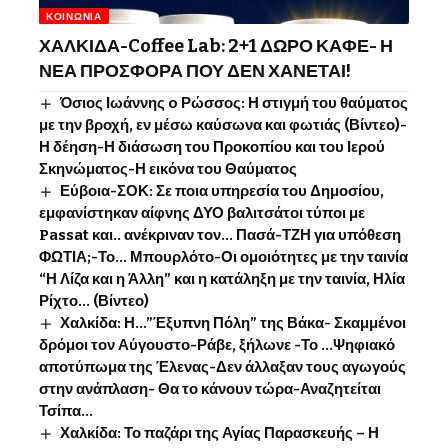
ΚΟΙΝΩΝΊΑ
ΧΑΛΚΙΔΑ-Coffee Lab: 2+1 ΔΩΡΟ ΚΑΦΕ- Η
ΝΕΑ ΠΡΟΣΦΟΡΑ ΠΟΥ ΔΕΝ ΧΑΝΕΤΑΙ!
Όσιος Ιωάννης o Ρώσσος: Η στιγμή του θαύματος
με την βροχή, εν μέσω καύσωνα και φωτιάς (Βίντεο)-
Η δέηση-Η διάσωση του Προκοπίου και του Ιερού
Σκηνώματος-Η εικόνα του Θαύματος
Εύβοια-ΣΟΚ: Σε ποια υπηρεσία του Δημοσίου,
εμφανίστηκαν αίφνης ΔΥΟ βαλιτσάτοι τύποι με
Passat και.. ανέκριναν τον… Πασά-ΤΖΗ για υπόθεση
ΦΩΤΙΑ;-Το… Μπουρλότο-Οι ομοιότητες με την ταινία
“Η Λίζα και η Άλλη” και η κατάληξη με την ταινία, Ηλία
Ρίχτο… (Βίντεο)
Χαλκίδα: Η…”Έξυπνη Πόλη” της Βάκα- Σκαμμένοι
δρόμοι τον Αύγουστο-Ράβε, ξήλωνε -Το …Ψηφιακό
αποτύπωμα της Έλενας-Δεν άλλαξαν τους αγωγούς
στην ανάπλαση- Θα το κάνουν τώρα-Αναζητείται
Τσίπα…
Χαλκίδα: Το παζάρι της Αγίας Παρασκευής – Η