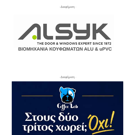
- Διαφήμιση -
- Διαφήμιση -