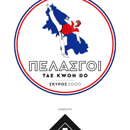
- Διαφήμιση -