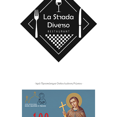
- Ιερό Προσκύνημα Οσίου Ιωάννη Ρώσου -