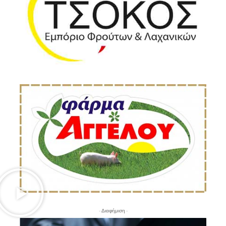
- Διαφήμιση -