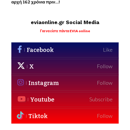
αρχή 162 χρόνια πριν…!
eviaonline.gr Social Media
Για να είστε πάντα EVIA online
Facebook
Like
X
Follow
Instagram
Follow
Youtube
Subscribe
Tiktok
Follow