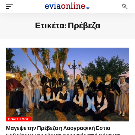
Ετικέτα:
Πρέβεζα
ΠΟΛΙΤΙΣΜΌΣ
Μάγεψε την Πρέβεζα η Λαογραφική Εστία