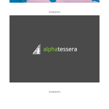
- Διαφήμιση -
- Διαφήμιση -