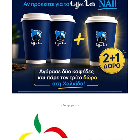
- Διαφήμιση -