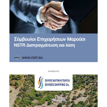
- Διαφήμιση -