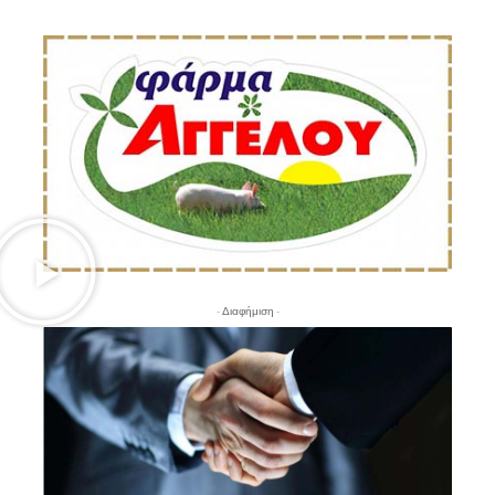
- Διαφήμιση -