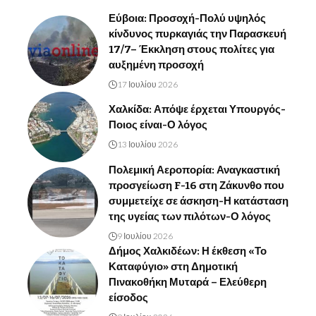
Εύβοια: Προσοχή-Πολύ υψηλός
κίνδυνος πυρκαγιάς την Παρασκευή
17/7– Έκκληση στους πολίτες για
αυξημένη προσοχή
17 Ιουλίου 2026
Χαλκίδα: Απόψε έρχεται Υπουργός-
Ποιος είναι-Ο λόγος
13 Ιουλίου 2026
Πολεμική Αεροπορία: Αναγκαστική
προσγείωση F-16 στη Ζάκυνθο που
συμμετείχε σε άσκηση-Η κατάσταση
της υγείας των πιλότων-Ο λόγος
9 Ιουλίου 2026
Δήμος Χαλκιδέων: Η έκθεση «Το
Καταφύγιο» στη Δημοτική
Πινακοθήκη Μυταρά – Ελεύθερη
είσοδος