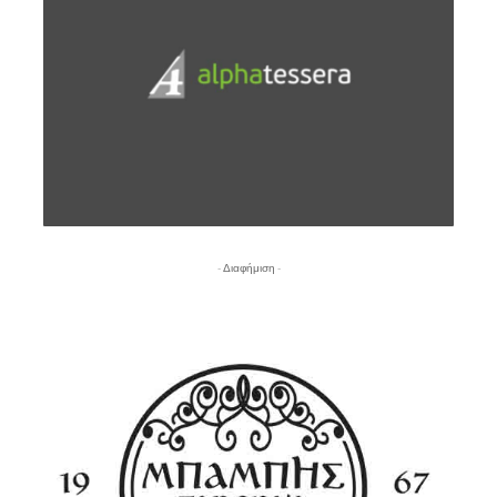
- Διαφήμιση -