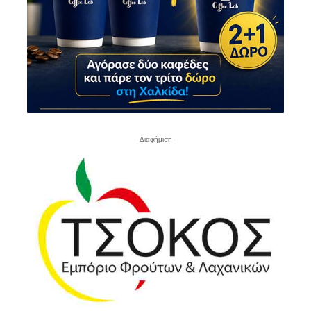
- Διαφήμιση -