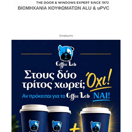
- Διαφήμιση -