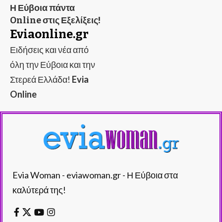
Η Εύβοια πάντα
Online στις Εξελίξεις!
Eviaonline.gr
Ειδήσεις και νέα από
όλη την Εύβοια και την
Στερεά Ελλάδα!
Evia
Online
Evia Woman - eviawoman.gr - Η Εύβοια στα
καλύτερά της!