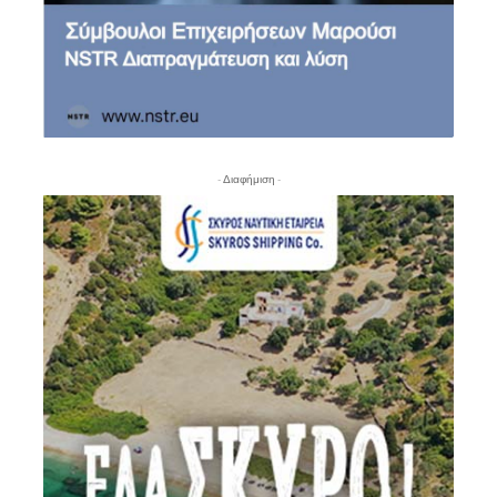
- Διαφήμιση -