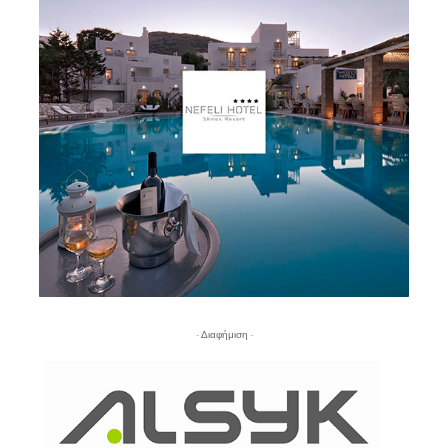
- Διαφήμιση -