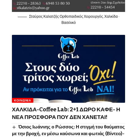
Σταύρος Καλατζής Ορθοπαιδικός Χειρουργός, Χαλκίδα -
Βασιλικό
ΚΟΙΝΩΝΊΑ
ΧΑΛΚΙΔΑ-Coffee Lab: 2+1 ΔΩΡΟ ΚΑΦΕ- Η
ΝΕΑ ΠΡΟΣΦΟΡΑ ΠΟΥ ΔΕΝ ΧΑΝΕΤΑΙ!
Όσιος Ιωάννης o Ρώσσος: Η στιγμή του θαύματος
με την βροχή, εν μέσω καύσωνα και φωτιάς (Βίντεο)-