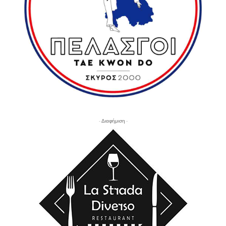
- Διαφήμιση -