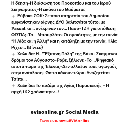
Η δέηση-Η διάσωση του Προκοπίου και του Ιερού
Σκηνώματος-Η εικόνα του Θαύματος
Εύβοια-ΣΟΚ: Σε ποια υπηρεσία του Δημοσίου,
εμφανίστηκαν αίφνης ΔΥΟ βαλιτσάτοι τύποι με
Passat και.. ανέκριναν τον… Πασά-ΤΖΗ για υπόθεση
ΦΩΤΙΑ;-Το… Μπουρλότο-Οι ομοιότητες με την ταινία
“Η Λίζα και η Άλλη” και η κατάληξη με την ταινία, Ηλία
Ρίχτο… (Βίντεο)
Χαλκίδα: Η…”Έξυπνη Πόλη” της Βάκα- Σκαμμένοι
δρόμοι τον Αύγουστο-Ράβε, ξήλωνε -Το …Ψηφιακό
αποτύπωμα της Έλενας-Δεν άλλαξαν τους αγωγούς
στην ανάπλαση- Θα το κάνουν τώρα-Αναζητείται
Τσίπα…
Χαλκίδα: Το παζάρι της Αγίας Παρασκευής – Η
αρχή 162 χρόνια πριν…!
eviaonline.gr Social Media
Για να είστε πάντα EVIA online