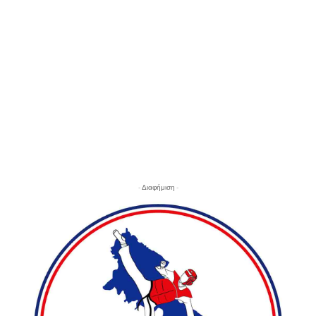
- Διαφήμιση -