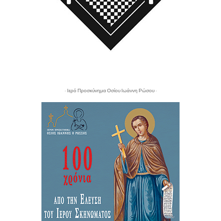
- Ιερό Προσκύνημα Οσίου Ιωάννη Ρώσου -