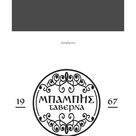
- Διαφήμιση -