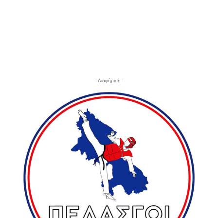
- Διαφήμιση -