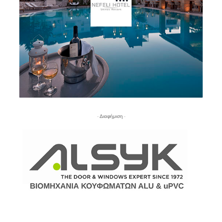
- Διαφήμιση -