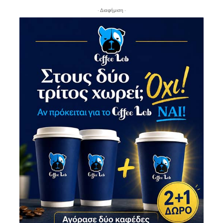
- Διαφήμιση -