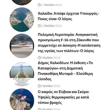
17 Ιουλίου 2026
Χαλκίδα: Απόψε έρχεται Υπουργός-
Ποιος είναι-Ο λόγος
13 Ιουλίου 2026
Πολεμική Αεροπορία: Αναγκαστική
προσγείωση F-16 στη Ζάκυνθο που
συμμετείχε σε άσκηση-Η κατάσταση
της υγείας των πιλότων-Ο λόγος
9 Ιουλίου 2026
Δήμος Χαλκιδέων: Η έκθεση «Το
Καταφύγιο» στη Δημοτική
Πινακοθήκη Μυταρά – Ελεύθερη
είσοδος
9 Ιουλίου 2026
Ο καιρός σε Εύβοια και Σκύρο:
Υψηλές θερμοκρασίες με κατά
τόπου βροχές
8 Ιουλίου 2026