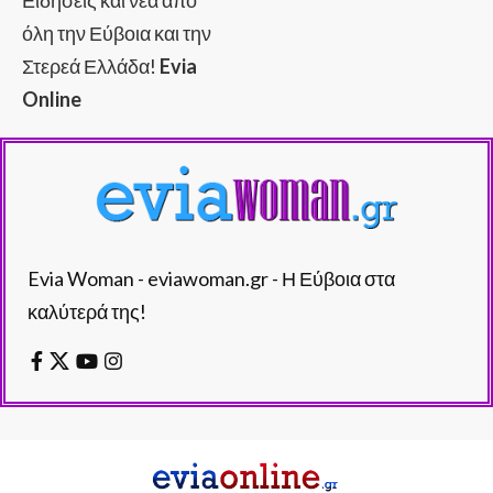
όλη την Εύβοια και την
Στερεά Ελλάδα!
Evia
Online
Evia Woman - eviawoman.gr - Η Εύβοια στα
καλύτερά της!