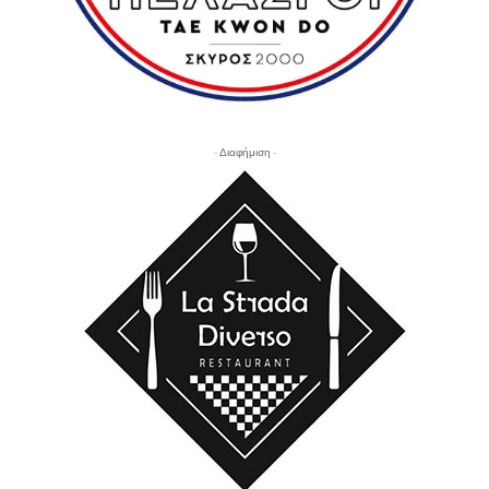
- Διαφήμιση -