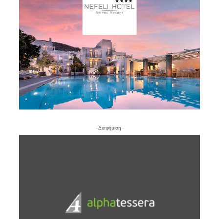
- Διαφήμιση -