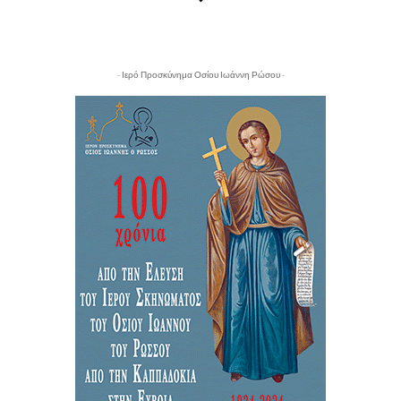
- Ιερό Προσκύνημα Οσίου Ιωάννη Ρώσου -