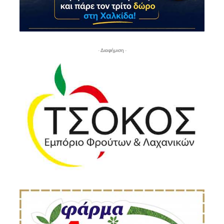
- Διαφήμιση -