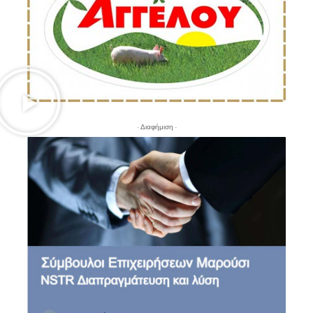
- Διαφήμιση -