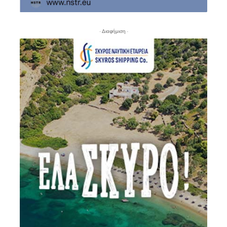
- Διαφήμιση -