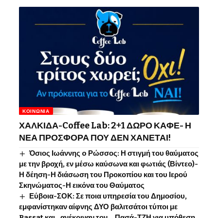
ΚΟΙΝΩΝΊΑ
ΧΑΛΚΙΔΑ-Coffee Lab: 2+1 ΔΩΡΟ ΚΑΦΕ- Η
ΝΕΑ ΠΡΟΣΦΟΡΑ ΠΟΥ ΔΕΝ ΧΑΝΕΤΑΙ!
Όσιος Ιωάννης o Ρώσσος: Η στιγμή του θαύματος
με την βροχή, εν μέσω καύσωνα και φωτιάς (Βίντεο)-
Η δέηση-Η διάσωση του Προκοπίου και του Ιερού
Σκηνώματος-Η εικόνα του Θαύματος
Εύβοια-ΣΟΚ: Σε ποια υπηρεσία του Δημοσίου,
εμφανίστηκαν αίφνης ΔΥΟ βαλιτσάτοι τύποι με
Passat και.. ανέκριναν τον… Πασά-ΤΖΗ για υπόθεση