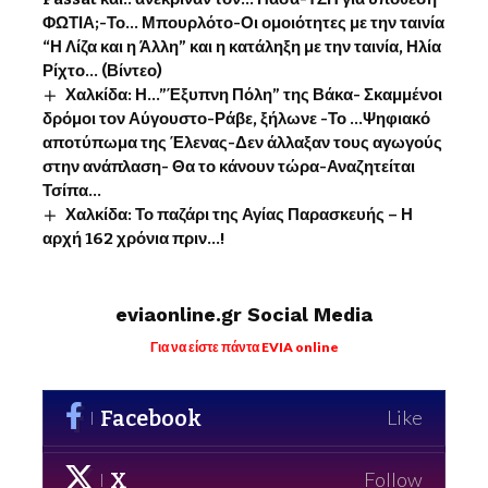
ΦΩΤΙΑ;-Το… Μπουρλότο-Οι ομοιότητες με την ταινία
“Η Λίζα και η Άλλη” και η κατάληξη με την ταινία, Ηλία
Ρίχτο… (Βίντεο)
Χαλκίδα: Η…”Έξυπνη Πόλη” της Βάκα- Σκαμμένοι
δρόμοι τον Αύγουστο-Ράβε, ξήλωνε -Το …Ψηφιακό
αποτύπωμα της Έλενας-Δεν άλλαξαν τους αγωγούς
στην ανάπλαση- Θα το κάνουν τώρα-Αναζητείται
Τσίπα…
Χαλκίδα: Το παζάρι της Αγίας Παρασκευής – Η
αρχή 162 χρόνια πριν…!
eviaonline.gr Social Media
Για να είστε πάντα EVIA online
Facebook
Like
X
Follow