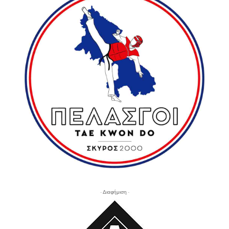
- Διαφήμιση -