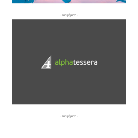
- Διαφήμιση -
- Διαφήμιση -