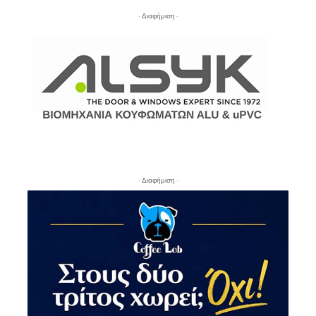
- Διαφήμιση -
- Διαφήμιση -