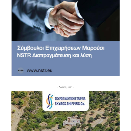
- Διαφήμιση -