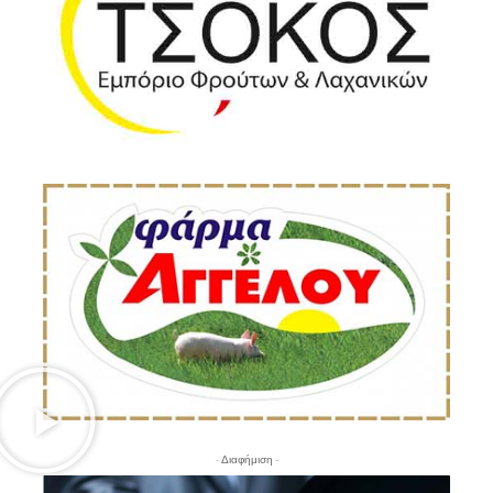
- Διαφήμιση -