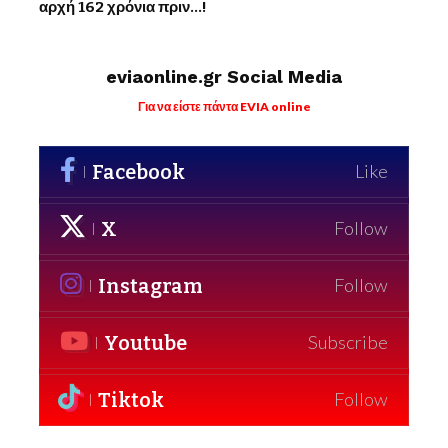
αρχή 162 χρόνια πριν…!
eviaonline.gr Social Media
Για να είστε πάντα EVIA online
Facebook
Like
X
Follow
Instagram
Follow
Youtube
Subscribe
Tiktok
Follow