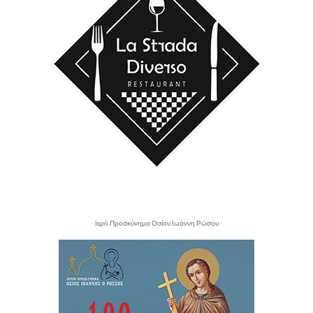
- Ιερό Προσκύνημα Οσίου Ιωάννη Ρώσου -