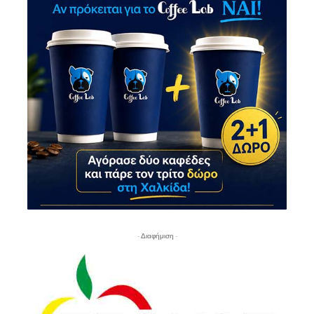
- Διαφήμιση -