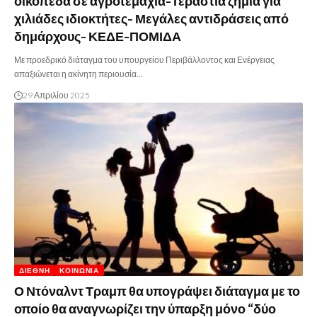
οικόπεδα σε αγροτεμάχια-Τεράστια ζημιά για
χιλιάδες ιδιοκτήτες- Μεγάλες αντιδράσεις από
δημάρχους- ΚΕΔΕ-ΠΟΜΙΔΑ
Με προεδρικό διάταγμα του υπουργείου Περιβάλλοντος και Ενέργειας
απαξιώνεται η ακίνητη περιουσία…
29 Απριλίου 2025
ΔΙΕΘΝΉ
ΚΟΙΝΩΝΊΑ
Ο Ντόναλντ Τραμπ θα υπογράψει διάταγμα με το
οποίο θα αναγνωρίζει την ύπαρξη μόνο “δύο