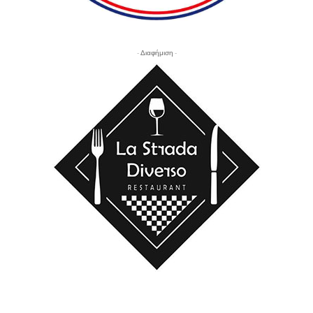
- Διαφήμιση -