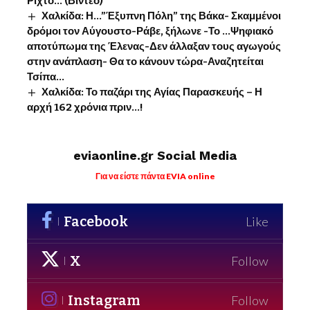
Ρίχτο… (Βίντεο)
Χαλκίδα: Η…”Έξυπνη Πόλη” της Βάκα- Σκαμμένοι
δρόμοι τον Αύγουστο-Ράβε, ξήλωνε -Το …Ψηφιακό
αποτύπωμα της Έλενας-Δεν άλλαξαν τους αγωγούς
στην ανάπλαση- Θα το κάνουν τώρα-Αναζητείται
Τσίπα…
Χαλκίδα: Το παζάρι της Αγίας Παρασκευής – Η
αρχή 162 χρόνια πριν…!
eviaonline.gr Social Media
Για να είστε πάντα EVIA online
Facebook
Like
X
Follow
Instagram
Follow