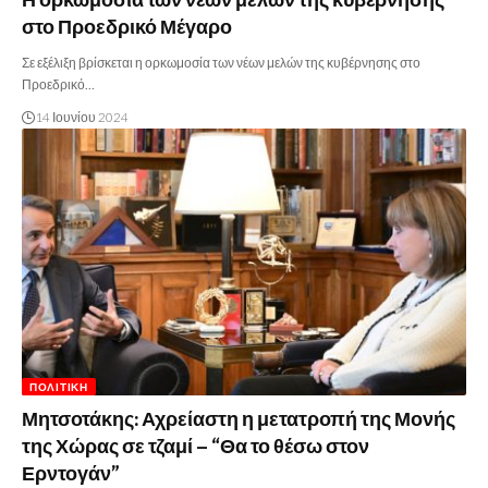
Η ορκωμοσία των νέων μελών της κυβέρνησης
στο Προεδρικό Μέγαρο
Σε εξέλιξη βρίσκεται η ορκωμοσία των νέων μελών της κυβέρνησης στο
Προεδρικό…
14 Ιουνίου 2024
ΠΟΛΙΤΙΚΉ
Μητσοτάκης: Αχρείαστη η μετατροπή της Μονής
της Χώρας σε τζαμί – “Θα το θέσω στον
Ερντογάν”