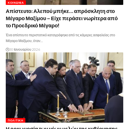
ΚΟΙΝΩΝΊΑ
Απίστευτο: Αλεπού μπήκε… απρόσκλητη στο
Μέγαρο Μαξίμου – Είχε περάσει νωρίτερα από
το Προεδρικό Μέγαρο!
Ένα απίστευτο περιστατικό καταγράφηκε από τις κάμερες ασφαλείας στο
Μέγαρο Μαξίμου, όταν…
30 Ιανουαρίου 2026
ΠΟΛΙΤΙΚΉ