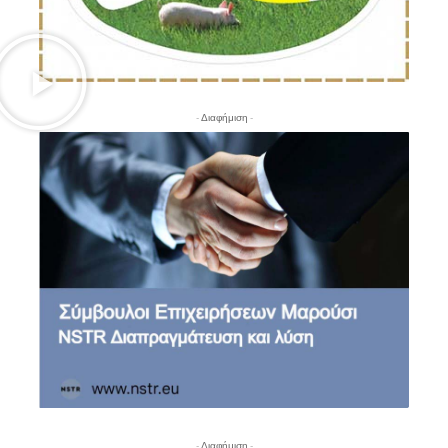
- Διαφήμιση -
- Διαφήμιση -