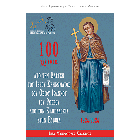
- Ιερό Προσκύνημα Οσίου Ιωάννη Ρώσου -