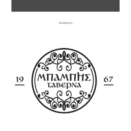
- Διαφήμιση -