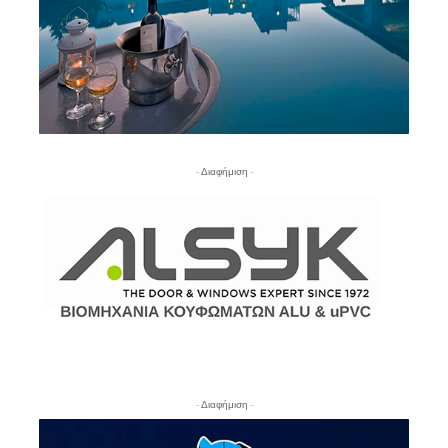
- Διαφήμιση -
- Διαφήμιση -