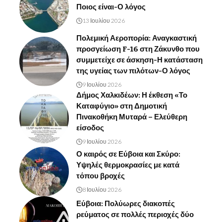
Ποιος είναι-Ο λόγος
13 Ιουλίου 2026
Πολεμική Αεροπορία: Αναγκαστική
προσγείωση F-16 στη Ζάκυνθο που
συμμετείχε σε άσκηση-Η κατάσταση
της υγείας των πιλότων-Ο λόγος
9 Ιουλίου 2026
Δήμος Χαλκιδέων: Η έκθεση «Το
Καταφύγιο» στη Δημοτική
Πινακοθήκη Μυταρά – Ελεύθερη
είσοδος
9 Ιουλίου 2026
Ο καιρός σε Εύβοια και Σκύρο:
Υψηλές θερμοκρασίες με κατά
τόπου βροχές
8 Ιουλίου 2026
Εύβοια: Πολύωρες διακοπές
ρεύματος σε πολλές περιοχές δύο