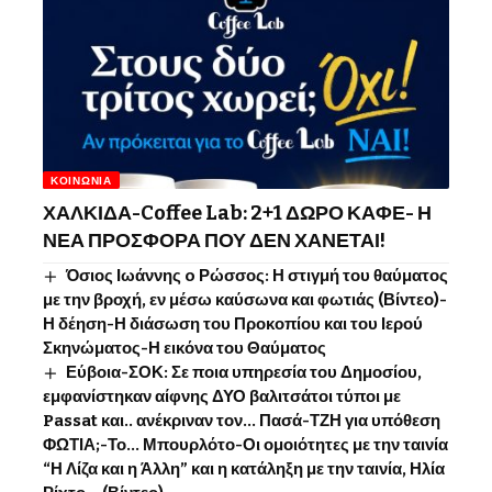
ΚΟΙΝΩΝΊΑ
ΧΑΛΚΙΔΑ-Coffee Lab: 2+1 ΔΩΡΟ ΚΑΦΕ- Η
ΝΕΑ ΠΡΟΣΦΟΡΑ ΠΟΥ ΔΕΝ ΧΑΝΕΤΑΙ!
Όσιος Ιωάννης o Ρώσσος: Η στιγμή του θαύματος
με την βροχή, εν μέσω καύσωνα και φωτιάς (Βίντεο)-
Η δέηση-Η διάσωση του Προκοπίου και του Ιερού
Σκηνώματος-Η εικόνα του Θαύματος
Εύβοια-ΣΟΚ: Σε ποια υπηρεσία του Δημοσίου,
εμφανίστηκαν αίφνης ΔΥΟ βαλιτσάτοι τύποι με
Passat και.. ανέκριναν τον… Πασά-ΤΖΗ για υπόθεση
ΦΩΤΙΑ;-Το… Μπουρλότο-Οι ομοιότητες με την ταινία
“Η Λίζα και η Άλλη” και η κατάληξη με την ταινία, Ηλία