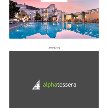
- Διαφήμιση -