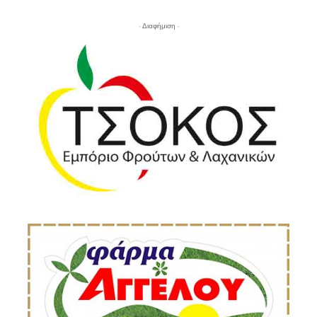
- Διαφήμιση -