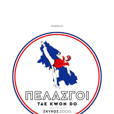
- Διαφήμιση -