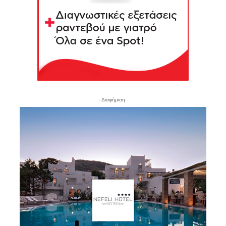
- Διαφήμιση -