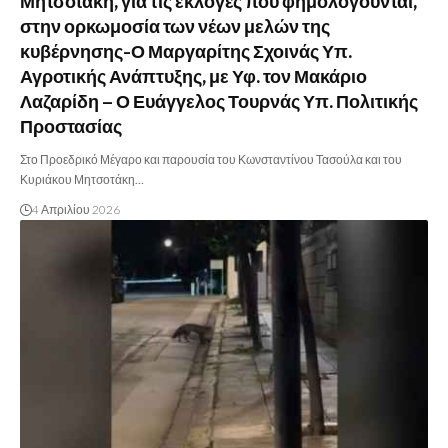
Μητσοτάκη, για τις εκλογές που φημολογούνται,
στην ορκωμοσία των νέων μελών της
κυβέρνησης-Ο Μαργαρίτης Σχοινάς Υπ.
Αγροτικής Ανάπτυξης, με Υφ. τον Μακάριο
Λαζαρίδη – Ο Ευάγγελος Τουρνάς Υπ. Πολιτικής
Προστασίας
Στο Προεδρικό Μέγαρο και παρουσία του Κωνσταντίνου Τασούλα και του
Κυριάκου Μητσοτάκη…
4 Απριλίου 2026