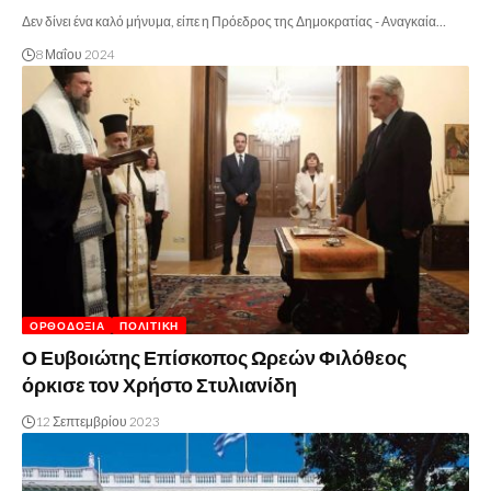
Δεν δίνει ένα καλό μήνυμα, είπε η Πρόεδρος της Δημοκρατίας - Αναγκαία…
8 Μαΐου 2024
ΟΡΘΟΔΟΞΊΑ
ΠΟΛΙΤΙΚΉ
Ο Ευβοιώτης Επίσκοπος Ωρεών Φιλόθεος
όρκισε τον Χρήστο Στυλιανίδη
12 Σεπτεμβρίου 2023