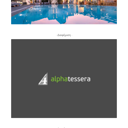
- Διαφήμιση -