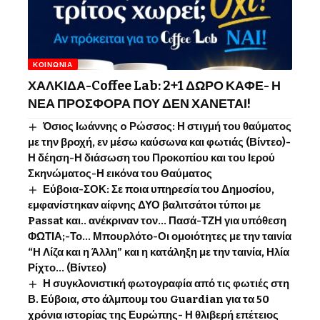
ΚΟΙΝΩΝΊΑ
ΧΑΛΚΙΔΑ-Coffee Lab: 2+1 ΔΩΡΟ ΚΑΦΕ- Η
ΝΕΑ ΠΡΟΣΦΟΡΑ ΠΟΥ ΔΕΝ ΧΑΝΕΤΑΙ!
Όσιος Ιωάννης o Ρώσσος: Η στιγμή του θαύματος
με την βροχή, εν μέσω καύσωνα και φωτιάς (Βίντεο)-
Η δέηση-Η διάσωση του Προκοπίου και του Ιερού
Σκηνώματος-Η εικόνα του Θαύματος
Εύβοια-ΣΟΚ: Σε ποια υπηρεσία του Δημοσίου,
εμφανίστηκαν αίφνης ΔΥΟ βαλιτσάτοι τύποι με
Passat και.. ανέκριναν τον… Πασά-ΤΖΗ για υπόθεση
ΦΩΤΙΑ;-Το… Μπουρλότο-Οι ομοιότητες με την ταινία
“Η Λίζα και η Άλλη” και η κατάληξη με την ταινία, Ηλία
Ρίχτο… (Βίντεο)
Η συγκλονιστική φωτογραφία από τις φωτιές στη
Β. Εύβοια, στο άλμπουμ του Guardian για τα 50
χρόνια ιστορίας της Ευρώπης- Η θλιβερή επέτειος