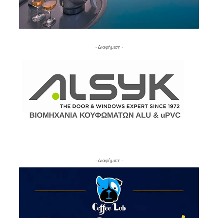
- Διαφήμιση -
- Διαφήμιση -