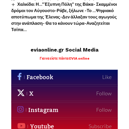
Χαλκίδα: Η…”Έξυπνη Πόλη” της Βάκα- Σκαμμένοι
δρόμοι τον Αύγουστο-Ράβε, ξήλωνε -Το …Ψηφιακό
αποτύπωμα της Έλενας-Δεν άλλαξαν τους αγωγούς
στην ανάπλαση- Θα το κάνουν τώρα-Αναζητείται
Τσίπα…
eviaonline.gr Social Media
Για να είστε πάντα EVIA online
Facebook
Like
X
Follow
Instagram
Follow
Youtube
Subscribe