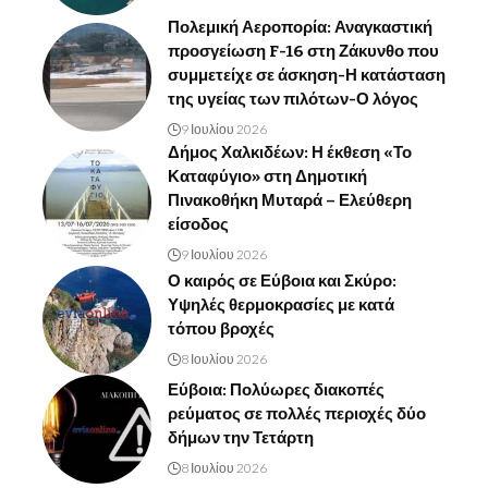
Πολεμική Αεροπορία: Αναγκαστική
προσγείωση F-16 στη Ζάκυνθο που
συμμετείχε σε άσκηση-Η κατάσταση
της υγείας των πιλότων-Ο λόγος
9 Ιουλίου 2026
Δήμος Χαλκιδέων: Η έκθεση «Το
Καταφύγιο» στη Δημοτική
Πινακοθήκη Μυταρά – Ελεύθερη
είσοδος
9 Ιουλίου 2026
Ο καιρός σε Εύβοια και Σκύρο:
Υψηλές θερμοκρασίες με κατά
τόπου βροχές
8 Ιουλίου 2026
Εύβοια: Πολύωρες διακοπές
ρεύματος σε πολλές περιοχές δύο
δήμων την Τετάρτη
8 Ιουλίου 2026