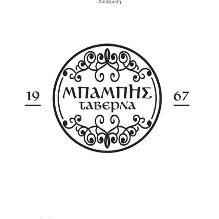
- Διαφήμιση -