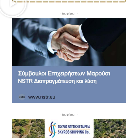
- Διαφήμιση -
- Διαφήμιση -