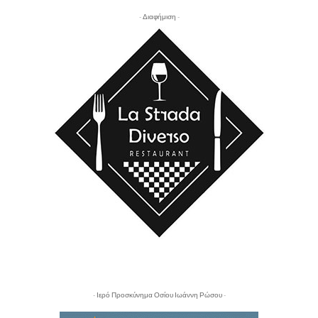
- Διαφήμιση -
- Ιερό Προσκύνημα Οσίου Ιωάννη Ρώσου -