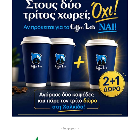
- Διαφήμιση -