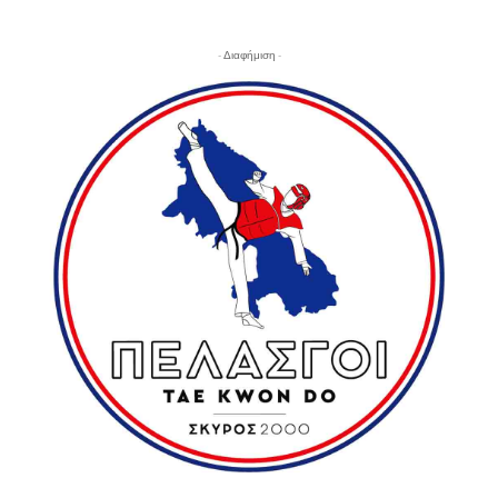
- Διαφήμιση -