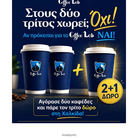
- Διαφήμιση -