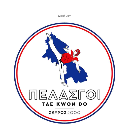
- Διαφήμιση -