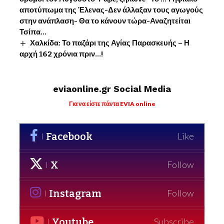
αποτύπωμα της Έλενας-Δεν άλλαξαν τους αγωγούς
στην ανάπλαση- Θα το κάνουν τώρα-Αναζητείται
Τσίπα…
Χαλκίδα: Το παζάρι της Αγίας Παρασκευής – Η
αρχή 162 χρόνια πριν…!
eviaonline.gr Social Media
Για να είστε πάντα EVIA online
Facebook
Like
X
Follow
Instagram
Follow
Youtube
Subscribe