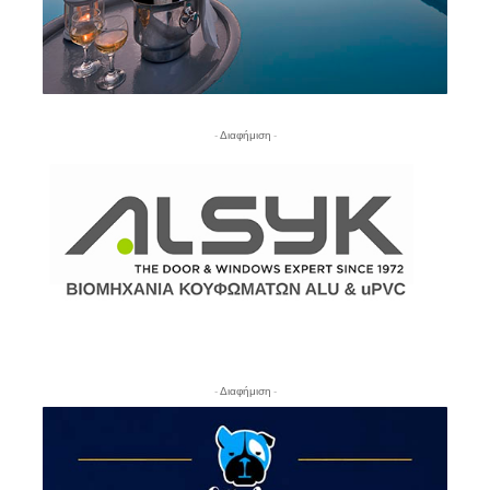
- Διαφήμιση -
- Διαφήμιση -