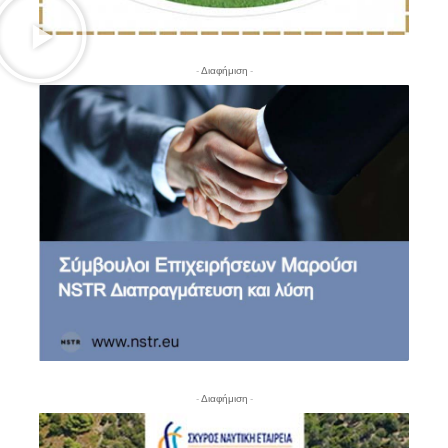
- Διαφήμιση -
- Διαφήμιση -