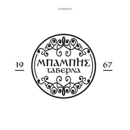
- Διαφήμιση -