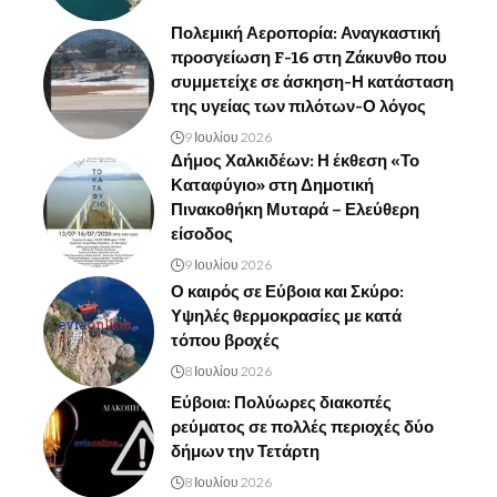
Πολεμική Αεροπορία: Αναγκαστική
προσγείωση F-16 στη Ζάκυνθο που
συμμετείχε σε άσκηση-Η κατάσταση
της υγείας των πιλότων-Ο λόγος
9 Ιουλίου 2026
Δήμος Χαλκιδέων: Η έκθεση «Το
Καταφύγιο» στη Δημοτική
Πινακοθήκη Μυταρά – Ελεύθερη
είσοδος
9 Ιουλίου 2026
Ο καιρός σε Εύβοια και Σκύρο:
Υψηλές θερμοκρασίες με κατά
τόπου βροχές
8 Ιουλίου 2026
Εύβοια: Πολύωρες διακοπές
ρεύματος σε πολλές περιοχές δύο
δήμων την Τετάρτη
8 Ιουλίου 2026