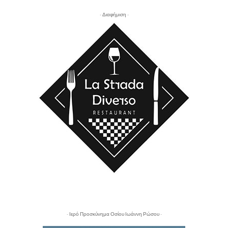
- Διαφήμιση -
- Ιερό Προσκύνημα Οσίου Ιωάννη Ρώσου -