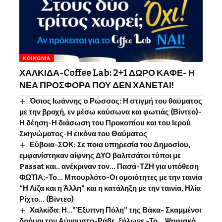
ΚΟΙΝΩΝΊΑ
ΧΑΛΚΙΔΑ-Coffee Lab: 2+1 ΔΩΡΟ ΚΑΦΕ- Η
ΝΕΑ ΠΡΟΣΦΟΡΑ ΠΟΥ ΔΕΝ ΧΑΝΕΤΑΙ!
Όσιος Ιωάννης o Ρώσσος: Η στιγμή του θαύματος
με την βροχή, εν μέσω καύσωνα και φωτιάς (Βίντεο)-
Η δέηση-Η διάσωση του Προκοπίου και του Ιερού
Σκηνώματος-Η εικόνα του Θαύματος
Εύβοια-ΣΟΚ: Σε ποια υπηρεσία του Δημοσίου,
εμφανίστηκαν αίφνης ΔΥΟ βαλιτσάτοι τύποι με
Passat και.. ανέκριναν τον… Πασά-ΤΖΗ για υπόθεση
ΦΩΤΙΑ;-Το… Μπουρλότο-Οι ομοιότητες με την ταινία
“Η Λίζα και η Άλλη” και η κατάληξη με την ταινία, Ηλία
Ρίχτο… (Βίντεο)
Χαλκίδα: Η…”Έξυπνη Πόλη” της Βάκα- Σκαμμένοι
δρόμοι τον Αύγουστο-Ράβε, ξήλωνε -Το …Ψηφιακό