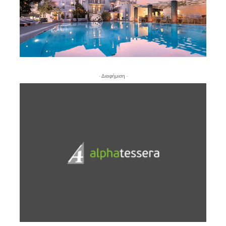
- Διαφήμιση -