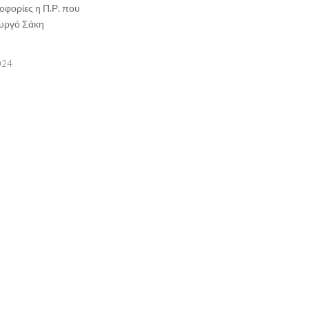
φορίες η Π.Ρ. που
ουργό Σάκη
024