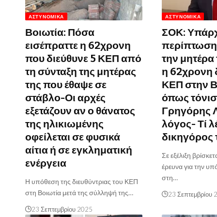
ΑΣΤΥΝΟΜΙΚΆ
ΑΣΤΥΝΟΜΙΚΆ
Βοιωτία: Πόσα
ΣΟΚ: Υπάρ
εισέπραττε η 62χρονη
περίπτωση
που διεύθυνε 5 ΚΕΠ από
την μητέρα
τη σύνταξη της μητέρας
η 62χρονη 
της που έθαψε σε
ΚΕΠ στην Β
στάβλο-Οι αρχές
όπως τόνισ
εξετάζουν αν ο θάνατος
Γρηγόρης 
της ηλικιωμένης
λόγος- Τί λέ
οφείλεται σε φυσικά
δικηγόρος 
αίτια ή σε εγκληματική
Σε εξέλιξη βρίσκετ
ενέργεια
έρευνα για την υ
στη…
Η υπόθεση της διευθύντριας του ΚΕΠ
στη Βοιωτία μετά της σύλληψή της…
23 Σεπτεμβρίου 
23 Σεπτεμβρίου 2025