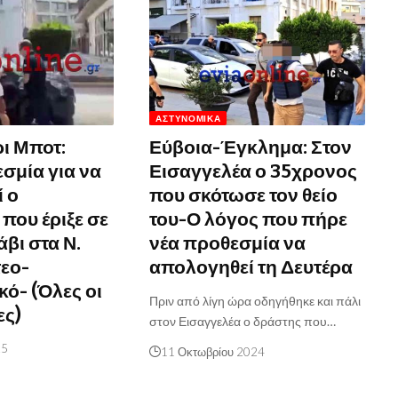
ΑΣΤΥΝΟΜΙΚΆ
ι Μποτ:
Εύβοια-Έγκλημα: Στον
σμία για να
Εισαγγελέα ο 35χρονος
 ο
που σκότωσε τον θείο
που έριξε σε
του-Ο λόγος που πήρε
άβι στα Ν.
νέα προθεσμία να
τεο-
απολογηθεί τη Δευτέρα
κό- (Όλες οι
Πριν από λίγη ώρα οδηγήθηκε και πάλι
ες)
στον Εισαγγελέα ο δράστης που…
25
11 Οκτωβρίου 2024