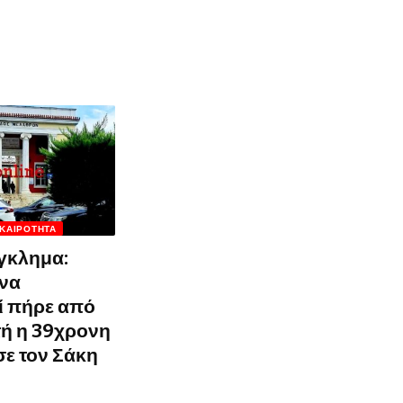
ΙΚΑΙΡΌΤΗΤΑ
γκλημα:
 να
ί πήρε από
τή η 39χρονη
ε τον Σάκη