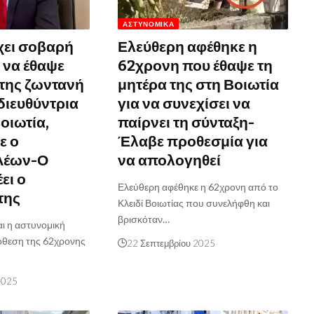
ΑΣΤΥΝΟΜΙΚΆ
χει σοβαρή
Ελεύθερη αφέθηκε η
 να έθαψε
62χρονη που έθαψε τη
 της ζωντανή
μητέρα της στη Βοιωτία
διευθύντρια
για να συνεχίσει να
οιωτία,
παίρνει τη σύνταξη-
ε ο
Έλαβε προθεσμία για
Λέων-Ο
να απολογηθεί
ει ο
Ελεύθερη αφέθηκε η 62χρονη από το
της
Κλειδί Βοιωτίας που συνελήφθη και
βρισκόταν…
αι η αστυνομική
πόθεση της 62χρονης
22 Σεπτεμβρίου 2025
2025