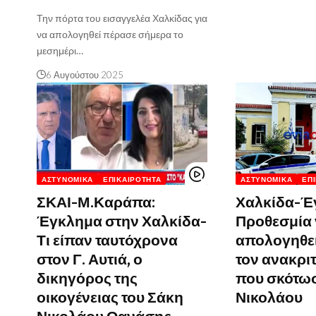
Την πόρτα του εισαγγελέα Χαλκίδας για
να απολογηθεί πέρασε σήμερα το
μεσημέρι…
6 Αυγούστου 2025
ΑΣΤΥΝΟΜΙΚΆ
ΕΠΙΚΑΙΡΌΤΗΤΑ
ΑΣΤΥΝΟΜΙΚΆ
ΕΠ
ΣΚΑΙ-Μ.Καράπα:
Χαλκίδα-Έ
Έγκλημα στην Χαλκίδα-
Προθεσμία
Τι είπαν ταυτόχρονα
απολογηθε
στον Γ. Αυτιά, ο
τον ανακρι
δικηγόρος της
που σκότωσ
οικογένειας του Σάκη
Νικολάου