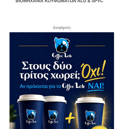
- Διαφήμιση -