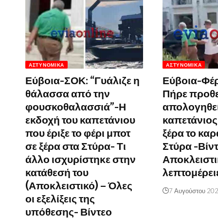
ΑΣΤΥΝΟΜΙΚΆ
ΑΣΤΥΝΟΜΙΚΆ
Εύβοια-ΣΟΚ: “Γυάλιζε η
Εύβοια-Φέρ
θάλασσα από την
Πήρε προθε
φουσκοθαλασσιά”-Η
απολογηθεί
εκδοχή του καπετάνιου
καπετάνιος 
που έριξε το φέρι μποτ
ξέρα το καρ
σε ξέρα στα Στύρα- Τι
Στύρα -Βίν
άλλο ισχυρίστηκε στην
Αποκλειστι
κατάθεσή του
λεπτομέρει
(Αποκλειστικό) – Όλες
7 Αυγούστου 20
οι εξελίξεις της
υπόθεσης- Βίντεο