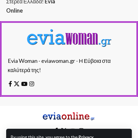
Στερεά Ελλάδα!
Evia
Online
Evia Woman - eviawoman.gr - Η Εύβοια στα
καλύτερά της!
By using this site, you agree to the
Privacy