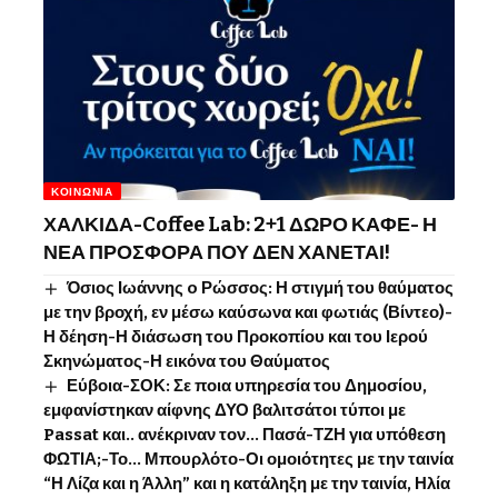
ΚΟΙΝΩΝΊΑ
ΧΑΛΚΙΔΑ-Coffee Lab: 2+1 ΔΩΡΟ ΚΑΦΕ- Η
ΝΕΑ ΠΡΟΣΦΟΡΑ ΠΟΥ ΔΕΝ ΧΑΝΕΤΑΙ!
Όσιος Ιωάννης o Ρώσσος: Η στιγμή του θαύματος
με την βροχή, εν μέσω καύσωνα και φωτιάς (Βίντεο)-
Η δέηση-Η διάσωση του Προκοπίου και του Ιερού
Σκηνώματος-Η εικόνα του Θαύματος
Εύβοια-ΣΟΚ: Σε ποια υπηρεσία του Δημοσίου,
εμφανίστηκαν αίφνης ΔΥΟ βαλιτσάτοι τύποι με
Passat και.. ανέκριναν τον… Πασά-ΤΖΗ για υπόθεση
ΦΩΤΙΑ;-Το… Μπουρλότο-Οι ομοιότητες με την ταινία
“Η Λίζα και η Άλλη” και η κατάληξη με την ταινία, Ηλία