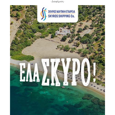
- Διαφήμιση -