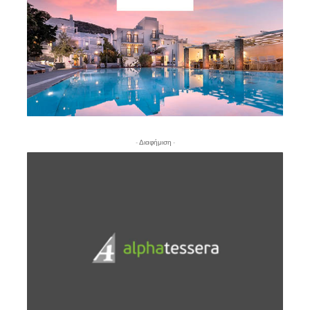
- Διαφήμιση -