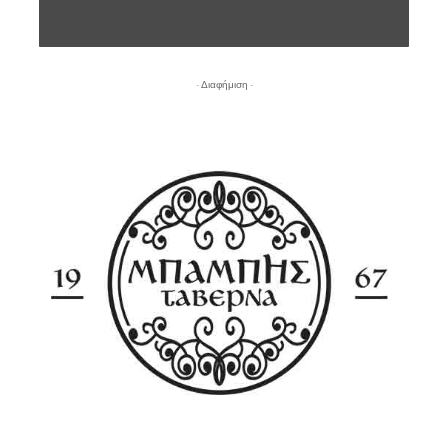
- Διαφήμιση -