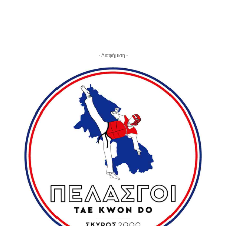
- Διαφήμιση -