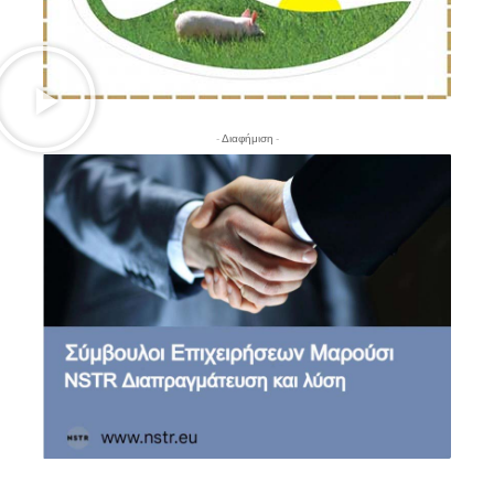
- Διαφήμιση -