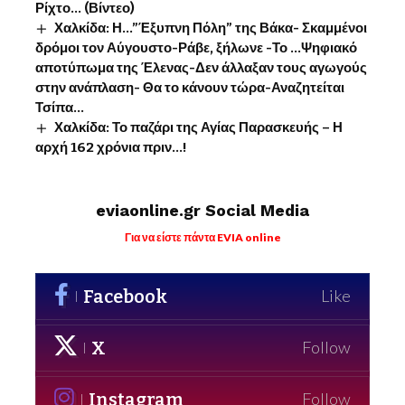
Ρίχτο… (Βίντεο)
Χαλκίδα: Η…”Έξυπνη Πόλη” της Βάκα- Σκαμμένοι
δρόμοι τον Αύγουστο-Ράβε, ξήλωνε -Το …Ψηφιακό
αποτύπωμα της Έλενας-Δεν άλλαξαν τους αγωγούς
στην ανάπλαση- Θα το κάνουν τώρα-Αναζητείται
Τσίπα…
Χαλκίδα: Το παζάρι της Αγίας Παρασκευής – Η
αρχή 162 χρόνια πριν…!
eviaonline.gr Social Media
Για να είστε πάντα EVIA online
Facebook
Like
X
Follow
Instagram
Follow