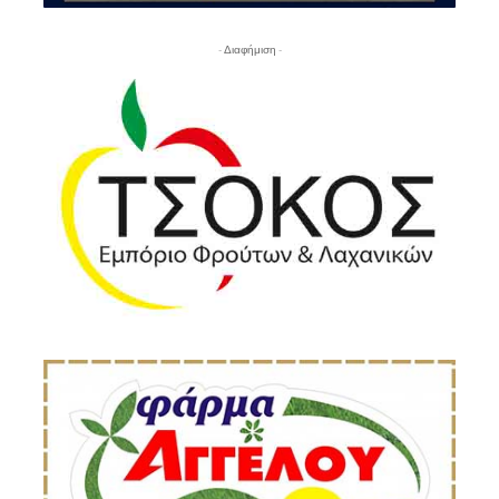
- Διαφήμιση -