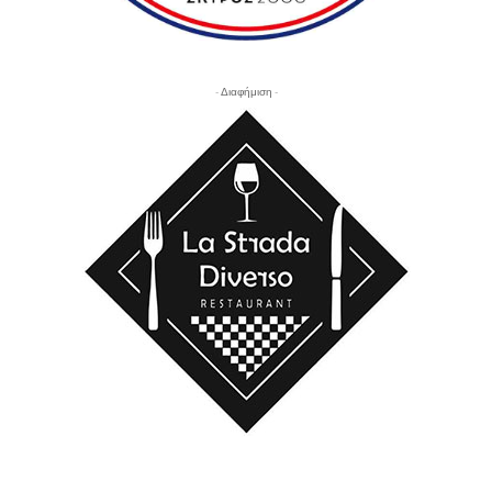
- Διαφήμιση -