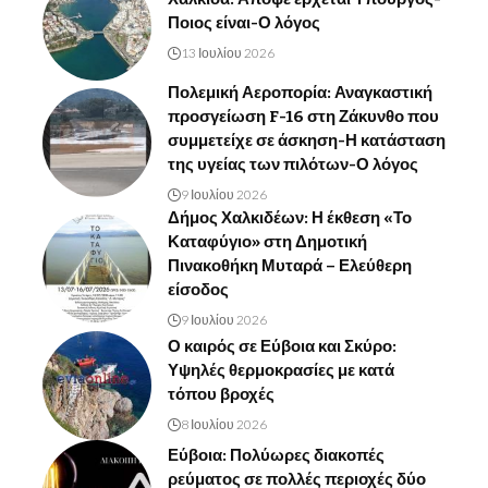
Ποιος είναι-Ο λόγος
13 Ιουλίου 2026
Πολεμική Αεροπορία: Αναγκαστική
προσγείωση F-16 στη Ζάκυνθο που
συμμετείχε σε άσκηση-Η κατάσταση
της υγείας των πιλότων-Ο λόγος
9 Ιουλίου 2026
Δήμος Χαλκιδέων: Η έκθεση «Το
Καταφύγιο» στη Δημοτική
Πινακοθήκη Μυταρά – Ελεύθερη
είσοδος
9 Ιουλίου 2026
Ο καιρός σε Εύβοια και Σκύρο:
Υψηλές θερμοκρασίες με κατά
τόπου βροχές
8 Ιουλίου 2026
Εύβοια: Πολύωρες διακοπές
ρεύματος σε πολλές περιοχές δύο