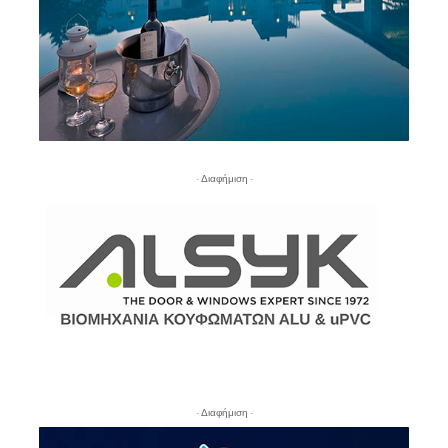
- Διαφήμιση -
- Διαφήμιση -