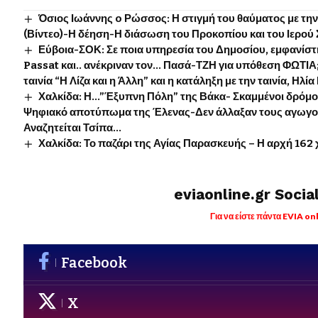
Όσιος Ιωάννης o Ρώσσος: Η στιγμή του θαύματος με τη
(Βίντεο)-Η δέηση-Η διάσωση του Προκοπίου και του Ιερο
Εύβοια-ΣΟΚ: Σε ποια υπηρεσία του Δημοσίου, εμφανίστ
Passat και.. ανέκριναν τον… Πασά-ΤΖΗ για υπόθεση ΦΩΤΙΑ
ταινία “Η Λίζα και η Άλλη” και η κατάληξη με την ταινία, Ηλία
Χαλκίδα: Η…”Έξυπνη Πόλη” της Βάκα- Σκαμμένοι δρόμο
Ψηφιακό αποτύπωμα της Έλενας-Δεν άλλαξαν τους αγωγο
Αναζητείται Τσίπα…
Χαλκίδα: Το παζάρι της Αγίας Παρασκευής – Η αρχή 162 
eviaonline.gr Socia
Για να είστε πάντα EVIA on
Facebook
X