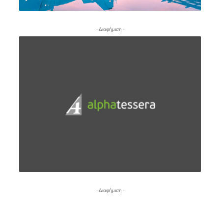
- Διαφήμιση -
- Διαφήμιση -