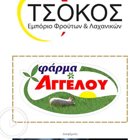
- Διαφήμιση -