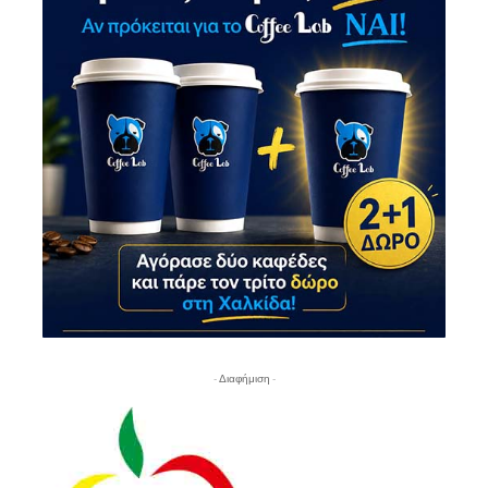
- Διαφήμιση -