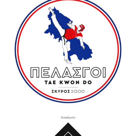
- Διαφήμιση -