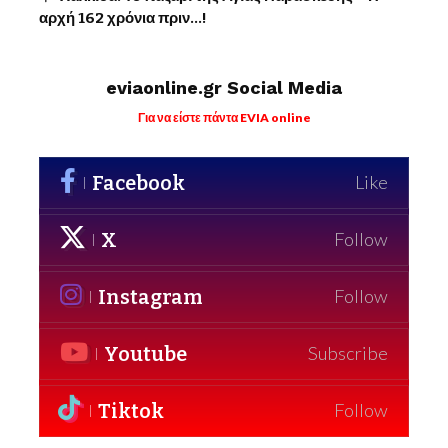
αρχή 162 χρόνια πριν…!
eviaonline.gr Social Media
Για να είστε πάντα EVIA online
Facebook
Like
X
Follow
Instagram
Follow
Youtube
Subscribe
Tiktok
Follow