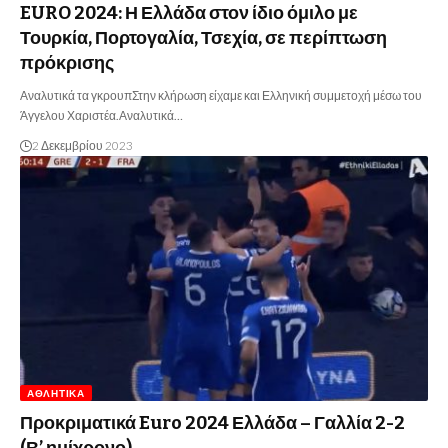
EURO 2024: Η Ελλάδα στον ίδιο όμιλο με
Τουρκία, Πορτογαλία, Τσεχία, σε περίπτωση
πρόκρισης
Αναλυτικά τα γκρουπΣτην κλήρωση είχαμε και Ελληνική συμμετοχή μέσω του
Άγγελου Χαριστέα.Αναλυτικά…
2 Δεκεμβρίου 2023
ΑΘΛΗΤΙΚΆ
Προκριματικά Euro 2024 Ελλάδα – Γαλλία 2-2
(Β’ ημίχρονο)