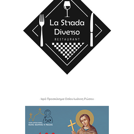
- Ιερό Προσκύνημα Οσίου Ιωάννη Ρώσου -