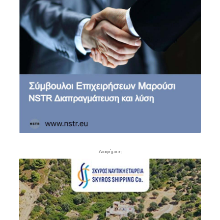
- Διαφήμιση -