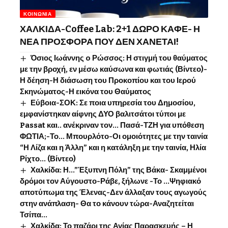
ΚΟΙΝΩΝΊΑ
ΧΑΛΚΙΔΑ-Coffee Lab: 2+1 ΔΩΡΟ ΚΑΦΕ- Η
ΝΕΑ ΠΡΟΣΦΟΡΑ ΠΟΥ ΔΕΝ ΧΑΝΕΤΑΙ!
Όσιος Ιωάννης o Ρώσσος: Η στιγμή του θαύματος
με την βροχή, εν μέσω καύσωνα και φωτιάς (Βίντεο)-
Η δέηση-Η διάσωση του Προκοπίου και του Ιερού
Σκηνώματος-Η εικόνα του Θαύματος
Εύβοια-ΣΟΚ: Σε ποια υπηρεσία του Δημοσίου,
εμφανίστηκαν αίφνης ΔΥΟ βαλιτσάτοι τύποι με
Passat και.. ανέκριναν τον… Πασά-ΤΖΗ για υπόθεση
ΦΩΤΙΑ;-Το… Μπουρλότο-Οι ομοιότητες με την ταινία
“Η Λίζα και η Άλλη” και η κατάληξη με την ταινία, Ηλία
Ρίχτο… (Βίντεο)
Χαλκίδα: Η…”Έξυπνη Πόλη” της Βάκα- Σκαμμένοι
δρόμοι τον Αύγουστο-Ράβε, ξήλωνε -Το …Ψηφιακό
αποτύπωμα της Έλενας-Δεν άλλαξαν τους αγωγούς
στην ανάπλαση- Θα το κάνουν τώρα-Αναζητείται
Τσίπα…
Χαλκίδα: Το παζάρι της Αγίας Παρασκευής – Η