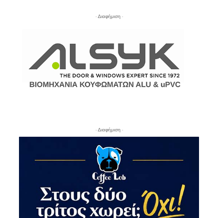
- Διαφήμιση -
- Διαφήμιση -