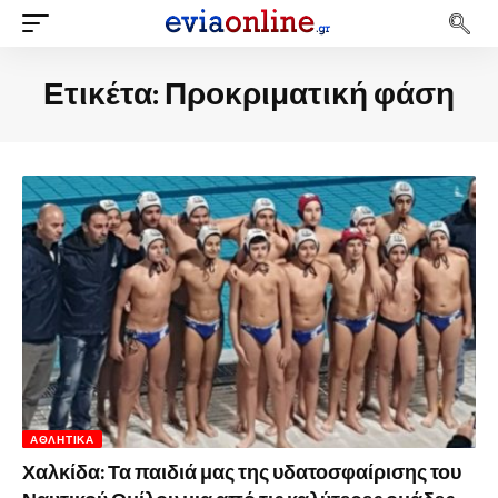
Ετικέτα:
Προκριματική φάση
ΑΘΛΗΤΙΚΆ
Χαλκίδα: Τα παιδιά μας της υδατοσφαίρισης του