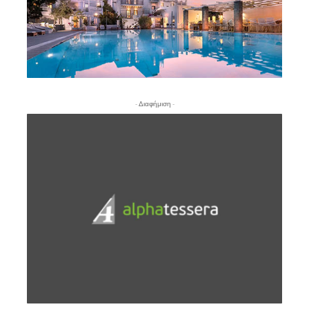
- Διαφήμιση -