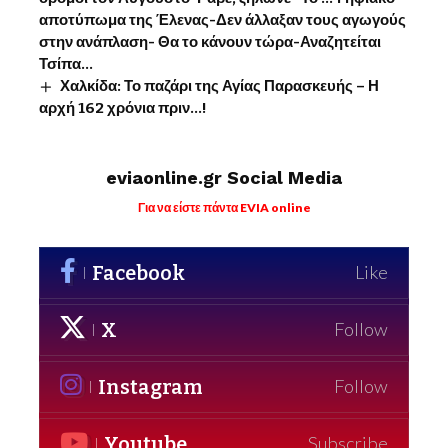
αποτύπωμα της Έλενας-Δεν άλλαξαν τους αγωγούς
στην ανάπλαση- Θα το κάνουν τώρα-Αναζητείται
Τσίπα…
Χαλκίδα: Το παζάρι της Αγίας Παρασκευής – Η
αρχή 162 χρόνια πριν…!
eviaonline.gr Social Media
Για να είστε πάντα EVIA online
Facebook
Like
X
Follow
Instagram
Follow
Youtube
Subscribe