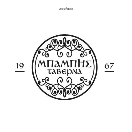
- Διαφήμιση -