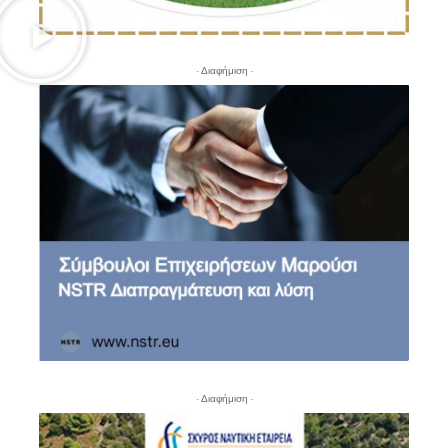
- Διαφήμιση -
- Διαφήμιση -