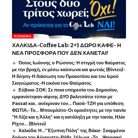
ΚΟΙΝΩΝΊΑ
ΧΑΛΚΙΔΑ-Coffee Lab: 2+1 ΔΩΡΟ ΚΑΦΕ- Η
ΝΕΑ ΠΡΟΣΦΟΡΑ ΠΟΥ ΔΕΝ ΧΑΝΕΤΑΙ!
Όσιος Ιωάννης o Ρώσσος: Η στιγμή του θαύματος
με την βροχή, εν μέσω καύσωνα και φωτιάς (Βίντεο)-
Η δέηση-Η διάσωση του Προκοπίου και του Ιερού
Σκηνώματος-Η εικόνα του Θαύματος
Εύβοια-ΣΟΚ: Σε ποια υπηρεσία του Δημοσίου,
εμφανίστηκαν αίφνης ΔΥΟ βαλιτσάτοι τύποι με
Passat και.. ανέκριναν τον… Πασά-ΤΖΗ για υπόθεση
ΦΩΤΙΑ;-Το… Μπουρλότο-Οι ομοιότητες με την ταινία
“Η Λίζα και η Άλλη” και η κατάληξη με την ταινία, Ηλία
Ρίχτο… (Βίντεο)
Χαλκίδα: Η…”Έξυπνη Πόλη” της Βάκα- Σκαμμένοι
δρόμοι τον Αύγουστο-Ράβε, ξήλωνε -Το …Ψηφιακό