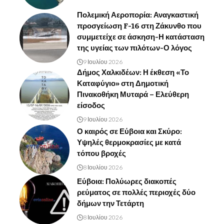
Πολεμική Αεροπορία: Αναγκαστική
προσγείωση F-16 στη Ζάκυνθο που
συμμετείχε σε άσκηση-Η κατάσταση
της υγείας των πιλότων-Ο λόγος
9 Ιουλίου 2026
Δήμος Χαλκιδέων: Η έκθεση «Το
Καταφύγιο» στη Δημοτική
Πινακοθήκη Μυταρά – Ελεύθερη
είσοδος
9 Ιουλίου 2026
Ο καιρός σε Εύβοια και Σκύρο:
Υψηλές θερμοκρασίες με κατά
τόπου βροχές
8 Ιουλίου 2026
Εύβοια: Πολύωρες διακοπές
ρεύματος σε πολλές περιοχές δύο
δήμων την Τετάρτη
8 Ιουλίου 2026