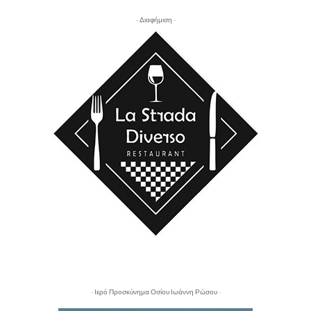
- Διαφήμιση -
- Ιερό Προσκύνημα Οσίου Ιωάννη Ρώσου -