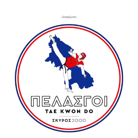
- Διαφήμιση -