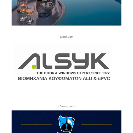
- Διαφήμιση -
- Διαφήμιση -