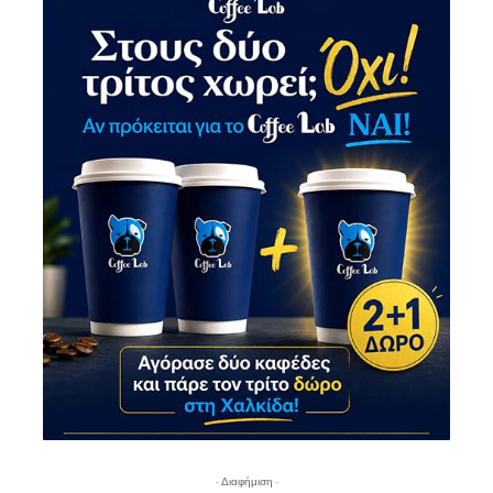
- Διαφήμιση -