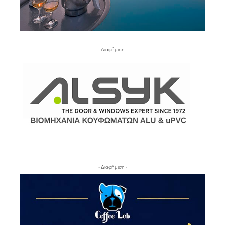
- Διαφήμιση -
- Διαφήμιση -