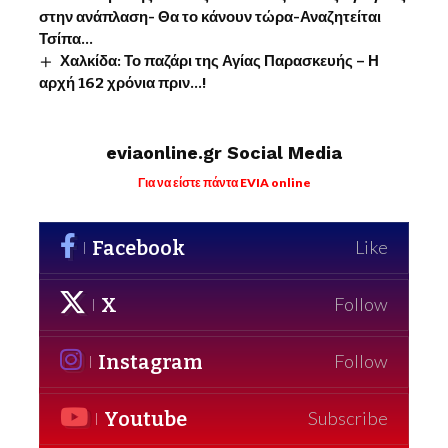
στην ανάπλαση- Θα το κάνουν τώρα-Αναζητείται
Τσίπα…
Χαλκίδα: Το παζάρι της Αγίας Παρασκευής – Η
αρχή 162 χρόνια πριν…!
eviaonline.gr Social Media
Για να είστε πάντα EVIA online
Facebook
Like
X
Follow
Instagram
Follow
Youtube
Subscribe