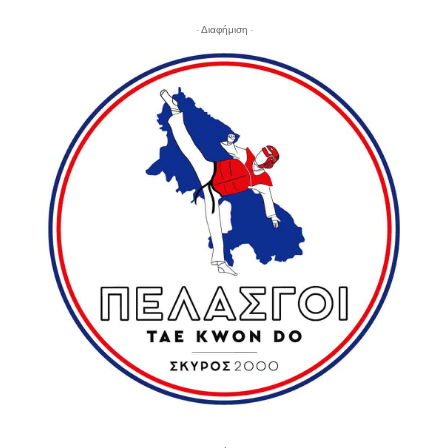
- Διαφήμιση -