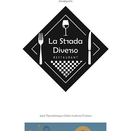
- Διαφήμιση -
- Ιερό Προσκύνημα Οσίου Ιωάννη Ρώσου -