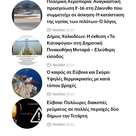
Πολεμική Αεροπορία: Αναγκαστική
προσγείωση F-16 στη Ζάκυνθο που
συμμετείχε σε άσκηση-Η κατάσταση
της υγείας των πιλότων-Ο λόγος
9 Ιουλίου 2026
Δήμος Χαλκιδέων: Η έκθεση «Το
Καταφύγιο» στη Δημοτική
Πινακοθήκη Μυταρά – Ελεύθερη
είσοδος
9 Ιουλίου 2026
Ο καιρός σε Εύβοια και Σκύρο:
Υψηλές θερμοκρασίες με κατά
τόπου βροχές
8 Ιουλίου 2026
Εύβοια: Πολύωρες διακοπές
ρεύματος σε πολλές περιοχές δύο
δήμων την Τετάρτη
8 Ιουλίου 2026