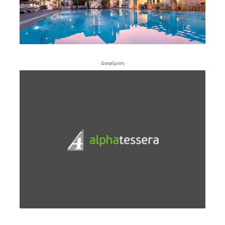
- Διαφήμιση -