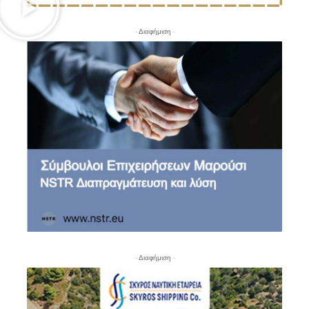
- Διαφήμιση -
- Διαφήμιση -