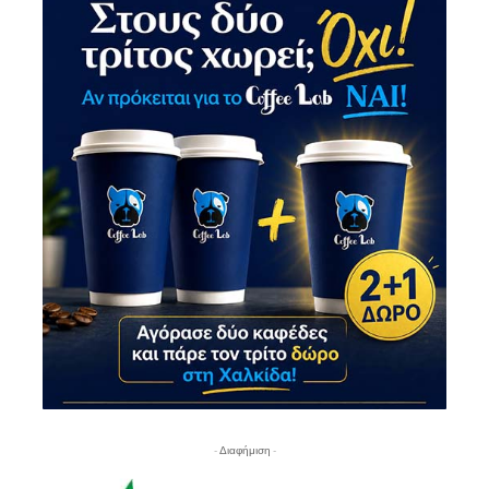
- Διαφήμιση -