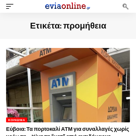
Ετικέτα:
προμήθεια
ΚΟΙΝΩΝΊΑ
Εύβοια: Τα πορτοκαλί ΑΤΜ για συναλλαγές χωρίς