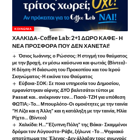
ΚΟΙΝΩΝΊΑ
ΧΑΛΚΙΔΑ-Coffee Lab: 2+1 ΔΩΡΟ ΚΑΦΕ- Η
ΝΕΑ ΠΡΟΣΦΟΡΑ ΠΟΥ ΔΕΝ ΧΑΝΕΤΑΙ!
Όσιος Ιωάννης o Ρώσσος: Η στιγμή του θαύματος
με την βροχή, εν μέσω καύσωνα και φωτιάς (Βίντεο)-
Η δέηση-Η διάσωση του Προκοπίου και του Ιερού
Σκηνώματος-Η εικόνα του Θαύματος
Εύβοια-ΣΟΚ: Σε ποια υπηρεσία του Δημοσίου,
εμφανίστηκαν αίφνης ΔΥΟ βαλιτσάτοι τύποι με
Passat και.. ανέκριναν τον… Πασά-ΤΖΗ για υπόθεση
ΦΩΤΙΑ;-Το… Μπουρλότο-Οι ομοιότητες με την ταινία
“Η Λίζα και η Άλλη” και η κατάληξη με την ταινία, Ηλία
Ρίχτο… (Βίντεο)
Χαλκίδα: Η…”Έξυπνη Πόλη” της Βάκα- Σκαμμένοι
δρόμοι τον Αύγουστο-Ράβε, ξήλωνε -Το …Ψηφιακό
αποτύπωμα της Έλενας-Δεν άλλαξαν τους αγωγούς