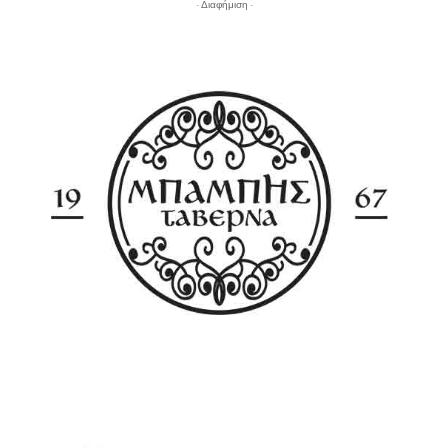
- Διαφήμιση -