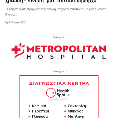
χρέωση – Κίνηση “ματ” από αντιδήμαρχο
Σε κίνηση "ματ" προχώρησε ο αντιδήμαρχος Μαντουδίου - Λίμνης - Αγίας
Άννας,…
1 Μαΐου 2024
- Διαφήμιση -
- Διαφήμιση -