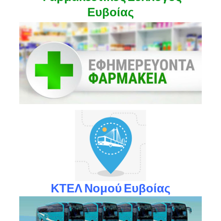
Ευβοίας
ΚΤΕΛ Νομού Ευβοίας