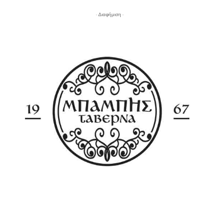
- Διαφήμιση -