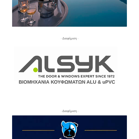
- Διαφήμιση -
- Διαφήμιση -