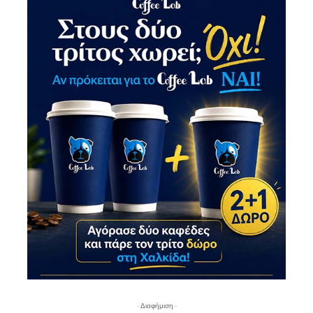
- Διαφήμιση -