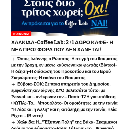
ΚΟΙΝΩΝΊΑ
ΧΑΛΚΙΔΑ-Coffee Lab: 2+1 ΔΩΡΟ ΚΑΦΕ- Η
ΝΕΑ ΠΡΟΣΦΟΡΑ ΠΟΥ ΔΕΝ ΧΑΝΕΤΑΙ!
Όσιος Ιωάννης o Ρώσσος: Η στιγμή του θαύματος
με την βροχή, εν μέσω καύσωνα και φωτιάς (Βίντεο)-
Η δέηση-Η διάσωση του Προκοπίου και του Ιερού
Σκηνώματος-Η εικόνα του Θαύματος
Εύβοια-ΣΟΚ: Σε ποια υπηρεσία του Δημοσίου,
εμφανίστηκαν αίφνης ΔΥΟ βαλιτσάτοι τύποι με
Passat και.. ανέκριναν τον… Πασά-ΤΖΗ για υπόθεση
ΦΩΤΙΑ;-Το… Μπουρλότο-Οι ομοιότητες με την ταινία
“Η Λίζα και η Άλλη” και η κατάληξη με την ταινία, Ηλία
Ρίχτο… (Βίντεο)
Χαλκίδα: Η…”Έξυπνη Πόλη” της Βάκα- Σκαμμένοι
δρόμοι τον Αύγουστο-Ράβε, ξήλωνε -Το …Ψηφιακό