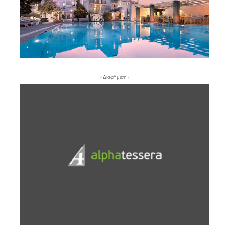
- Διαφήμιση -