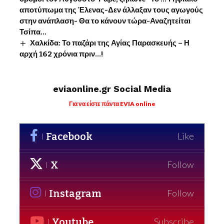
αποτύπωμα της Έλενας-Δεν άλλαξαν τους αγωγούς
στην ανάπλαση- Θα το κάνουν τώρα-Αναζητείται
Τσίπα…
Χαλκίδα: Το παζάρι της Αγίας Παρασκευής – Η
αρχή 162 χρόνια πριν…!
eviaonline.gr Social Media
Για να είστε πάντα EVIA online
Facebook
Like
X
Follow
Instagram
Follow
Youtube
Subscribe