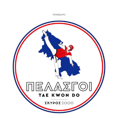
- Διαφήμιση -