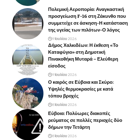
Πολεμική Αεροπορία: Αναγκαστική
προσγείωση F-16 στη Ζάκυνθο που
συμμετείχε σε άσκηση-Η κατάσταση
της υγείας των πιλότων-Ο λόγος
9 Ιουλίου 2026
Δήμος Χαλκιδέων: Η έκθεση «Το
Καταφύγιο» στη Δημοτική
Πινακοθήκη Μυταρά – Ελεύθερη
είσοδος
9 Ιουλίου 2026
Ο καιρός σε Εύβοια και Σκύρο:
Υψηλές θερμοκρασίες με κατά
τόπου βροχές
8 Ιουλίου 2026
Εύβοια: Πολύωρες διακοπές
ρεύματος σε πολλές περιοχές δύο
δήμων την Τετάρτη
8 Ιουλίου 2026