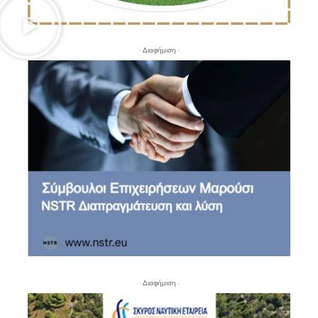
- Διαφήμιση -
- Διαφήμιση -