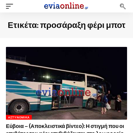
Ετικέτα:
προσάραξη φέρι μποτ
ΑΣΤΥΝΟΜΙΚΆ
Εύβοια – (Αποκλειστικά βίντεο): Η στιγμή που οι