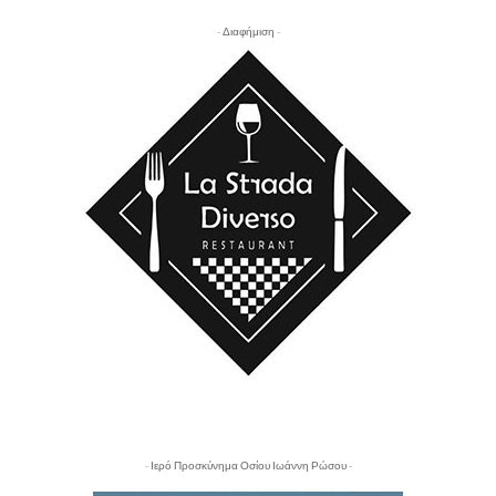
- Διαφήμιση -
- Ιερό Προσκύνημα Οσίου Ιωάννη Ρώσου -