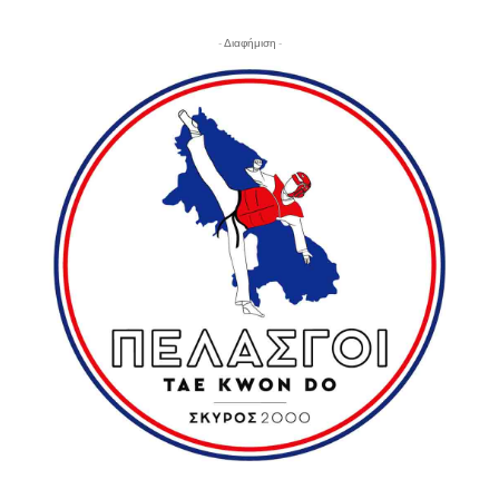
- Διαφήμιση -