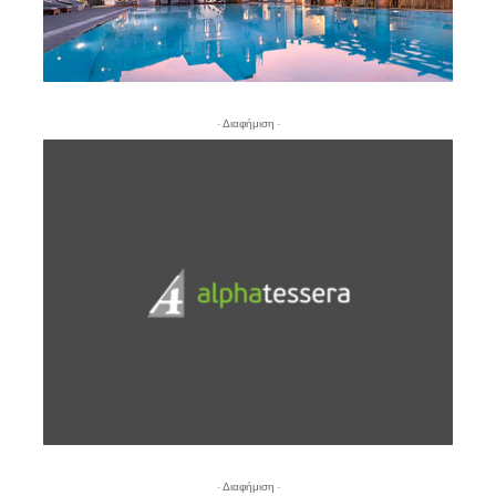
- Διαφήμιση -
- Διαφήμιση -