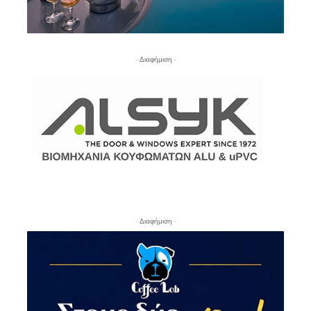
- Διαφήμιση -
- Διαφήμιση -