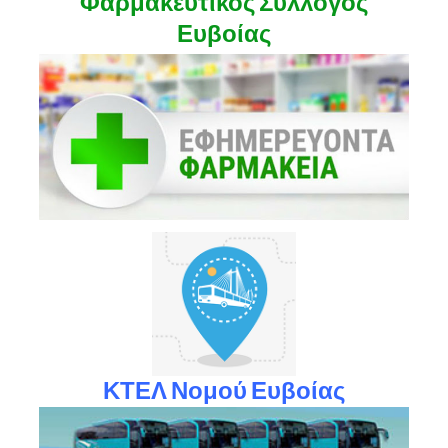
Φαρμακευτικός Σύλλογος
Ευβοίας
ΚΤΕΛ Νομού Ευβοίας