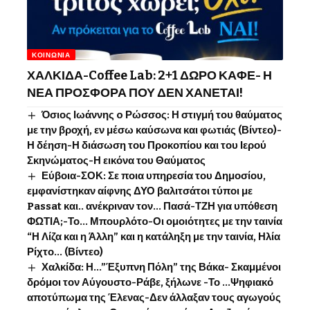
ΚΟΙΝΩΝΊΑ
ΧΑΛΚΙΔΑ-Coffee Lab: 2+1 ΔΩΡΟ ΚΑΦΕ- Η
ΝΕΑ ΠΡΟΣΦΟΡΑ ΠΟΥ ΔΕΝ ΧΑΝΕΤΑΙ!
Όσιος Ιωάννης o Ρώσσος: Η στιγμή του θαύματος
με την βροχή, εν μέσω καύσωνα και φωτιάς (Βίντεο)-
Η δέηση-Η διάσωση του Προκοπίου και του Ιερού
Σκηνώματος-Η εικόνα του Θαύματος
Εύβοια-ΣΟΚ: Σε ποια υπηρεσία του Δημοσίου,
εμφανίστηκαν αίφνης ΔΥΟ βαλιτσάτοι τύποι με
Passat και.. ανέκριναν τον… Πασά-ΤΖΗ για υπόθεση
ΦΩΤΙΑ;-Το… Μπουρλότο-Οι ομοιότητες με την ταινία
“Η Λίζα και η Άλλη” και η κατάληξη με την ταινία, Ηλία
Ρίχτο… (Βίντεο)
Χαλκίδα: Η…”Έξυπνη Πόλη” της Βάκα- Σκαμμένοι
δρόμοι τον Αύγουστο-Ράβε, ξήλωνε -Το …Ψηφιακό
αποτύπωμα της Έλενας-Δεν άλλαξαν τους αγωγούς