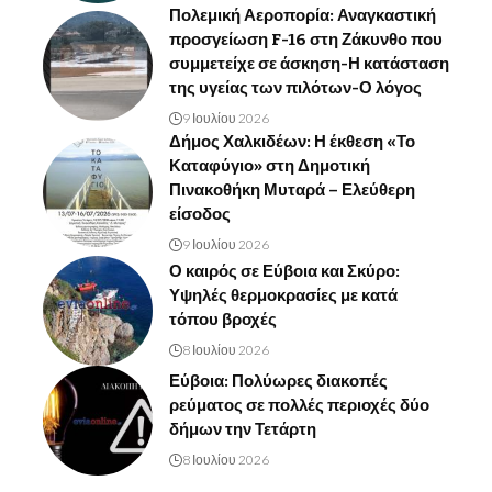
Πολεμική Αεροπορία: Αναγκαστική
προσγείωση F-16 στη Ζάκυνθο που
συμμετείχε σε άσκηση-Η κατάσταση
της υγείας των πιλότων-Ο λόγος
9 Ιουλίου 2026
Δήμος Χαλκιδέων: Η έκθεση «Το
Καταφύγιο» στη Δημοτική
Πινακοθήκη Μυταρά – Ελεύθερη
είσοδος
9 Ιουλίου 2026
Ο καιρός σε Εύβοια και Σκύρο:
Υψηλές θερμοκρασίες με κατά
τόπου βροχές
8 Ιουλίου 2026
Εύβοια: Πολύωρες διακοπές
ρεύματος σε πολλές περιοχές δύο
δήμων την Τετάρτη
8 Ιουλίου 2026