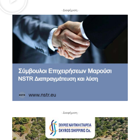
- Διαφήμιση -
- Διαφήμιση -