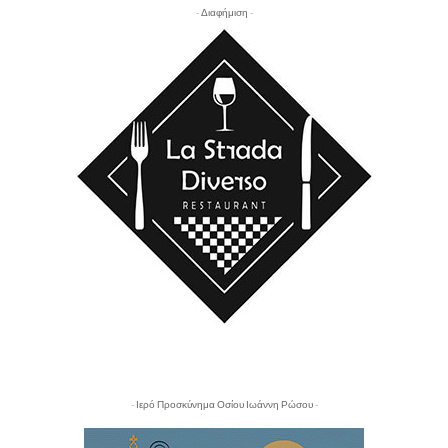
- Διαφήμιση -
- Ιερό Προσκύνημα Οσίου Ιωάννη Ρώσου -