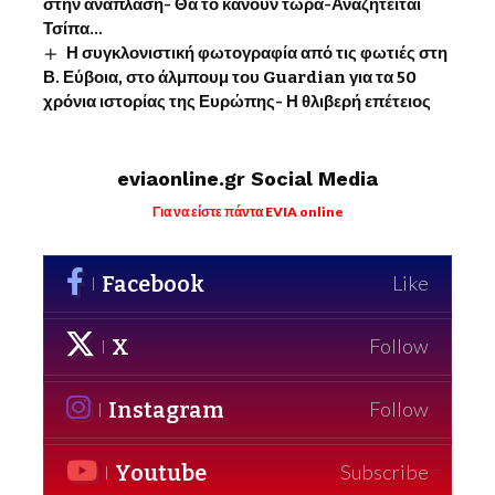
στην ανάπλαση- Θα το κάνουν τώρα-Αναζητείται
Τσίπα…
Η συγκλονιστική φωτογραφία από τις φωτιές στη
Β. Εύβοια, στο άλμπουμ του Guardian για τα 50
χρόνια ιστορίας της Ευρώπης- Η θλιβερή επέτειος
eviaonline.gr Social Media
Για να είστε πάντα EVIA online
Facebook
Like
X
Follow
Instagram
Follow
Youtube
Subscribe