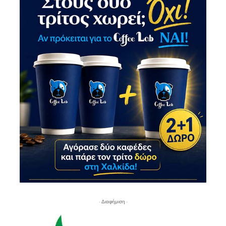
- Διαφήμιση -