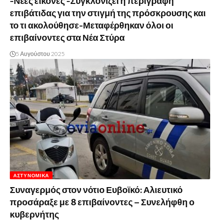
-Νέες εικόνες -Συγκλονίζει η περιγραφή
επιβάτιδας για την στιγμή της πρόσκρουσης και
το τι ακολούθησε-Μεταφέρθηκαν όλοι οι
επιβαίνοντες στα Νέα Στύρα
5 Αυγούστου 2025
ΑΣΤΥΝΟΜΙΚΆ
Συναγερμός στον νότιο Ευβοϊκό: Αλιευτικό
προσάραξε με 8 επιβαίνοντες – Συνελήφθη ο
κυβερνήτης