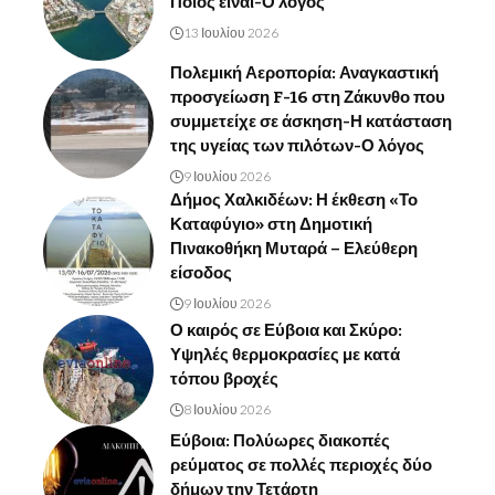
Ποιος είναι-Ο λόγος
13 Ιουλίου 2026
Πολεμική Αεροπορία: Αναγκαστική
προσγείωση F-16 στη Ζάκυνθο που
συμμετείχε σε άσκηση-Η κατάσταση
της υγείας των πιλότων-Ο λόγος
9 Ιουλίου 2026
Δήμος Χαλκιδέων: Η έκθεση «Το
Καταφύγιο» στη Δημοτική
Πινακοθήκη Μυταρά – Ελεύθερη
είσοδος
9 Ιουλίου 2026
Ο καιρός σε Εύβοια και Σκύρο:
Υψηλές θερμοκρασίες με κατά
τόπου βροχές
8 Ιουλίου 2026
Εύβοια: Πολύωρες διακοπές
ρεύματος σε πολλές περιοχές δύο
δήμων την Τετάρτη