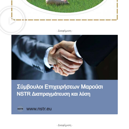
- Διαφήμιση -
- Διαφήμιση -