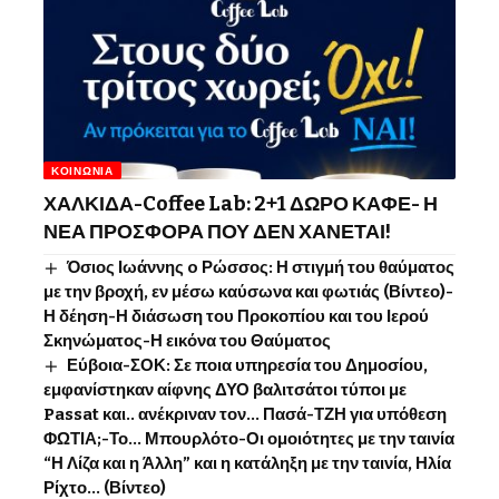
ΚΟΙΝΩΝΊΑ
ΧΑΛΚΙΔΑ-Coffee Lab: 2+1 ΔΩΡΟ ΚΑΦΕ- Η
ΝΕΑ ΠΡΟΣΦΟΡΑ ΠΟΥ ΔΕΝ ΧΑΝΕΤΑΙ!
Όσιος Ιωάννης o Ρώσσος: Η στιγμή του θαύματος
με την βροχή, εν μέσω καύσωνα και φωτιάς (Βίντεο)-
Η δέηση-Η διάσωση του Προκοπίου και του Ιερού
Σκηνώματος-Η εικόνα του Θαύματος
Εύβοια-ΣΟΚ: Σε ποια υπηρεσία του Δημοσίου,
εμφανίστηκαν αίφνης ΔΥΟ βαλιτσάτοι τύποι με
Passat και.. ανέκριναν τον… Πασά-ΤΖΗ για υπόθεση
ΦΩΤΙΑ;-Το… Μπουρλότο-Οι ομοιότητες με την ταινία
“Η Λίζα και η Άλλη” και η κατάληξη με την ταινία, Ηλία
Ρίχτο… (Βίντεο)