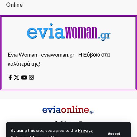
Online
Evia Woman - eviawoman.gr - Η Εύβοια στα
καλύτερά της!
By using this site, you agree to the
Privacy
Accept