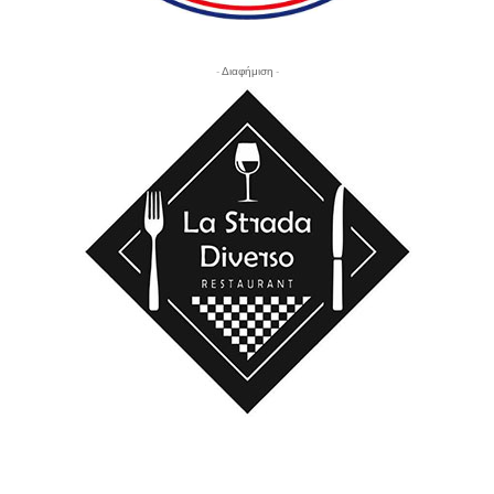
- Διαφήμιση -