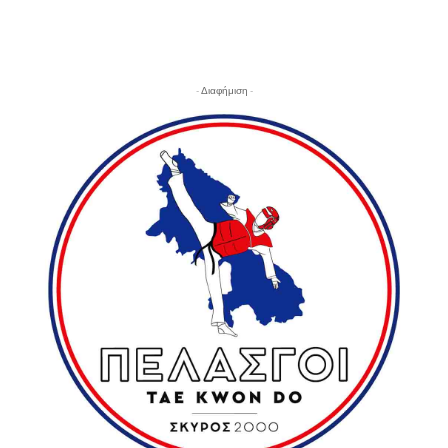
- Διαφήμιση -