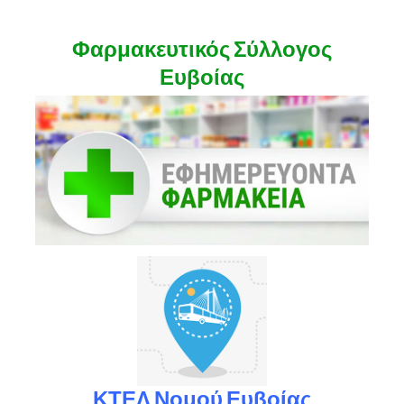
Φαρμακευτικός Σύλλογος
Ευβοίας
ΚΤΕΛ Νομού Ευβοίας