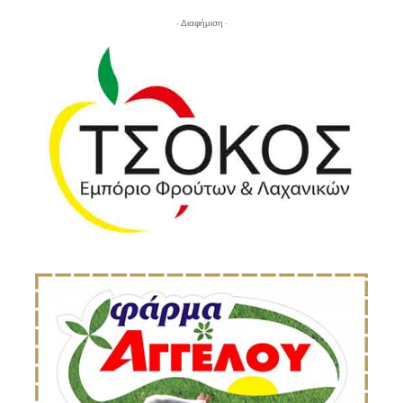
- Διαφήμιση -