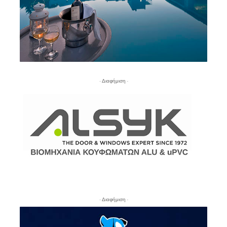
- Διαφήμιση -
- Διαφήμιση -