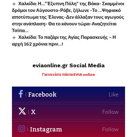
Χαλκίδα: Η…”Έξυπνη Πόλη” της Βάκα- Σκαμμένοι
δρόμοι τον Αύγουστο-Ράβε, ξήλωνε -Το …Ψηφιακό
αποτύπωμα της Έλενας-Δεν άλλαξαν τους αγωγούς
στην ανάπλαση- Θα το κάνουν τώρα-Αναζητείται
Τσίπα…
Χαλκίδα: Το παζάρι της Αγίας Παρασκευής – Η
αρχή 162 χρόνια πριν…!
eviaonline.gr Social Media
Για να είστε πάντα EVIA online
Facebook
Like
X
Follow
Instagram
Follow