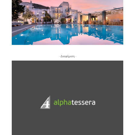
- Διαφήμιση -