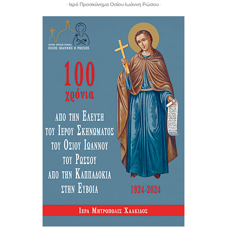
- Ιερό Προσκύνημα Οσίου Ιωάννη Ρώσου -