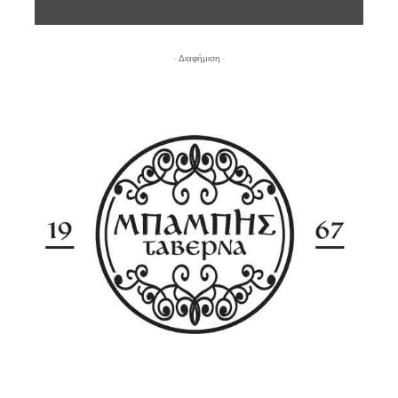
- Διαφήμιση -