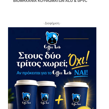
- Διαφήμιση -