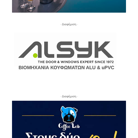
- Διαφήμιση -
- Διαφήμιση -