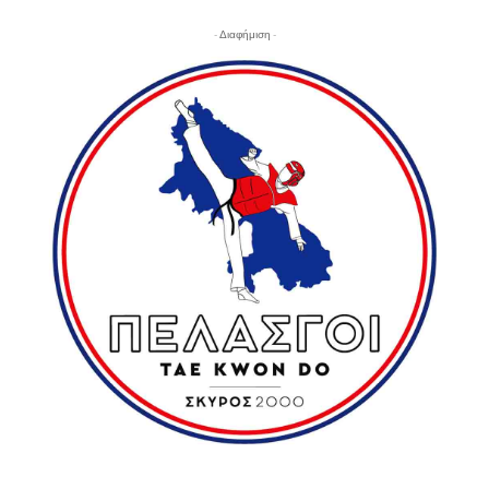
- Διαφήμιση -