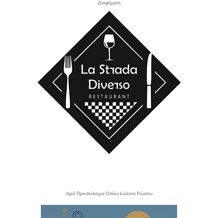
- Διαφήμιση -
- Ιερό Προσκύνημα Οσίου Ιωάννη Ρώσου -