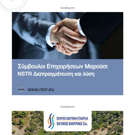
- Διαφήμιση -
- Διαφήμιση -