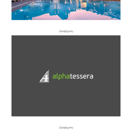
- Διαφήμιση -
- Διαφήμιση -