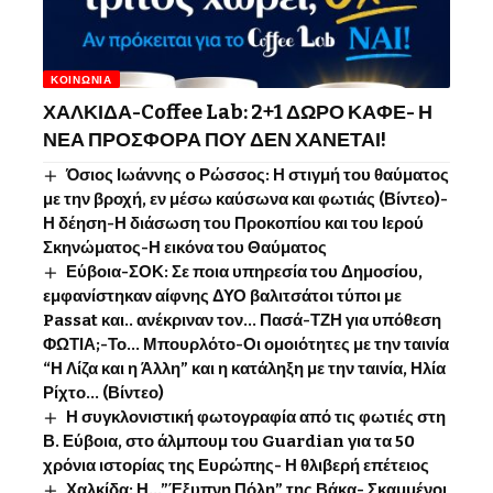
ΚΟΙΝΩΝΊΑ
ΧΑΛΚΙΔΑ-Coffee Lab: 2+1 ΔΩΡΟ ΚΑΦΕ- Η
ΝΕΑ ΠΡΟΣΦΟΡΑ ΠΟΥ ΔΕΝ ΧΑΝΕΤΑΙ!
Όσιος Ιωάννης o Ρώσσος: Η στιγμή του θαύματος
με την βροχή, εν μέσω καύσωνα και φωτιάς (Βίντεο)-
Η δέηση-Η διάσωση του Προκοπίου και του Ιερού
Σκηνώματος-Η εικόνα του Θαύματος
Εύβοια-ΣΟΚ: Σε ποια υπηρεσία του Δημοσίου,
εμφανίστηκαν αίφνης ΔΥΟ βαλιτσάτοι τύποι με
Passat και.. ανέκριναν τον… Πασά-ΤΖΗ για υπόθεση
ΦΩΤΙΑ;-Το… Μπουρλότο-Οι ομοιότητες με την ταινία
“Η Λίζα και η Άλλη” και η κατάληξη με την ταινία, Ηλία
Ρίχτο… (Βίντεο)
Η συγκλονιστική φωτογραφία από τις φωτιές στη
Β. Εύβοια, στο άλμπουμ του Guardian για τα 50
χρόνια ιστορίας της Ευρώπης- Η θλιβερή επέτειος
Χαλκίδα: Η…”Έξυπνη Πόλη” της Βάκα- Σκαμμένοι