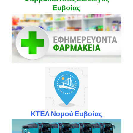
Ευβοίας
ΚΤΕΛ Νομού Ευβοίας