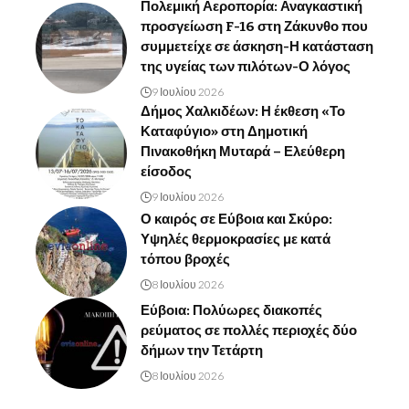
Πολεμική Αεροπορία: Αναγκαστική
προσγείωση F-16 στη Ζάκυνθο που
συμμετείχε σε άσκηση-Η κατάσταση
της υγείας των πιλότων-Ο λόγος
9 Ιουλίου 2026
Δήμος Χαλκιδέων: Η έκθεση «Το
Καταφύγιο» στη Δημοτική
Πινακοθήκη Μυταρά – Ελεύθερη
είσοδος
9 Ιουλίου 2026
Ο καιρός σε Εύβοια και Σκύρο:
Υψηλές θερμοκρασίες με κατά
τόπου βροχές
8 Ιουλίου 2026
Εύβοια: Πολύωρες διακοπές
ρεύματος σε πολλές περιοχές δύο
δήμων την Τετάρτη
8 Ιουλίου 2026