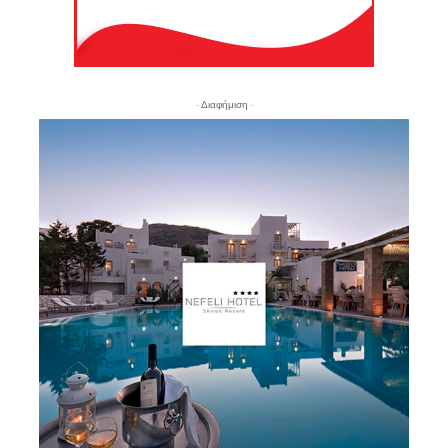
- Διαφήμιση -