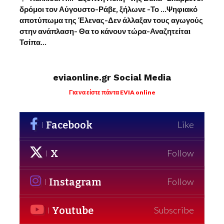
δρόμοι τον Αύγουστο-Ράβε, ξήλωνε -Το …Ψηφιακό
αποτύπωμα της Έλενας-Δεν άλλαξαν τους αγωγούς
στην ανάπλαση- Θα το κάνουν τώρα-Αναζητείται
Τσίπα…
eviaonline.gr Social Media
Για να είστε πάντα EVIA online
Facebook
Like
X
Follow
Instagram
Follow
Youtube
Subscribe