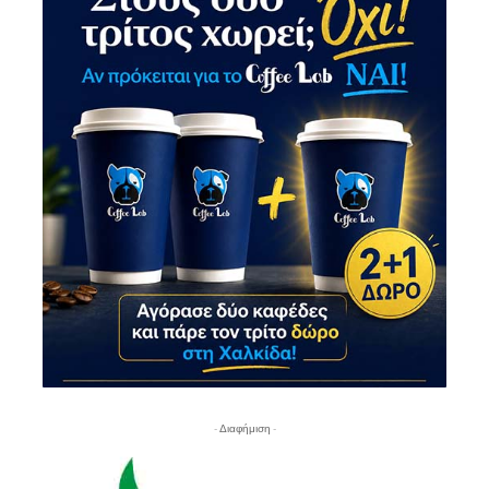
- Διαφήμιση -