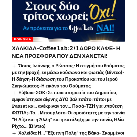
ΚΟΙΝΩΝΊΑ
ΧΑΛΚΙΔΑ-Coffee Lab: 2+1 ΔΩΡΟ ΚΑΦΕ- Η
ΝΕΑ ΠΡΟΣΦΟΡΑ ΠΟΥ ΔΕΝ ΧΑΝΕΤΑΙ!
Όσιος Ιωάννης o Ρώσσος: Η στιγμή του θαύματος
με την βροχή, εν μέσω καύσωνα και φωτιάς (Βίντεο)-
Η δέηση-Η διάσωση του Προκοπίου και του Ιερού
Σκηνώματος-Η εικόνα του Θαύματος
Εύβοια-ΣΟΚ: Σε ποια υπηρεσία του Δημοσίου,
εμφανίστηκαν αίφνης ΔΥΟ βαλιτσάτοι τύποι με
Passat και.. ανέκριναν τον… Πασά-ΤΖΗ για υπόθεση
ΦΩΤΙΑ;-Το… Μπουρλότο-Οι ομοιότητες με την ταινία
“Η Λίζα και η Άλλη” και η κατάληξη με την ταινία, Ηλία
Ρίχτο… (Βίντεο)
Χαλκίδα: Η…”Έξυπνη Πόλη” της Βάκα- Σκαμμένοι