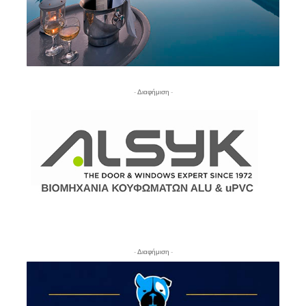
- Διαφήμιση -
- Διαφήμιση -