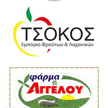
- Διαφήμιση -