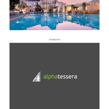
- Διαφήμιση -