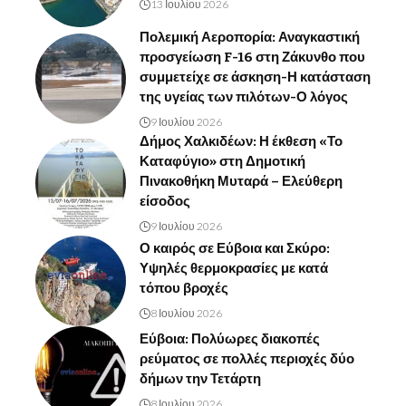
13 Ιουλίου 2026
Πολεμική Αεροπορία: Αναγκαστική
προσγείωση F-16 στη Ζάκυνθο που
συμμετείχε σε άσκηση-Η κατάσταση
της υγείας των πιλότων-Ο λόγος
9 Ιουλίου 2026
Δήμος Χαλκιδέων: Η έκθεση «Το
Καταφύγιο» στη Δημοτική
Πινακοθήκη Μυταρά – Ελεύθερη
είσοδος
9 Ιουλίου 2026
Ο καιρός σε Εύβοια και Σκύρο:
Υψηλές θερμοκρασίες με κατά
τόπου βροχές
8 Ιουλίου 2026
Εύβοια: Πολύωρες διακοπές
ρεύματος σε πολλές περιοχές δύο
δήμων την Τετάρτη
8 Ιουλίου 2026