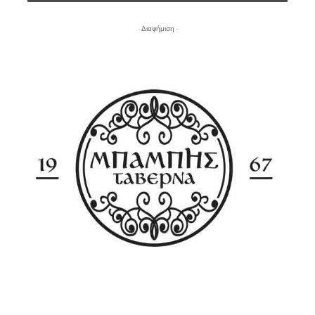
- Διαφήμιση -