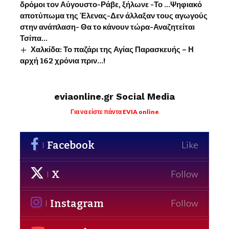
δρόμοι τον Αύγουστο-Ράβε, ξήλωνε -Το …Ψηφιακό
αποτύπωμα της Έλενας-Δεν άλλαξαν τους αγωγούς
στην ανάπλαση- Θα το κάνουν τώρα-Αναζητείται
Τσίπα…
Χαλκίδα: Το παζάρι της Αγίας Παρασκευής – Η
αρχή 162 χρόνια πριν…!
eviaonline.gr Social Media
Για να είστε πάντα EVIA online
Facebook
Like
X
Follow
Instagram
Follow