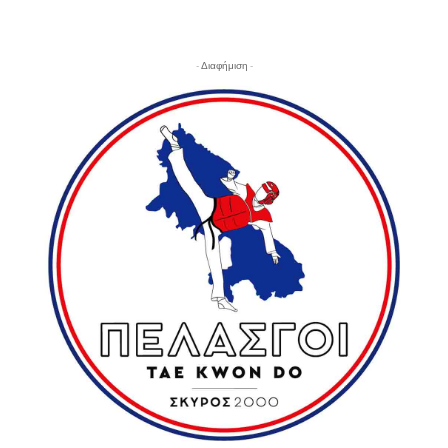
- Διαφήμιση -