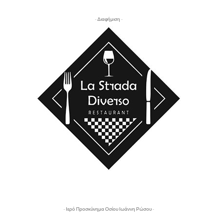
- Διαφήμιση -
- Ιερό Προσκύνημα Οσίου Ιωάννη Ρώσου -