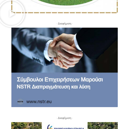
- Διαφήμιση -
- Διαφήμιση -