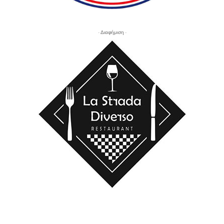
- Διαφήμιση -