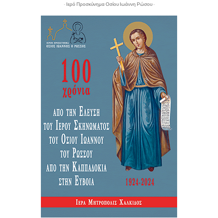
- Ιερό Προσκύνημα Οσίου Ιωάννη Ρώσου -