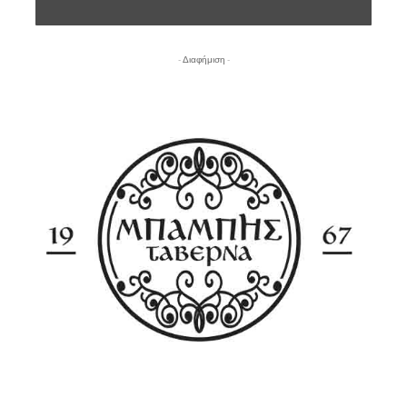
- Διαφήμιση -