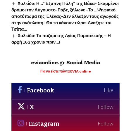
Χαλκίδα: Η…”Έξυπνη Πόλη” της Βάκα- Σκαμμένοι
δρόμοι τον Αύγουστο-Ράβε, ξήλωνε -Το …Ψηφιακό
αποτύπωμα της Έλενας-Δεν άλλαξαν τους αγωγούς
στην ανάπλαση- Θα το κάνουν τώρα-Αναζητείται
Τσίπα…
Χαλκίδα: Το παζάρι της Αγίας Παρασκευής – Η
αρχή 162 χρόνια πριν…!
eviaonline.gr Social Media
Για να είστε πάντα EVIA online
Facebook
Like
X
Follow
Instagram
Follow