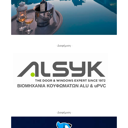
- Διαφήμιση -
- Διαφήμιση -