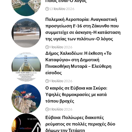
Ποιος είναι-Ο λόγος
13 Ιουλίου 2026
Πολεμική Αεροπορία: Αναγκαστική
προσγείωση F-16 στη Ζάκυνθο που
συμμετείχε σε άσκηση-Η κατάσταση
της υγείας των πιλότων-Ο λόγος
9 Ιουλίου 2026
Δήμος Χαλκιδέων: Η έκθεση «Το
Καταφύγιο» στη Δημοτική
Πινακοθήκη Μυταρά – Ελεύθερη
είσοδος
9 Ιουλίου 2026
Ο καιρός σε Εύβοια και Σκύρο:
Υψηλές θερμοκρασίες με κατά
τόπου βροχές
8 Ιουλίου 2026
Εύβοια: Πολύωρες διακοπές
ρεύματος σε πολλές περιοχές δύο
δήμων την Τετάρτη