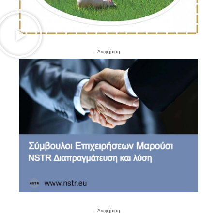
- Διαφήμιση -
- Διαφήμιση -