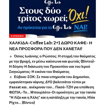
ΚΟΙΝΩΝΊΑ
ΧΑΛΚΙΔΑ-Coffee Lab: 2+1 ΔΩΡΟ ΚΑΦΕ- Η
ΝΕΑ ΠΡΟΣΦΟΡΑ ΠΟΥ ΔΕΝ ΧΑΝΕΤΑΙ!
Όσιος Ιωάννης o Ρώσσος: Η στιγμή του θαύματος
με την βροχή, εν μέσω καύσωνα και φωτιάς (Βίντεο)-
Η δέηση-Η διάσωση του Προκοπίου και του Ιερού
Σκηνώματος-Η εικόνα του Θαύματος
Εύβοια-ΣΟΚ: Σε ποια υπηρεσία του Δημοσίου,
εμφανίστηκαν αίφνης ΔΥΟ βαλιτσάτοι τύποι με
Passat και.. ανέκριναν τον… Πασά-ΤΖΗ για υπόθεση
ΦΩΤΙΑ;-Το… Μπουρλότο-Οι ομοιότητες με την ταινία
“Η Λίζα και η Άλλη” και η κατάληξη με την ταινία, Ηλία
Ρίχτο… (Βίντεο)