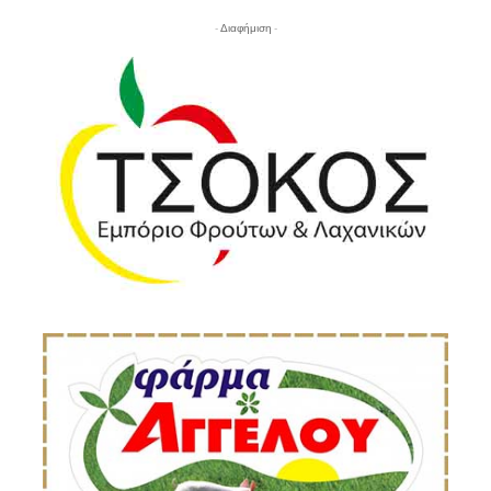
- Διαφήμιση -