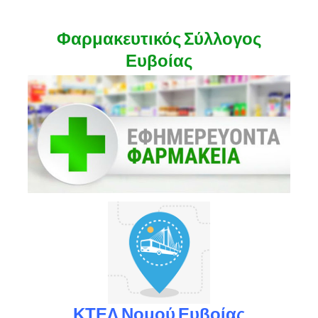
Φαρμακευτικός Σύλλογος
Ευβοίας
ΚΤΕΛ Νομού Ευβοίας