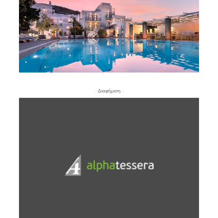
- Διαφήμιση -