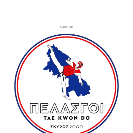
- Διαφήμιση -