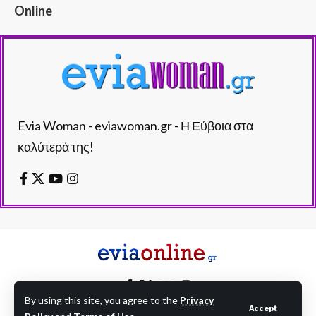
Online
Evia Woman - eviawoman.gr - Η Εύβοια στα
καλύτερά της!
By using this site, you agree to the
Privacy
Accept