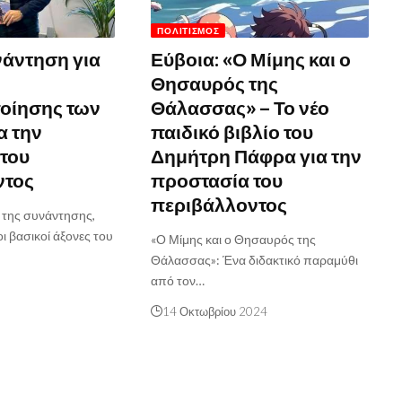
ΠΟΛΙΤΙΣΜΌΣ
νάντηση για
Εύβοια: «Ο Μίμης και ο
Θησαυρός της
οίησης των
Θάλασσας» – Το νέο
α την
παιδικό βιβλίο του
του
Δημήτρη Πάφρα για την
ντος
προστασία του
περιβάλλοντος
 της συνάντησης,
 βασικοί άξονες του
«Ο Μίμης και ο Θησαυρός της
Θάλασσας»: Ένα διδακτικό παραμύθι
από τον…
5
14 Οκτωβρίου 2024