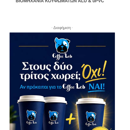
- Διαφήμιση -