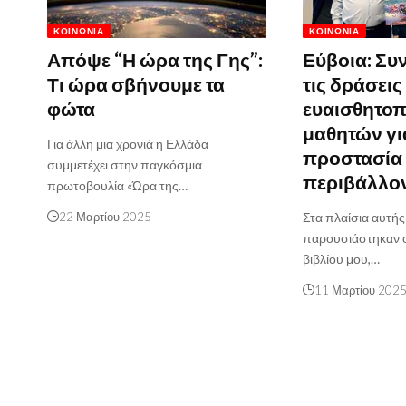
ΚΟΙΝΩΝΊΑ
ΚΟΙΝΩΝΊΑ
Απόψε “Η ώρα της Γης”:
Εύβοια: Συ
Τι ώρα σβήνουμε τα
τις δράσεις
φώτα
ευαισθητοπ
μαθητών γι
Για άλλη μια χρονιά η Ελλάδα
προστασία 
συμμετέχει στην παγκόσμια
περιβάλλο
πρωτοβουλία «Ώρα της…
22 Μαρτίου 2025
Στα πλαίσια αυτής
παρουσιάστηκαν οι
βιβλίου μου,…
11 Μαρτίου 202