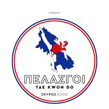
- Διαφήμιση -