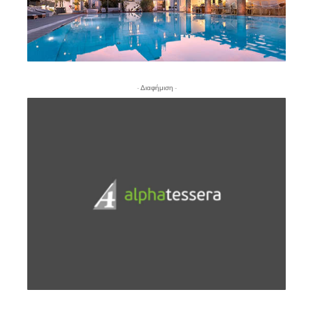
- Διαφήμιση -