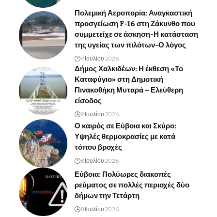
Πολεμική Αεροπορία: Αναγκαστική
προσγείωση F-16 στη Ζάκυνθο που
συμμετείχε σε άσκηση-Η κατάσταση
της υγείας των πιλότων-Ο λόγος
9 Ιουλίου 2026
Δήμος Χαλκιδέων: Η έκθεση «Το
Καταφύγιο» στη Δημοτική
Πινακοθήκη Μυταρά – Ελεύθερη
είσοδος
9 Ιουλίου 2026
Ο καιρός σε Εύβοια και Σκύρο:
Υψηλές θερμοκρασίες με κατά
τόπου βροχές
8 Ιουλίου 2026
Εύβοια: Πολύωρες διακοπές
ρεύματος σε πολλές περιοχές δύο
δήμων την Τετάρτη
8 Ιουλίου 2026