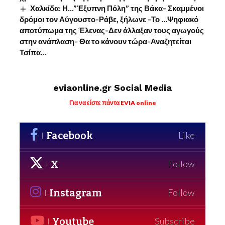
Χαλκίδα: Η…”Έξυπνη Πόλη” της Βάκα- Σκαμμένοι
δρόμοι τον Αύγουστο-Ράβε, ξήλωνε -Το …Ψηφιακό
αποτύπωμα της Έλενας-Δεν άλλαξαν τους αγωγούς
στην ανάπλαση- Θα το κάνουν τώρα-Αναζητείται
Τσίπα…
eviaonline.gr Social Media
Για να είστε πάντα EVIA online
Facebook
Like
X
Follow
Instagram
Follow
Youtube
Subscribe