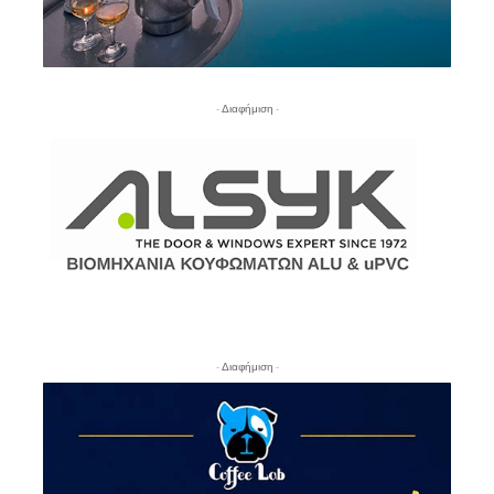
- Διαφήμιση -
- Διαφήμιση -