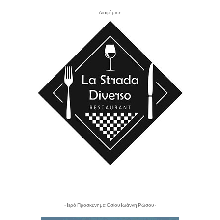
- Διαφήμιση -
- Ιερό Προσκύνημα Οσίου Ιωάννη Ρώσου -