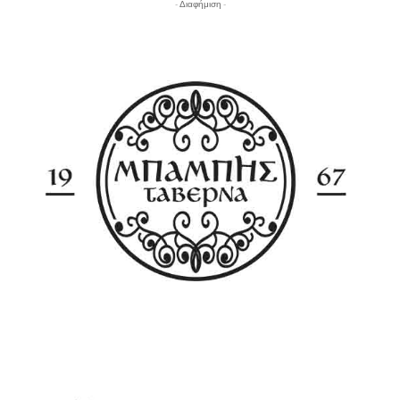
- Διαφήμιση -