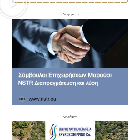
- Διαφήμιση -
- Διαφήμιση -