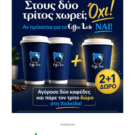
- Διαφήμιση -