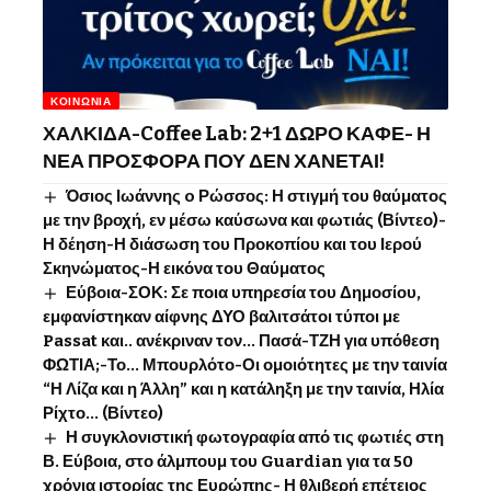
ΚΟΙΝΩΝΊΑ
ΧΑΛΚΙΔΑ-Coffee Lab: 2+1 ΔΩΡΟ ΚΑΦΕ- Η
ΝΕΑ ΠΡΟΣΦΟΡΑ ΠΟΥ ΔΕΝ ΧΑΝΕΤΑΙ!
Όσιος Ιωάννης o Ρώσσος: Η στιγμή του θαύματος
με την βροχή, εν μέσω καύσωνα και φωτιάς (Βίντεο)-
Η δέηση-Η διάσωση του Προκοπίου και του Ιερού
Σκηνώματος-Η εικόνα του Θαύματος
Εύβοια-ΣΟΚ: Σε ποια υπηρεσία του Δημοσίου,
εμφανίστηκαν αίφνης ΔΥΟ βαλιτσάτοι τύποι με
Passat και.. ανέκριναν τον… Πασά-ΤΖΗ για υπόθεση
ΦΩΤΙΑ;-Το… Μπουρλότο-Οι ομοιότητες με την ταινία
“Η Λίζα και η Άλλη” και η κατάληξη με την ταινία, Ηλία
Ρίχτο… (Βίντεο)
Η συγκλονιστική φωτογραφία από τις φωτιές στη
Β. Εύβοια, στο άλμπουμ του Guardian για τα 50
χρόνια ιστορίας της Ευρώπης- Η θλιβερή επέτειος